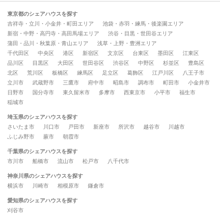
東京都のシェアハウスを探す
吉祥寺・立川・小金井・町田エリア
池袋・赤羽・練馬・後楽園エリア
新宿・中野・高円寺・高田馬場エリア
渋谷・目黒・世田谷エリア
蒲田・品川・秋葉原・青山エリア
浅草・上野・豊洲エリア
千代田区
中央区
港区
新宿区
文京区
台東区
墨田区
江東区
品川区
目黒区
大田区
世田谷区
渋谷区
中野区
杉並区
豊島区
北区
荒川区
板橋区
練馬区
足立区
葛飾区
江戸川区
八王子市
立川市
武蔵野市
三鷹市
府中市
昭島市
調布市
町田市
小金井市
日野市
国分寺市
東久留米市
多摩市
西東京市
小平市
福生市
稲城市
埼玉県のシェアハウスを探す
さいたま市
川口市
戸田市
新座市
所沢市
越谷市
川越市
ふじみ野市
蕨市
朝霞市
千葉県のシェアハウスを探す
市川市
船橋市
流山市
松戸市
八千代市
神奈川県のシェアハウスを探す
横浜市
川崎市
相模原市
鎌倉市
愛知県のシェアハウスを探す
刈谷市