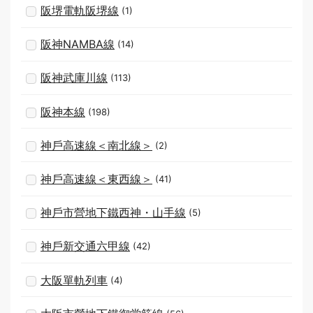
阪堺電軌阪堺線
(1)
阪神NAMBA線
(14)
阪神武庫川線
(113)
阪神本線
(198)
神戶高速線＜南北線＞
(2)
神戶高速線＜東西線＞
(41)
神戶市營地下鐵西神・山手線
(5)
神戶新交通六甲線
(42)
大阪單軌列車
(4)