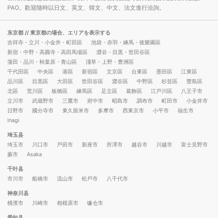
PAO。歡迎隨時以日文、英文、韓文、中文、法文進行洽詢。
东京都
// 東京都の場合、エリアを表示する
吉祥寺・立川・小金井・町田區
池袋・赤羽・練馬・後樂園區
新宿・中野・高圓寺・高田馬場區
澀谷・目黒・世田谷區
蒲田・品川・秋葉原・青山區
淺草・上野・豊洲區
千代田區
中央區
港區
新宿區
文京區
台東區
墨田區
江東區
品川區
目黒區
大田區
世田谷區
澀谷區
中野區
杉並區
豐島區
北區
荒川區
板橋區
練馬區
足立區
葛飾區
江戶川區
八王子市
立川市
武蔵野市
三鷹市
府中市
昭島市
調布市
町田市
小金井市
日野市
國分寺市
東久留米市
多摩市
西東京市
小平市
福生市
Inagi
埼玉县
埼玉市
川口市
戶田市
新座市
所澤市
越谷市
川越市
富士見野市
蕨市
Asaka
千叶县
市川市
船橋市
流山市
松戶市
八千代市
神奈川县
橫濱市
川崎市
相模原市
镰仓市
爱知县