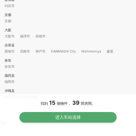
刈谷市
京都
京都
大阪
大阪市
攝津市
高槻市
兵库县
寶塚市
尼崎市
神戶市
KAWANISHI City
Nishinomiya
蘆屋
奈良
奈良市
福冈县
福岡市
冲绳县
冲绳县岛尻郡与那原町
15
39
找到
個物件，
間房間。
Copyright © OAKHOUSE All Right Reserved.
:?>