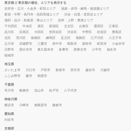
東京都
// 東京都の場合、エリアを表示する
吉祥寺・立川・小金井・町田エリア
池袋・赤羽・練馬・後楽園エリア
新宿・中野・高円寺・高田馬場エリア
渋谷・目黒・世田谷エリア
蒲田・品川・秋葉原・青山エリア
浅草・上野・豊洲エリア
千代田区
中央区
港区
新宿区
文京区
台東区
墨田区
江東区
品川区
目黒区
大田区
世田谷区
渋谷区
中野区
杉並区
豊島区
北区
荒川区
板橋区
練馬区
足立区
葛飾区
江戸川区
八王子市
立川市
武蔵野市
三鷹市
府中市
昭島市
調布市
町田市
小金井市
日野市
国分寺市
東久留米市
多摩市
西東京市
小平市
福生市
稲城市
埼玉県
さいたま市
川口市
戸田市
新座市
所沢市
越谷市
川越市
ふじみ野市
蕨市
朝霞市
千葉県
市川市
船橋市
流山市
松戸市
八千代市
神奈川県
横浜市
川崎市
相模原市
鎌倉市
愛知県
刈谷市
京都府