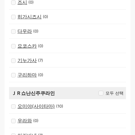
즈시
(0)
히가시즈시
(0)
다우라
(0)
요코스카
(0)
기누가사
(7)
구리하마
(0)
ＪＲ쇼난신주쿠라인
모두 선택
오미야(사이타마)
(10)
우라와
(0)