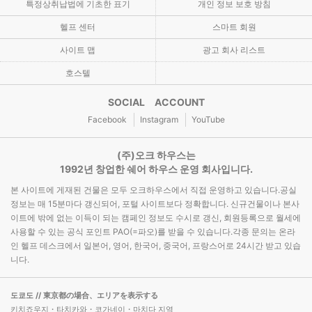
특정상취납법에 기초한 표기
개인 정보 보호 방침
헬프 센터
스마트 회원
사이트 맵
광고 회사 리스트
호스텔
SOCIAL ACCOUNT
Facebook
Instagram
YouTube
(주)오크 하우스는
1992년 창업한 쉐어 하우스 운영 회사입니다.
본 사이트에 게재된 건물은 모두 오크하우스에서 직접 운영하고 있습니다.공실
정보는 매 15분마다 갱신되어, 포털 사이트보다 정확합니다. 신규건물이나 본사
이트에 밖에 없는 이득이 되는 캠페인 정보도 수시로 갱신, 회원등록으로 월세에
사용할 수 있는 공식 포인트 PAO(=파오)를 받을 수 있습니다.각종 문의는 온라
인 헬프 데스크에서 일본어, 영어, 한국어, 중국어, 프랑스어로 24시간 받고 있습
니다.
도쿄도
// 東京都の場合、エリアを表示する
키치죠우지・타치카와・코가네이・마치다 지역