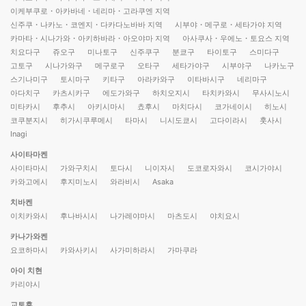
이케부쿠로・아카바네・네리마・고라쿠엔 지역
신주쿠・나카노・코엔지・다카다노바바 지역
시부야・메구로・세타가야 지역
카마타・시나가와・아키하바라・아오야마 지역
아사쿠사・우에노・토요스 지역
치요다구
쥬오구
미나토구
신주쿠구
분쿄구
타이토구
스미다구
고토구
시나가와구
메구로구
오타구
세타가야구
시부야구
나카노구
스기나미구
토시마구
키타구
아라카와구
이타바시구
네리마구
아다치구
카츠시카구
에도가와구
하치오지시
타치카와시
무사시노시
미타카시
후추시
아키시마시
쵸후시
마치다시
코가네이시
히노시
코쿠분지시
히가시쿠루메시
타마시
니시도쿄시
고다이라시
훗사시
Inagi
사이타마켄
사이타마시
가와구치시
토다시
니이자시
도코로자와시
코시가야시
카와고에시
후지미노시
와라비시
Asaka
치바켄
이치카와시
후나바시시
나가레야마시
마츠도시
야치요시
카나가와켄
요코하마시
카와사키시
사가미하라시
가마쿠라
아이 치현
카리야시
교토후