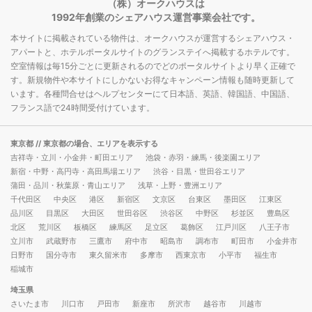
（株）オークハウスは
1992年創業のシェアハウス運営事業会社です。
本サイトに掲載されている物件は、オークハウスが運営するシェアハウス・
アパートと、ホテルポータルサイトのグランステイへ掲載するホテルです。
空室情報は毎15分ごとに更新されるのでどのポータルサイトより早く正確で
す。新規物件や本サイトにしかないお得なキャンペーン情報も随時更新して
います。各種問合せはヘルプセンターにて日本語、英語、韓国語、中国語、
フランス語で24時間受付けています。
東京都
// 東京都の場合、エリアを表示する
吉祥寺・立川・小金井・町田エリア
池袋・赤羽・練馬・後楽園エリア
新宿・中野・高円寺・高田馬場エリア
渋谷・目黒・世田谷エリア
蒲田・品川・秋葉原・青山エリア
浅草・上野・豊洲エリア
千代田区
中央区
港区
新宿区
文京区
台東区
墨田区
江東区
品川区
目黒区
大田区
世田谷区
渋谷区
中野区
杉並区
豊島区
北区
荒川区
板橋区
練馬区
足立区
葛飾区
江戸川区
八王子市
立川市
武蔵野市
三鷹市
府中市
昭島市
調布市
町田市
小金井市
日野市
国分寺市
東久留米市
多摩市
西東京市
小平市
福生市
稲城市
埼玉県
さいたま市
川口市
戸田市
新座市
所沢市
越谷市
川越市