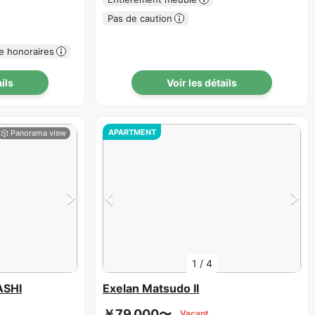
Pas de caution
e honoraires
ails
Voir les détails
APARTMENT
1
/
4
SHI
Exelan Matsudo II
￥79,000〜
Vacant