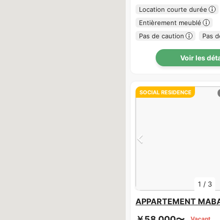
Location courte durée
Entièrement meublé
Pas de caution
Pas d
Voir les dét
SOCIAL RESIDENCE
1
/
3
APPARTEMENT MABA
￥58,000〜
Vacant