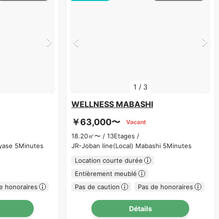
1
/
3
WELLNESS MABASHI
￥63,000〜
Vacant
18.20㎡〜 /
13Etages /
yase 5Minutes
JR-Joban line(Local) Mabashi 5Minutes
Location courte durée
Entièrement meublé
e honoraires
Pas de caution
Pas de honoraires
Détails