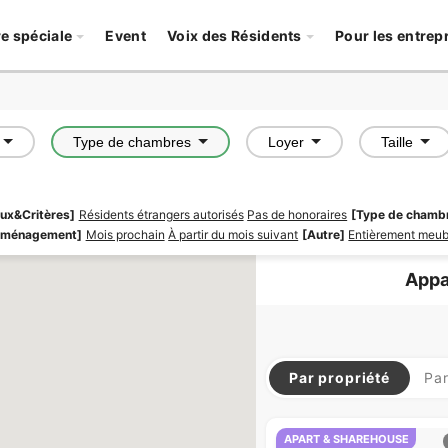
re spéciale
Event
Voix des Résidents
Pour les entrep
Type de chambres
Loyer
Taille
iaux&Critères]
Résidents étrangers autorisés
Pas de honoraires
[Type de chamb
mménagement]
Mois prochain
À partir du mois suivant
[Autre]
Entièrement meub
Appa
Par propriété
Pa
APART & SHAREHOUSE