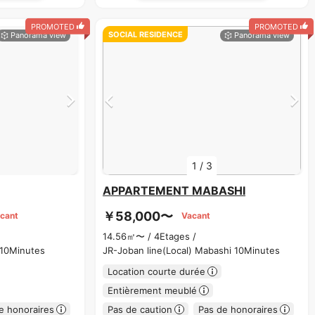
PROMOTED
PROMOTED
SOCIAL RESIDENCE
1
/
3
APPARTEMENT MABASHI
￥58,000〜
acant
Vacant
14.56㎡〜 /
4Etages /
 10Minutes
JR-Joban line(Local) Mabashi 10Minutes
Location courte durée
Entièrement meublé
e honoraires
Pas de caution
Pas de honoraires