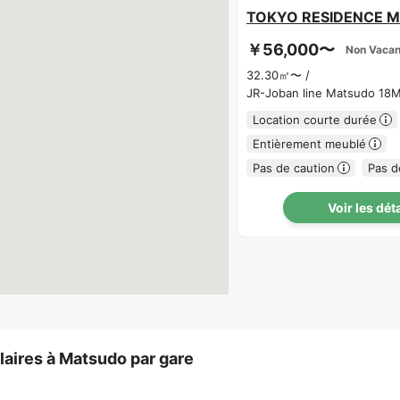
TOKYO RESIDENCE 
￥56,000〜
Non Vacan
32.30㎡〜 /
JR-Joban line Matsudo 18M
Location courte durée
Entièrement meublé
Pas de caution
Pas d
Voir les dét
aires à Matsudo par gare