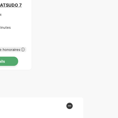
MATSUDO 7
t
inutes
e honoraires
ails