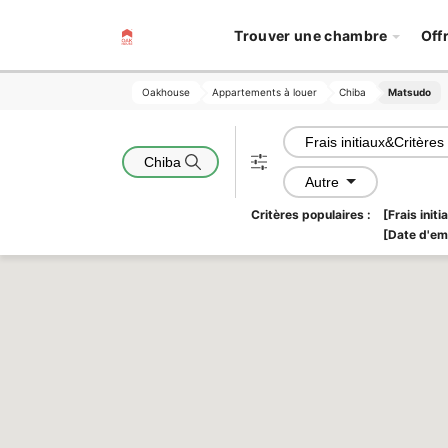
Trouver une chambre
Off
Oakhouse
Oakhouse
Appartements à louer
Appartements à louer
Chiba
Chiba
Matsudo
Matsudo
Frais initiaux&Critères
Chiba
Autre
Critères populaires :
[Frais init
[Date d'e