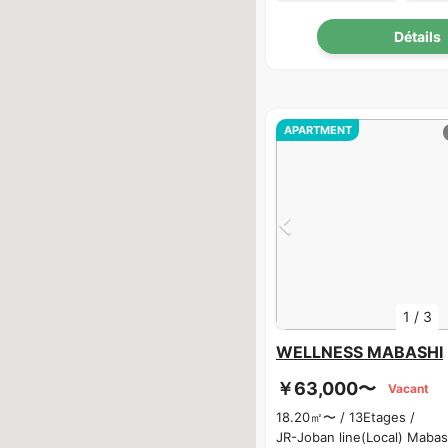
Détails
APARTMENT
1
/
3
WELLNESS MABASHI
￥63,000〜
Vacant
18.20㎡〜 /
13Etages /
JR-Joban line(Local) Maba