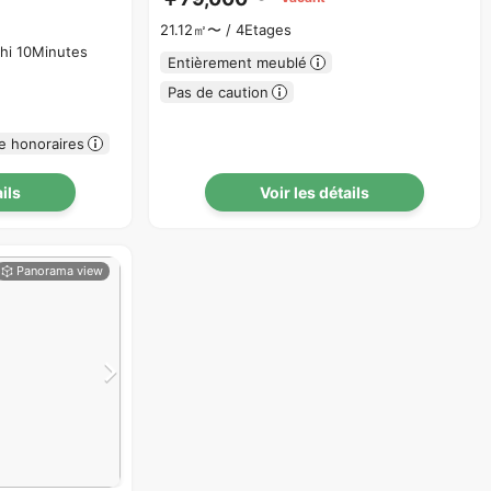
21.12㎡〜 /
4Etages
shi 10Minutes
Entièrement meublé
Pas de caution
e honoraires
ails
Voir les détails