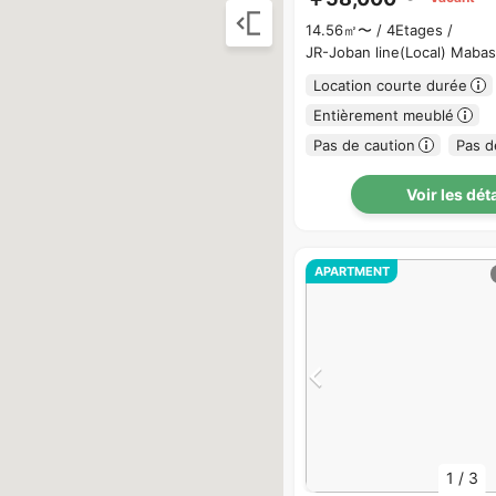
14.56㎡〜 /
4Etages /
JR-Joban line(Local) Maba
Location courte durée
Entièrement meublé
Pas de caution
Pas d
Voir les dét
APARTMENT
1
/
3