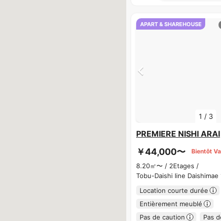
APART & SHAREHOUSE
1
/
3
PREMIERE NISHI ARAI
￥44,000〜
Bientôt V
8.20㎡〜 /
2Etages /
Tobu-Daishi line Daishimae
Location courte durée
Entièrement meublé
Pas de caution
Pas d