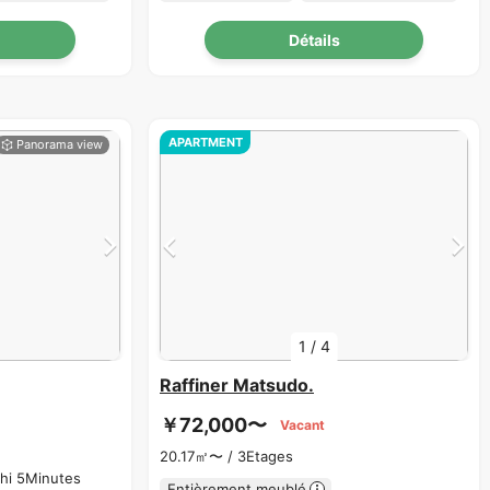
Détails
APARTMENT
1
/
4
Raffiner Matsudo.
￥72,000〜
Vacant
20.17㎡〜 /
3Etages
shi 5Minutes
Entièrement meublé