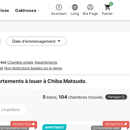
rises
Oakhouse
Assistant
Lang
Ma Page
Panier
Date d'emménagement
res]
Chambre simple
Appartements
lé
Non restrictions basées sur le genre
rtements à louer à Chiba Matsudo.
5
104
biens,
chambres trouvés.
Partager
r chambre
PROMOTED
PROMOTED
APARTMENT