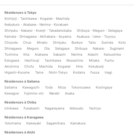
Résidences à Tokyo
Kichijoji・Tachikawa・Koganei・Machida
Ikebukuro・Akabane・Nerima・Korakuen
Shinjuku・Nakano・Koenji・Takadanobaba
Shibuya・Meguro・Setagaya
Kamata・Shinagawa・Akihabara・Aoyama
Asakusa・Ueno・Toyosu
Chiyoda
Chuo
Minato
Shinjuku
Bunkyo
Taito
Sumida
Koto
Shinagawa
Meguro
Ota
Setagaya
Shibuya
Nakano
Suginami
Toshima
Kita
Arakawa
Itabashi
Nerima
Adachi
Katsushika
Edogawa
Hachiouji
Tachikawa
Musashino
Mitaka
Fuchu
Akishima
Chofu
Machida
Koganei
Hino
Kokubunji
Higashi-Kurume
Tama
Nishi-Tokyo
Kodaira
Fussa
Inagi
Résidences à Saitama
Saitama
Kawaguchi
Toda
Niiza
Tokorozawa
Koshigaya
Kawagoe
Fujimino-shi
Warabi
Asaka
Résidences à Chiba
Ichikawa
Funabashi
Nagareyama
Matsudo
Yachiyo
Résidences à Kanagawa
Yokohama
Kawasaki
Sagamihara
Kamakura
Résidences à Aichi