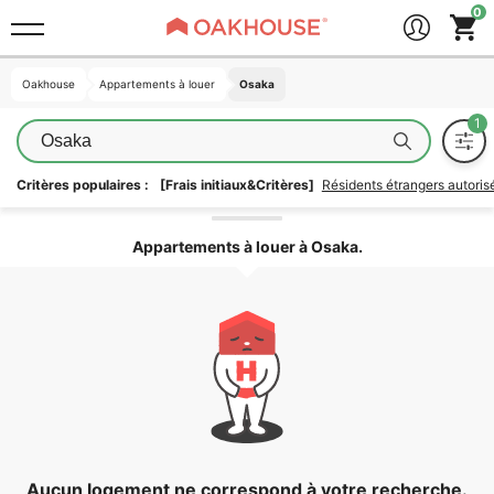
Oakhouse
Oakhouse
Appartements à louer
Appartements à louer
Osaka
Osaka
Osaka
Critères populaires :
[Frais initiaux&Critères]
Résidents étrangers autori
Déverrouiller la zone
Appartements à louer à Osaka.
Aucun logement ne correspond à votre recherche.