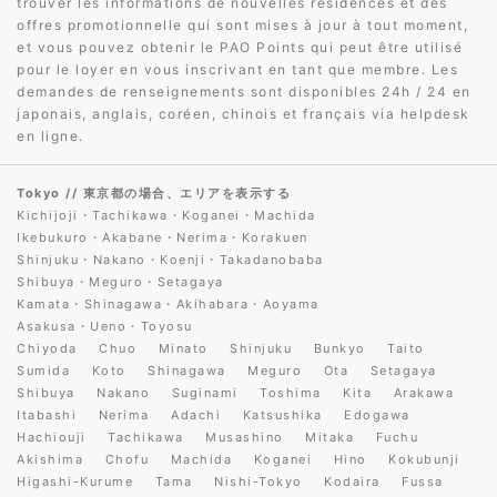
trouver les informations de nouvelles résidences et des
offres promotionnelle qui sont mises à jour à tout moment,
et vous pouvez obtenir le PAO Points qui peut être utilisé
pour le loyer en vous inscrivant en tant que membre. Les
demandes de renseignements sont disponibles 24h / 24 en
japonais, anglais, coréen, chinois et français via helpdesk
en ligne.
Tokyo
// 東京都の場合、エリアを表示する
Kichijoji・Tachikawa・Koganei・Machida
Ikebukuro・Akabane・Nerima・Korakuen
Shinjuku・Nakano・Koenji・Takadanobaba
Shibuya・Meguro・Setagaya
Kamata・Shinagawa・Akihabara・Aoyama
Asakusa・Ueno・Toyosu
Chiyoda
Chuo
Minato
Shinjuku
Bunkyo
Taito
Sumida
Koto
Shinagawa
Meguro
Ota
Setagaya
Shibuya
Nakano
Suginami
Toshima
Kita
Arakawa
Itabashi
Nerima
Adachi
Katsushika
Edogawa
Hachiouji
Tachikawa
Musashino
Mitaka
Fuchu
Akishima
Chofu
Machida
Koganei
Hino
Kokubunji
Higashi-Kurume
Tama
Nishi-Tokyo
Kodaira
Fussa