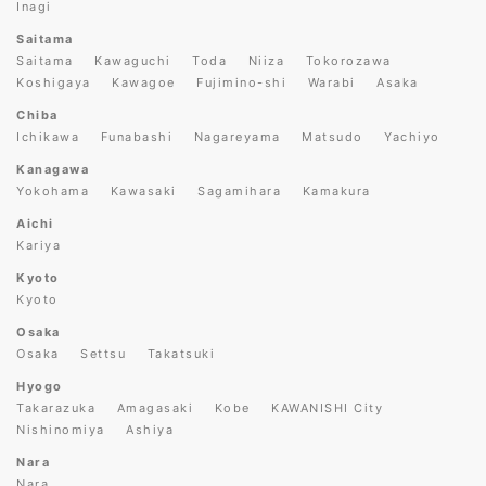
Inagi
Saitama
Saitama
Kawaguchi
Toda
Niiza
Tokorozawa
Koshigaya
Kawagoe
Fujimino-shi
Warabi
Asaka
Chiba
Ichikawa
Funabashi
Nagareyama
Matsudo
Yachiyo
Kanagawa
Yokohama
Kawasaki
Sagamihara
Kamakura
Aichi
Kariya
Kyoto
Kyoto
Osaka
Osaka
Settsu
Takatsuki
Hyogo
Takarazuka
Amagasaki
Kobe
KAWANISHI City
Nishinomiya
Ashiya
Nara
Nara