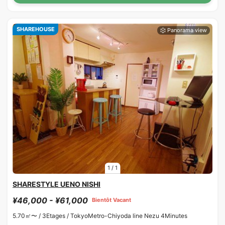
SHAREHOUSE
1
/
1
SHARESTYLE UENO NISHI
¥46,000 - ¥61,000
Bientôt Vacant
5.70㎡〜 /
3Etages /
TokyoMetro-Chiyoda line Nezu 4Minutes