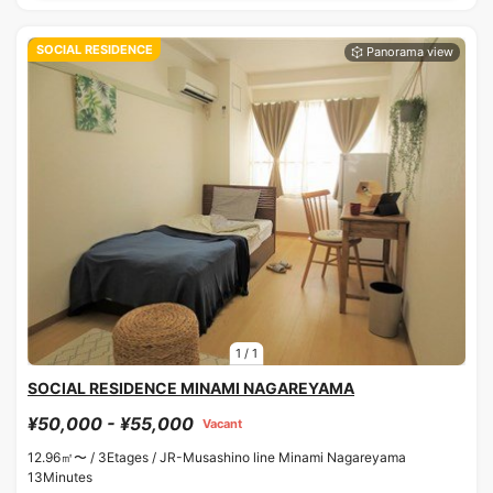
SOCIAL RESIDENCE
1
/
1
SOCIAL RESIDENCE MINAMI NAGAREYAMA
¥50,000 - ¥55,000
Vacant
12.96㎡〜 /
3Etages /
JR-Musashino line Minami Nagareyama
13Minutes