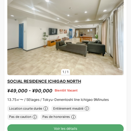
1
/
1
SOCIAL RESIDENCE ICHIGAO NORTH
¥49,000 - ¥90,000
Bientôt Vacant
13.75㎡〜 /
5Etages /
Tokyu-Denentoshi line Ichigao 9Minutes
Location courte durée
Entièrement meublé
Pas de caution
Pas de honoraires
Voir les détails