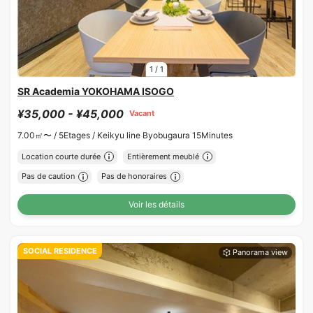
1
/
1
SR Academia YOKOHAMA ISOGO
¥35,000 - ¥45,000
Vacant
7.00㎡〜 /
5Etages /
Keikyu line Byobugaura 15Minutes
Location courte durée
Entièrement meublé
Pas de caution
Pas de honoraires
Voir les détails
SOCIAL RESIDENCE