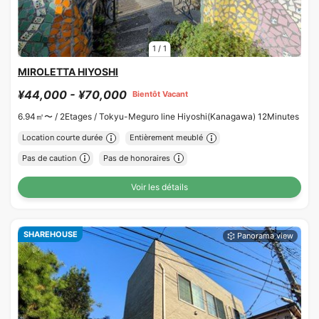
1
/
1
MIROLETTA HIYOSHI
¥44,000 - ¥70,000
Bientôt Vacant
6.94㎡〜 /
2Etages /
Tokyu-Meguro line Hiyoshi(Kanagawa) 12Minutes
Location courte durée
Entièrement meublé
Pas de caution
Pas de honoraires
Voir les détails
SHAREHOUSE