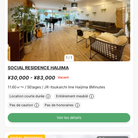
1
/
1
SOCIAL RESIDENCE HAIJIMA
¥30,000 - ¥83,000
Vacant
11.60㎡〜 /
5Etages /
JR-Itsukaichi line Haijima 8Minutes
Location courte durée
Entièrement meublé
Pas de caution
Pas de honoraires
Voir les détails