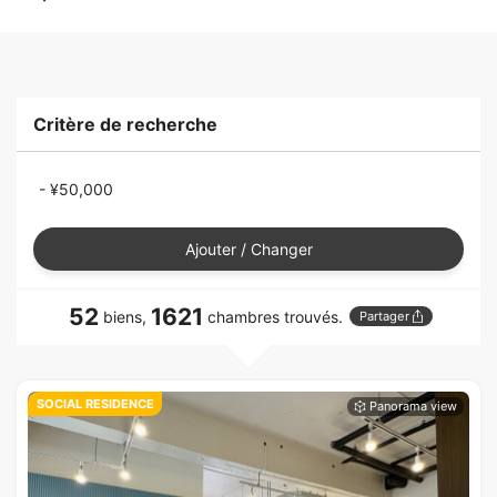
Critère de recherche
- ¥50,000
Ajouter / Changer
52
1621
biens,
chambres trouvés.
Partager
SOCIAL RESIDENCE