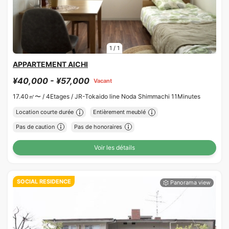
1
/
1
APPARTEMENT AICHI
¥40,000 - ¥57,000
Vacant
17.40㎡〜 /
4Etages /
JR-Tokaido line Noda Shimmachi 11Minutes
Location courte durée
Entièrement meublé
Pas de caution
Pas de honoraires
Voir les détails
SOCIAL RESIDENCE