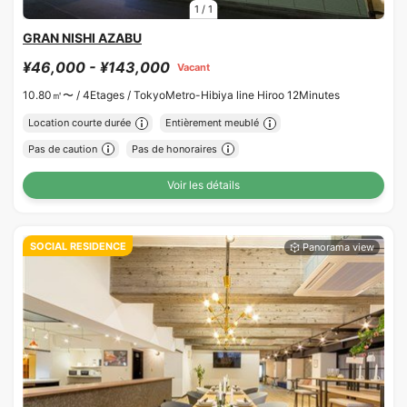
1
/
1
GRAN NISHI AZABU
¥46,000 - ¥143,000
Vacant
10.80㎡〜 /
4Etages /
TokyoMetro-Hibiya line Hiroo 12Minutes
Location courte durée
Entièrement meublé
Pas de caution
Pas de honoraires
Voir les détails
SOCIAL RESIDENCE