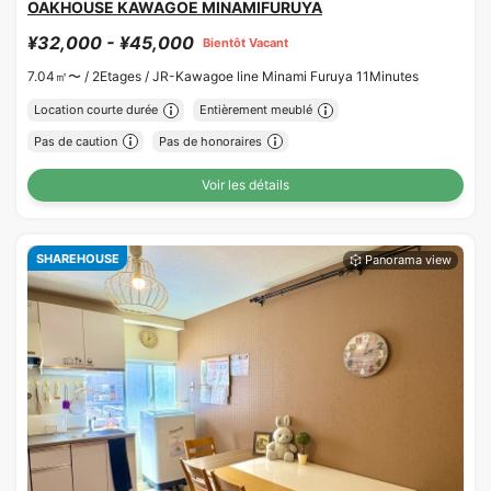
OAKHOUSE KAWAGOE MINAMIFURUYA
¥32,000 - ¥45,000
Bientôt Vacant
7.04㎡〜 /
2Etages /
JR-Kawagoe line Minami Furuya 11Minutes
Location courte durée
Entièrement meublé
Pas de caution
Pas de honoraires
Voir les détails
SHAREHOUSE