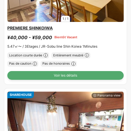
1
/
1
PREMIERE SHINKOIWA
¥40,000 - ¥59,000
Bientôt Vacant
5.47㎡〜 /
3Etages /
JR-Sobu line Shin Koiwa 1Minutes
Location courte durée
Entièrement meublé
Pas de caution
Pas de honoraires
Voir les détails
SHAREHOUSE