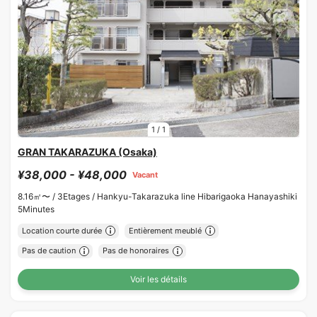
1
/
1
GRAN TAKARAZUKA (Osaka)
¥38,000 - ¥48,000
Vacant
8.16㎡〜 /
3Etages /
Hankyu-Takarazuka line Hibarigaoka Hanayashiki
5Minutes
Location courte durée
Entièrement meublé
Pas de caution
Pas de honoraires
Voir les détails