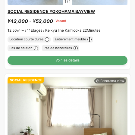
1
/
1
SOCIAL RESIDENCE YOKOHAMA BAYVIEW
¥42,000 - ¥52,000
Vacant
12.50㎡〜 /
11Etages /
Keikyu line Kamiooka 22Minutes
Location courte durée
Entièrement meublé
Pas de caution
Pas de honoraires
Voir les détails
SOCIAL RESIDENCE