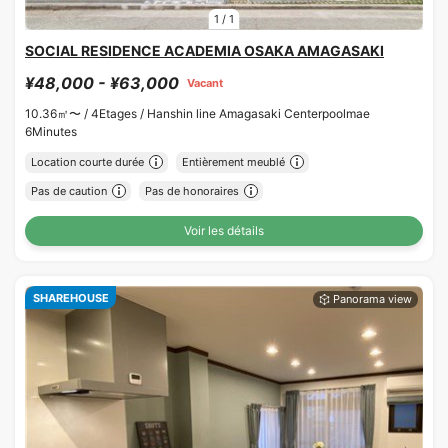
1
/
1
SOCIAL RESIDENCE ACADEMIA OSAKA AMAGASAKI
¥48,000 - ¥63,000
Vacant
10.36㎡〜 /
4Etages /
Hanshin line Amagasaki Centerpoolmae
6Minutes
Location courte durée
Entièrement meublé
Pas de caution
Pas de honoraires
Voir les détails
SHAREHOUSE