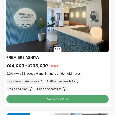
1
/
1
PREMIERE ASHIYA
¥44,000 - ¥133,000
Vacant
9.00㎡〜 /
5Etages /
Hanshin line Uchide 10Minutes
Location courte durée
Entièrement meublé
Pas de caution
Pas de honoraires
Voir les détails