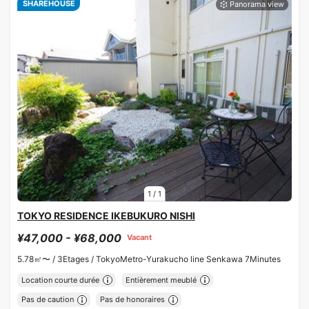
SHAREHOUSE
1
/
1
TOKYO RESIDENCE IKEBUKURO NISHI
¥47,000 - ¥68,000
Vacant
5.78㎡〜 /
3Etages /
TokyoMetro-Yurakucho line Senkawa 7Minutes
Location courte durée
Entièrement meublé
Pas de caution
Pas de honoraires