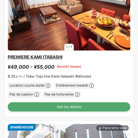
1
/
1
PREMIERE KAMI ITABASHI
¥49,000 - ¥55,000
Bientôt Vacant
8.25㎡〜 /
Tobu-Tojo line Kami Itabashi 8Minutes
Location courte durée
Entièrement meublé
Pas de caution
Pas de honoraires
Voir les détails
SHAREHOUSE