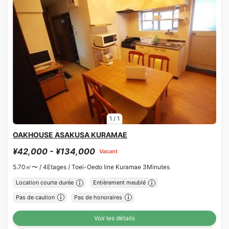
1
/
1
OAKHOUSE ASAKUSA KURAMAE
¥42,000 - ¥134,000
Vacant
5.70㎡〜 /
4Etages /
Toei-Oedo line Kuramae 3Minutes
Location courte durée
Entièrement meublé
Pas de caution
Pas de honoraires
Voir les détails