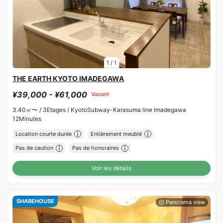
1
/
1
THE EARTH KYOTO IMADEGAWA
¥39,000 - ¥61,000
Vacant
3.40㎡〜 /
3Etages /
KyotoSubway-Karasuma line Imadegawa
12Minutes
Location courte durée
Entièrement meublé
Pas de caution
Pas de honoraires
Voir les détails
SHAREHOUSE