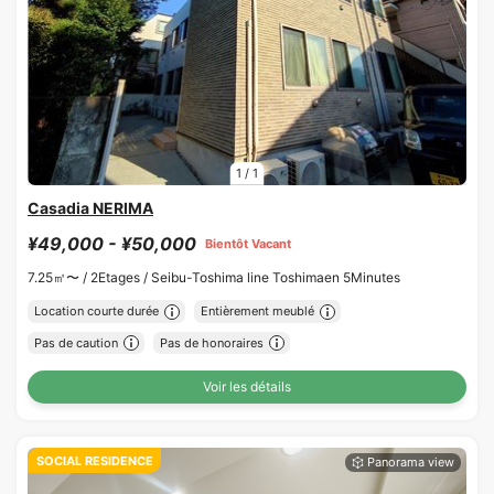
1
/
1
Casadia NERIMA
¥49,000 - ¥50,000
Bientôt Vacant
7.25㎡〜 /
2Etages /
Seibu-Toshima line Toshimaen 5Minutes
Location courte durée
Entièrement meublé
Pas de caution
Pas de honoraires
Voir les détails
SOCIAL RESIDENCE