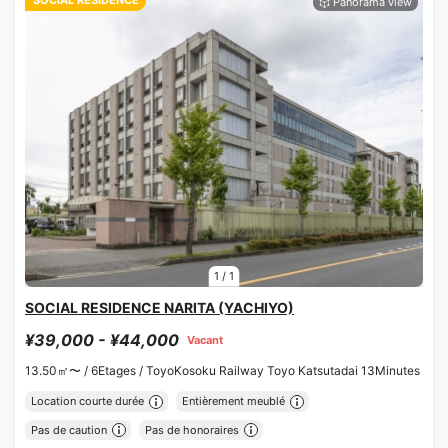
SOCIAL RESIDENCE
1
/
1
SOCIAL RESIDENCE NARITA (YACHIYO)
¥39,000 - ¥44,000
Vacant
13.50㎡〜 /
6Etages /
ToyoKosoku Railway Toyo Katsutadai 13Minutes
Location courte durée
Entièrement meublé
Pas de caution
Pas de honoraires