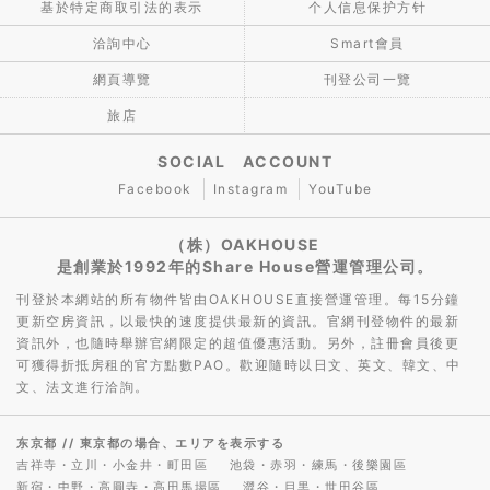
基於特定商取引法的表示
个人信息保护方针
洽詢中心
Smart會員
網頁導覽
刊登公司一覽
旅店
SOCIAL ACCOUNT
Facebook
Instagram
YouTube
（株）OAKHOUSE
是創業於1992年的Share House營運管理公司。
刊登於本網站的所有物件皆由OAKHOUSE直接營運管理。每15分鐘
更新空房資訊，以最快的速度提供最新的資訊。官網刊登物件的最新
資訊外，也隨時舉辦官網限定的超值優惠活動。另外，註冊會員後更
可獲得折抵房租的官方點數PAO。歡迎隨時以日文、英文、韓文、中
文、法文進行洽詢。
东京都
// 東京都の場合、エリアを表示する
吉祥寺・立川・小金井・町田區
池袋・赤羽・練馬・後樂園區
新宿・中野・高圓寺・高田馬場區
澀谷・目黒・世田谷區