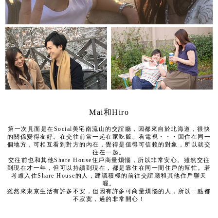
Mai和Hiro
第一次見面是在Social美宅南流山的交誼廳，因都來自於北海道，很快
的關係變得友好。在交往前常一起在家吃飯、看電視・・・因住在同一
個地方，可相互看到對方的內在，覺得是值得可信賴的對象，所以就交
往在一起。
交往前也和其他Share House住戶商量煩惱，所以非常安心。雖然交往
到現在才一年，但可以持續到現在，都是靠住在同一間住戶的幫忙。若
考慮入住Share House的人，建議積極的前往交誼廳和其他住戶聊天
喔。
雖然來東京生活有許多不安，但因有許多可商量煩惱的人，所以一點都
不寂寞，過的非常開心！