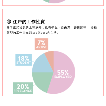
④ 住戶的工作性質
除了正式社員的上班族外，也有學生・自由業・藝術家等， 各種
類型的工作者在Share House內生活。