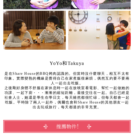
YoYo和Takuya
是在Share House的BBQ烤肉認識的。但當時沒什麼聊天，相互不太有
印象。實際變熟的機緣是覺得自己在家煮飯很麻煩，偶然互約要不要兩
人一起出去吃飯。
之後剛好身體不舒服在家休息時一起在放映室看電影、幫忙一起做她的
功課、一起下廚・・・漸漸的縮短距離，最後交往在一起。自己已經是
社會人士，她還是學生在學日文，每天雖然都很忙碌，但每天都會一起
吃飯。平時除了兩人一起外，偶爾也會和Share House的其他朋友一起
出去玩或旅行，每天都過的非常充實。