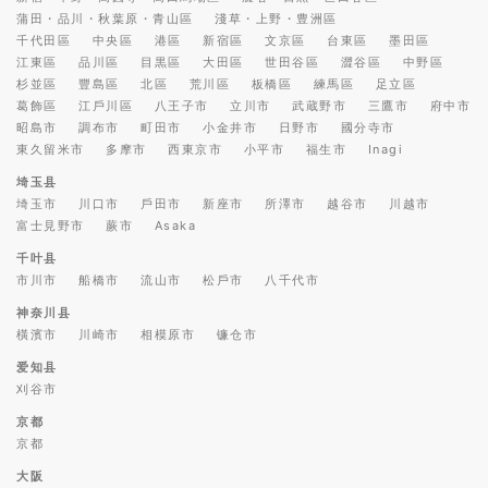
蒲田・品川・秋葉原・青山區
淺草・上野・豊洲區
千代田區
中央區
港區
新宿區
文京區
台東區
墨田區
江東區
品川區
目黒區
大田區
世田谷區
澀谷區
中野區
杉並區
豐島區
北區
荒川區
板橋區
練馬區
足立區
葛飾區
江戶川區
八王子市
立川市
武蔵野市
三鷹市
府中市
昭島市
調布市
町田市
小金井市
日野市
國分寺市
東久留米市
多摩市
西東京市
小平市
福生市
Inagi
埼玉县
埼玉市
川口市
戶田市
新座市
所澤市
越谷市
川越市
富士見野市
蕨市
Asaka
千叶县
市川市
船橋市
流山市
松戶市
八千代市
神奈川县
橫濱市
川崎市
相模原市
镰仓市
爱知县
刈谷市
京都
京都
大阪