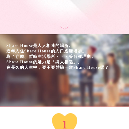
Share House是人人相連的場所。
近年入住Share House的人口逐漸增加。
為了存錢、暫時生活場所・・・等各種理由。
Share House的魅力是「與人相遇」。
在長久的人生中，要不要體驗一次Share House呢？