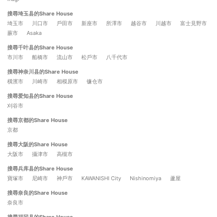
搜尋埼玉县的Share House
埼玉市
川口市
戶田市
新座市
所澤市
越谷市
川越市
富士見野市
蕨市
Asaka
搜尋千叶县的Share House
市川市
船橋市
流山市
松戶市
八千代市
搜尋神奈川县的Share House
橫濱市
川崎市
相模原市
镰仓市
搜尋爱知县的Share House
刈谷市
搜尋京都的Share House
京都
搜尋大阪的Share House
大阪市
攝津市
高槻市
搜尋兵库县的Share House
寶塚市
尼崎市
神戶市
KAWANISHI City
Nishinomiya
蘆屋
搜尋奈良的Share House
奈良市
搜尋福冈县的Share House