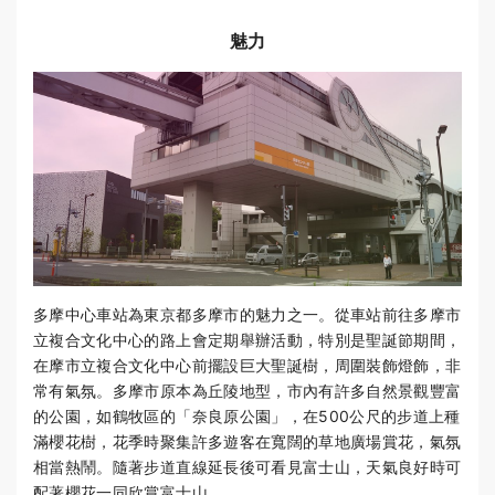
魅力
多摩中心車站為東京都多摩市的魅力之一。從車站前往多摩市
立複合文化中心的路上會定期舉辦活動，特別是聖誕節期間，
在摩市立複合文化中心前擺設巨大聖誕樹，周圍裝飾燈飾，非
常有氣氛。多摩市原本為丘陵地型，市內有許多自然景觀豐富
的公園，如鶴牧區的「奈良原公園」，在500公尺的步道上種
滿櫻花樹，花季時聚集許多遊客在寬闊的草地廣場賞花，氣氛
相當熱鬧。隨著步道直線延長後可看見富士山，天氣良好時可
配著櫻花一同欣賞富士山。