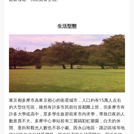
生活型態
東京都多摩市為東京都心的衛星城市，人口約有15萬人左右
的大型住宅區，雖然有許多市民前往首都圈上班，但多摩市有
許多大學或高中，眾多學生族群前來市內求學，導致日夜的人
數差異不大。多摩中心車站前有三麗鷗彩虹樂園，白天的休
閒、逛街和觀光人數也不容小覷。因永山地區・諏訪區域等地