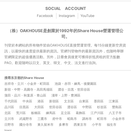
SOCIAL ACCOUNT
Facebook
Instagram
YouTube
（株）OAKHOUSE是創業於1992年的Share House營運管理公
司。
刊登於本網站的所有物件皆由OAKHOUSE直接營運管理。每15分鐘更新空房資
訊，以最快的速度提供最新的資訊。官網刊登物件的最新資訊外，也隨時舉辦
官網限定的超值優惠活動。另外，註冊會員後更可獲得折抵房租的官方點數
PAO。歡迎隨時以日文、英文、韓文、中文、法文進行洽詢。
搜尋东京都的Share House
吉祥寺・立川・小金井・町田區
池袋・赤羽・練馬・後樂園區
新宿・中野・高圓寺・高田馬場區
澀谷・目黒・世田谷區
蒲田・品川・秋葉原・青山區
淺草・上野・豊洲區
千代田區
中央區
港區
新宿區
文京區
台東區
墨田區
江東區
品川區
目黒區
大田區
世田谷區
澀谷區
中野區
杉並區
豐島區
北區
荒川區
板橋區
練馬區
足立區
葛飾區
江戶川區
八王子市
立川市
武蔵野市
三鷹市
府中市
昭島市
調布市
町田市
小金井市
日野市
國分寺市
東久留米市
多摩市
西東京市
小平市
福生市
Inagi