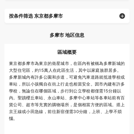
按条件筛选 东京都多摩市
多摩市 地区信息
區域概要
東京都多摩市為東京的衛星城市，在區內有被稱為多摩新城的
大型住宅區，約15萬人在此區生活，其中以家庭族群居多。
多摩新城內有許多公園和步道，可避免汽車道路就抵達學校或
車站，所以小孩獨自在街上行走也相當安全。因市內建有許多
學校，無論住在哪個區域，步行到公立學校都僅需15分鐘以
內。聖蹟櫻丘車站、永山車站、多摩中心車站等各車站前有百
貨公司、超市等充實的購物場所，是個相當方便的區域。搭上
京王線或小田急線，前往新宿僅需30分鐘，上班、上學不煩
惱。