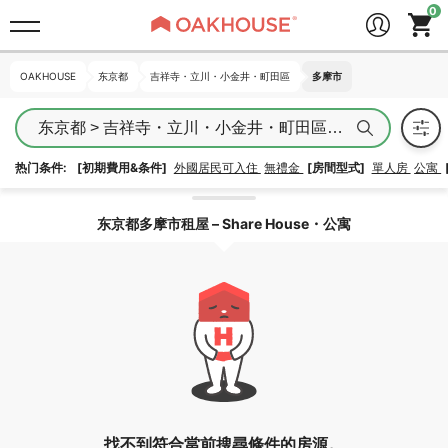
OAKHOUSE
OAKHOUSE
东京都
东京都
吉祥寺・立川・小金井・町田區
吉祥寺・立川・小金井・町田區
多摩市
多摩市
东京都 > 吉祥寺・立川・小金井・町田區 > 多摩市
热门条件:
[初期費用&条件]
外國居民可入住
無禮金
[房間型式]
單人房
公寓
解除區域鎖定
东京都多摩市租屋 – Share House・公寓
找不到符合當前搜尋條件的房源。