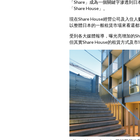
「Share」成為一個關鍵字滲透到日
「Share House」。
現在Share House經營公司及
以整體日本的一般租賃市場來看還都
受到各大媒體報導，曝光亮增加的Sha
但其實Share House的租賃方式