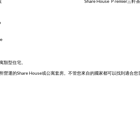
觀
Share House Ｐremier
p
e
寓類型住宅。
營運的Share House或公寓套房。不管您來自的國家都可以找到適合