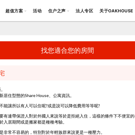
超值方案
活动
住户之声
法人专区
关于OAKHOUSE
找您適合您的房間
宅
新。
住型態的Share House、公寓資訊。
不能讓所以有人可以住呢?或是說可以降低費用等等呢?
要有連帶保證人對於外國人來說等於是拒絕入住，這樣的條件下不便宜的
於入居期間或是搬家都是種種考驗。
是非常不容易的，特別對於年輕族群來說更是一種壓力。