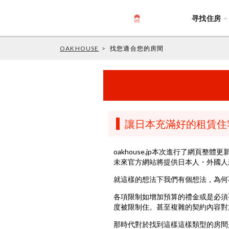
寻找住房
OAKHOUSE
找您適合您的房間
讓日本充滿好的租賃住
oakhouse.jp本次進行了網頁整體更
未來官方網站將提供日本人・外國人新居
就這樣的想法下我們有個想法，為何
各項限制如增加預算的禮金或是必須
度被限制住。甚至複雜的契約內容對
那時代對於找到這樣這樣類型的房間