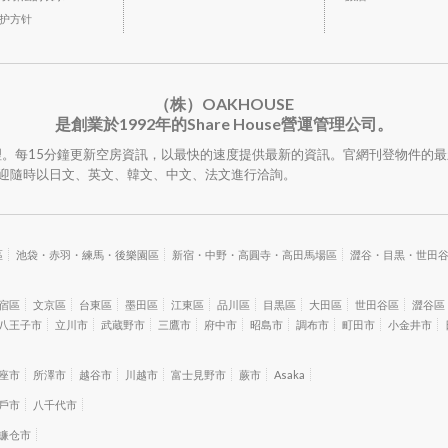
护方针
（株）OAKHOUSE
是創業於1992年的Share House營運管理公司。
管理。每15分鐘更新空房資訊，以最快的速度提供最新的資訊。官網刊登物件的
歡迎隨時以日文、英文、韓文、中文、法文進行洽詢。
區
池袋・赤羽・練馬・後樂園區
新宿・中野・高圓寺・高田馬場區
澀谷・目黒・世田
宿區
文京區
台東區
墨田區
江東區
品川區
目黒區
大田區
世田谷區
澀谷區
八王子市
立川市
武蔵野市
三鷹市
府中市
昭島市
調布市
町田市
小金井市
座市
所澤市
越谷市
川越市
富士見野市
蕨市
Asaka
戶市
八千代市
镰仓市