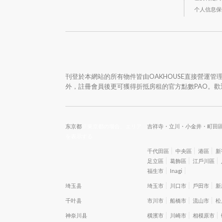
个人信息保
刊登於本網站的所有物件皆由OAKHOUSE直接營運
外，註冊會員後更可獲得折抵房租的官方點數PAO。
东京都
// 東京都の場合、エリア
吉祥寺・立川・小金井・町田
を表示する
千代田區
中央區
港區
新
足立區
葛飾區
江戶川區
福生市
Inagi
埼玉县
埼玉市
川口市
戶田市
新
千叶县
市川市
船橋市
流山市
松
神奈川县
橫濱市
川崎市
相模原市