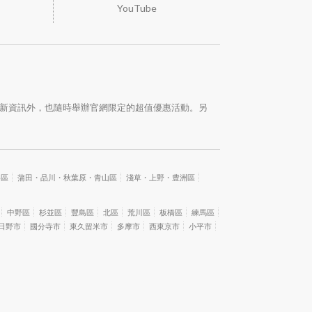
YouTube
最新資訊外，也隨時舉辦官網限定的超值優惠活動。另
谷區
蒲田・品川・秋葉原・青山區
淺草・上野・豊洲區
中野區
杉並區
豐島區
北區
荒川區
板橋區
練馬區
日野市
國分寺市
東久留米市
多摩市
西東京市
小平市