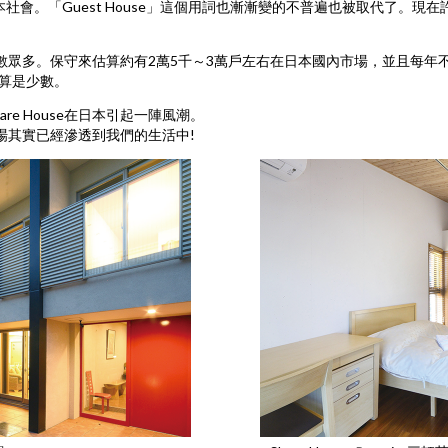
本社會。「Guest House」這個用詞也漸漸變的不普遍也被取代了。
入住人數眾多。保守來估算約有2萬5千～3萬戶左右在日本國內市場，並且每年
算是少數。
re House在日本引起一陣風潮。
及市場其實已經滲透到我們的生活中!