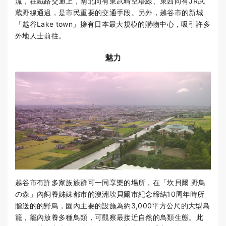
流，在鐵路交通上，南北向有東武晴空塔線、東西向有JR武
蔵野線通過，是市民重要的交通手段。另外，越谷市的新城
「越谷Lake town」擁有日本最大規模的購物中心，吸引許多
外地人士前往。
魅力
越谷市有許多家族族群可一同享樂的場所，在「坎貝爾 野鳥
の森」內飼養姊妹都市的澳洲坎貝爾市紀念締結10周年時所
贈送的的野鳥，園內主要的設施為約3,000平方公尺的大型鳥
籠，籠內放養多種鳥類，可觀察最接近自然的鳥類生態。此