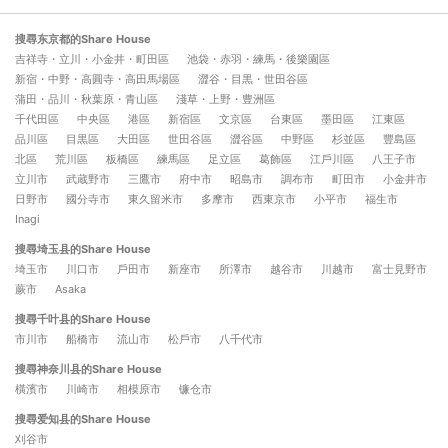
搜尋东京都的Share House
吉祥寺・立川・小金井・町田區
池袋・赤羽・練馬・後樂園區
新宿・中野・高圓寺・高田馬場區
澀谷・目黒・世田谷區
蒲田・品川・秋葉原・青山區
淺草・上野・豊洲區
千代田區
中央區
港區
新宿區
文京區
台東區
墨田區
江東區
品川區
目黒區
大田區
世田谷區
澀谷區
中野區
杉並區
豐島區
北區
荒川區
板橋區
練馬區
足立區
葛飾區
江戶川區
八王子市
立川市
武蔵野市
三鷹市
府中市
昭島市
調布市
町田市
小金井市
日野市
國分寺市
東久留米市
多摩市
西東京市
小平市
福生市
Inagi
搜尋埼玉县的Share House
埼玉市
川口市
戶田市
新座市
所澤市
越谷市
川越市
富士見野市
蕨市
Asaka
搜尋千叶县的Share House
市川市
船橋市
流山市
松戶市
八千代市
搜尋神奈川县的Share House
橫濱市
川崎市
相模原市
镰仓市
搜尋爱知县的Share House
刈谷市