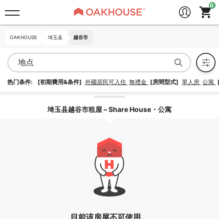
OAKHOUSE
OAKHOUSE
埼玉县
埼玉县
越谷市
越谷市
地点
热门条件:
[初期費用&条件]
外國居民可入住
無禮金
[房間型式]
單人房
公寓
找到
0
個物件，
0
間房間。
埼玉县越谷市租屋 – Share House・公寓
調整搜尋條件
目前该房屋不可使用。