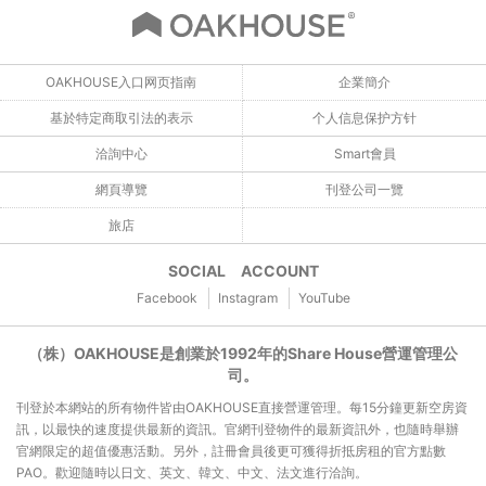
OAKHOUSE入口网页指南
企業簡介
基於特定商取引法的表示
个人信息保护方针
洽詢中心
Smart會員
網頁導覽
刊登公司一覽
旅店
SOCIAL ACCOUNT
Facebook
Instagram
YouTube
（株）OAKHOUSE是創業於1992年的Share House營運管理公
司。
刊登於本網站的所有物件皆由OAKHOUSE直接營運管理。每15分鐘更新空房資
訊，以最快的速度提供最新的資訊。官網刊登物件的最新資訊外，也隨時舉辦
官網限定的超值優惠活動。另外，註冊會員後更可獲得折抵房租的官方點數
PAO。歡迎隨時以日文、英文、韓文、中文、法文進行洽詢。