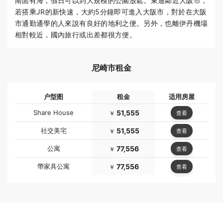
南面有海，假日可以到大規模的公園放鬆。東邊鄰近大阪市，
若搭乘JR的新快速，大約5分鐘即可進入大阪市，對於在大阪
市通勤通學的人來說有良好的地利之便。另外，也離伊丹機場
相對較近，國內旅行或出差都很方便。
尼崎市租金
户型图
租金
适用房屋
Share House
51,555
查看
￥
社交美宅
51,555
查看
￥
公寓
77,556
查看
￥
帶家具公寓
77,556
查看
￥