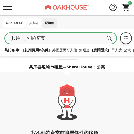
OAKHOUSE
OAKHOUSE
兵库县
兵库县
尼崎市
尼崎市
兵库县 > 尼崎市
热门条件:
[初期費用&条件]
外國居民可入住
無禮金
[房間型式]
單人房
公寓
解除區域鎖定
兵库县尼崎市租屋 – Share House・公寓
找不到符合當前搜尋條件的房源。