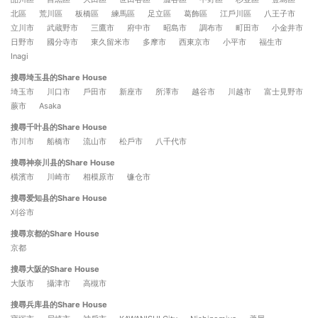
北區
荒川區
板橋區
練馬區
足立區
葛飾區
江戶川區
八王子市
立川市
武蔵野市
三鷹市
府中市
昭島市
調布市
町田市
小金井市
日野市
國分寺市
東久留米市
多摩市
西東京市
小平市
福生市
Inagi
搜尋埼玉县的Share House
埼玉市
川口市
戶田市
新座市
所澤市
越谷市
川越市
富士見野市
蕨市
Asaka
搜尋千叶县的Share House
市川市
船橋市
流山市
松戶市
八千代市
搜尋神奈川县的Share House
橫濱市
川崎市
相模原市
镰仓市
搜尋爱知县的Share House
刈谷市
搜尋京都的Share House
京都
搜尋大阪的Share House
大阪市
攝津市
高槻市
搜尋兵库县的Share House