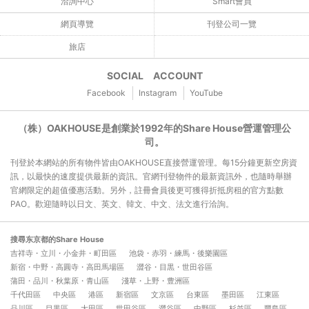
洽詢中心
Smart會員
網頁導覽
刊登公司一覽
旅店
SOCIAL ACCOUNT
Facebook
Instagram
YouTube
（株）OAKHOUSE是創業於1992年的Share House營運管理公
司。
刊登於本網站的所有物件皆由OAKHOUSE直接營運管理。每15分鐘更新空房資
訊，以最快的速度提供最新的資訊。官網刊登物件的最新資訊外，也隨時舉辦
官網限定的超值優惠活動。另外，註冊會員後更可獲得折抵房租的官方點數
PAO。歡迎隨時以日文、英文、韓文、中文、法文進行洽詢。
搜尋东京都的Share House
吉祥寺・立川・小金井・町田區
池袋・赤羽・練馬・後樂園區
新宿・中野・高圓寺・高田馬場區
澀谷・目黒・世田谷區
蒲田・品川・秋葉原・青山區
淺草・上野・豊洲區
千代田區
中央區
港區
新宿區
文京區
台東區
墨田區
江東區
品川區
目黒區
大田區
世田谷區
澀谷區
中野區
杉並區
豐島區