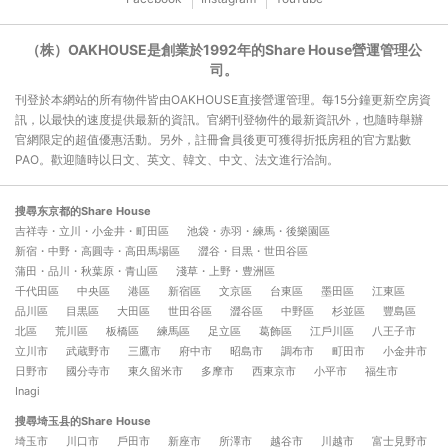
（株）OAKHOUSE是創業於1992年的Share House營運管理公
司。
刊登於本網站的所有物件皆由OAKHOUSE直接營運管理。每15分鐘更新空房資
訊，以最快的速度提供最新的資訊。官網刊登物件的最新資訊外，也隨時舉辦
官網限定的超值優惠活動。另外，註冊會員後更可獲得折抵房租的官方點數
PAO。歡迎隨時以日文、英文、韓文、中文、法文進行洽詢。
搜尋东京都的Share House
吉祥寺・立川・小金井・町田區
池袋・赤羽・練馬・後樂園區
新宿・中野・高圓寺・高田馬場區
澀谷・目黒・世田谷區
蒲田・品川・秋葉原・青山區
淺草・上野・豊洲區
千代田區
中央區
港區
新宿區
文京區
台東區
墨田區
江東區
品川區
目黒區
大田區
世田谷區
澀谷區
中野區
杉並區
豐島區
北區
荒川區
板橋區
練馬區
足立區
葛飾區
江戶川區
八王子市
立川市
武蔵野市
三鷹市
府中市
昭島市
調布市
町田市
小金井市
日野市
國分寺市
東久留米市
多摩市
西東京市
小平市
福生市
Inagi
搜尋埼玉县的Share House
埼玉市
川口市
戶田市
新座市
所澤市
越谷市
川越市
富士見野市