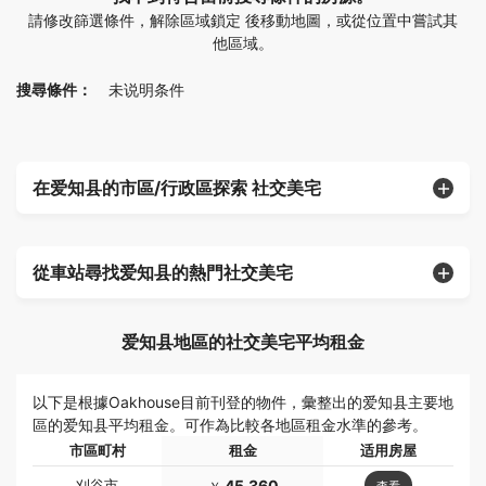
請修改篩選條件，解除區域鎖定 後移動地圖，或從位置中嘗試其
他區域。
搜尋條件：
未说明条件
在爱知县的市區/行政區探索 社交美宅
從車站尋找爱知县的熱門社交美宅
爱知县地區的社交美宅平均租金
以下是根據Oakhouse目前刊登的物件，彙整出的爱知县主要地
區的爱知县平均租金。可作為比較各地區租金水準的參考。
市區町村
租金
适用房屋
刈谷市
45,360
查看