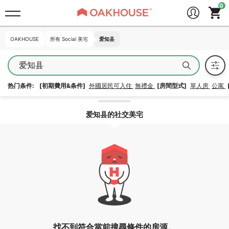
OAKHOUSE
OAKHOUSE
所有 Social 美宅
所有 Social 美宅
爱知县
爱知县
爱知县
热门条件:
[初期費用&条件]
外國居民可入住
無禮金
[房間型式]
單人房
公寓
解除區域鎖定
爱知县的社交美宅
找不到符合當前搜尋條件的房源。