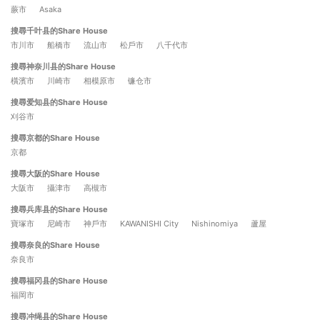
蕨市
Asaka
搜尋千叶县的Share House
市川市
船橋市
流山市
松戶市
八千代市
搜尋神奈川县的Share House
橫濱市
川崎市
相模原市
镰仓市
搜尋爱知县的Share House
刈谷市
搜尋京都的Share House
京都
搜尋大阪的Share House
大阪市
攝津市
高槻市
搜尋兵库县的Share House
寶塚市
尼崎市
神戶市
KAWANISHI City
Nishinomiya
蘆屋
搜尋奈良的Share House
奈良市
搜尋福冈县的Share House
福岡市
搜尋冲绳县的Share House