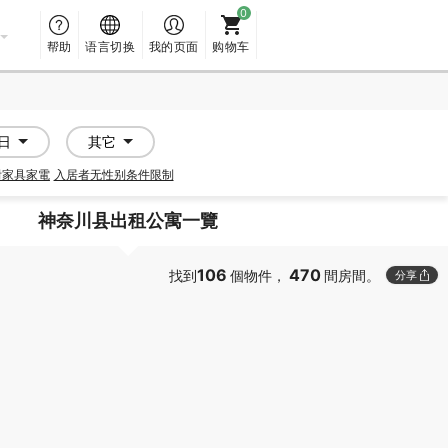
帮助
语言切换
我的页面
购物车
日
其它
附家具家電
入居者无性别条件限制
神奈川县出租公寓一覽
106
470
找到
個物件，
間房間。
分享
PROMOTED
PROMOTED
SOCIAL RESIDENCE