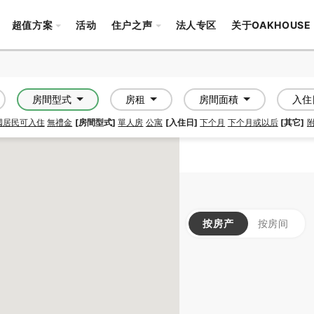
超值方案
活动
住户之声
法人专区
关于OAKHOUSE
房間型式
房租
房間面積
入住
國居民可入住
無禮金
[房間型式]
單人房
公寓
[入住日]
下个月
下个月或以后
[其它]
按房产
按房间
APARTMENT