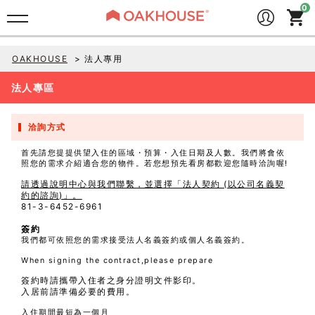
OAKHOUSE
法人專用
法人專區
洽詢方式
首先請您提提供望入住的區域・預算・入住日期及人數。我們將會依
照您的需求介紹適合您的物件。若您想預先看房都歡迎您隨時洽詢喔!
請透過說明中心與我們聯繫，並選擇「法人契約 (以公司名義契
約的諮詢)」。
81-3-6452-6961
簽約
我們都可依照您的需求接受法人名義簽約或個人名義簽約。
When signing the contract,please prepare
簽約時請攜帶入住者之身分證明文件影印。
入居前請準備必要的費用。
入住期間最短為一個月