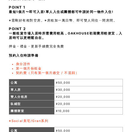
POINT 1
最短1個月〜即可入居!單人入住或團體都可申請於同一物件入住!
※需剛好有相對空房。※房租加一萬日幣、即可雙人同住ㄧ間房間。
POINT 2
一般租賃市場入居時所需費用較高，OAKHOUSE初期費用較便宜，入
居時可以更輕鬆自在。
押金・禮金・更新手續費完全免費
預約入住時請準備
身分證件
第一個月份租金
契約費（只有第一個月繳交 / 不退回）
公寓
¥50,000
單人房
¥30,000
雙人分租房
¥20,000
臥鋪型
¥20,000
團體寢室
¥10,000
※Social美宅/Gran系列
公寓
¥50,000