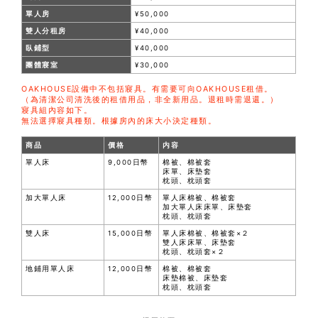
單人房
¥50,000
雙人分租房
¥40,000
臥鋪型
¥40,000
團體寢室
¥30,000
OAKHOUSE設備中不包括寢具。有需要可向OAKHOUSE租借。
（為清潔公司清洗後的租借用品，非全新用品。退租時需退還。）
寢具組內容如下。
無法選擇寢具種類。根據房內的床大小決定種類。
商品
價格
内容
單人床
9,000日幣
棉被、棉被套
床單、床墊套
枕頭、枕頭套
加大單人床
12,000日幣
單人床棉被、棉被套
加大單人床床單、床墊套
枕頭、枕頭套
雙人床
15,000日幣
單人床棉被、棉被套×２
雙人床床單、床墊套
枕頭、枕頭套×２
地鋪用單人床
12,000日幣
棉被、棉被套
床墊棉被、床墊套
枕頭、枕頭套