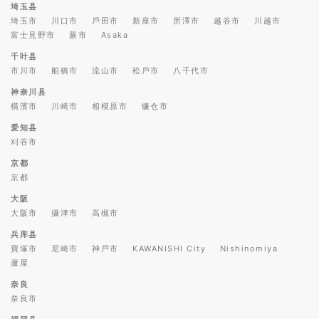
埼玉县
埼玉市
川口市
戶田市
新座市
所澤市
越谷市
川越市
富士見野市
蕨市
Asaka
千叶县
市川市
船橋市
流山市
松戶市
八千代市
神奈川县
橫濱市
川崎市
相模原市
镰仓市
爱知县
刈谷市
京都
京都
大阪
大阪市
攝津市
高槻市
兵库县
寶塚市
尼崎市
神戶市
KAWANISHI City
Nishinomiya
蘆屋
奈良
奈良市