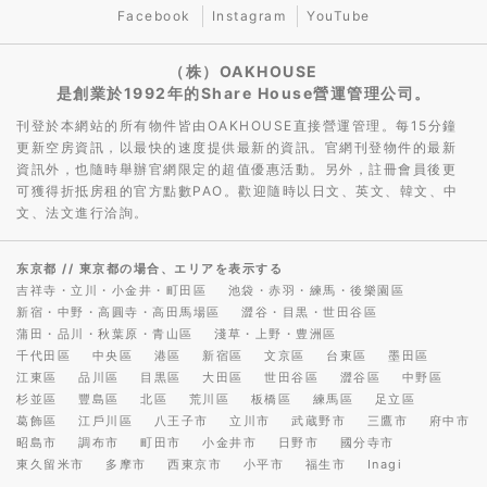
Facebook
Instagram
YouTube
（株）OAKHOUSE
是創業於1992年的Share House營運管理公司。
刊登於本網站的所有物件皆由OAKHOUSE直接營運管理。每15分鐘
更新空房資訊，以最快的速度提供最新的資訊。官網刊登物件的最新
資訊外，也隨時舉辦官網限定的超值優惠活動。另外，註冊會員後更
可獲得折抵房租的官方點數PAO。歡迎隨時以日文、英文、韓文、中
文、法文進行洽詢。
东京都
// 東京都の場合、エリアを表示する
吉祥寺・立川・小金井・町田區
池袋・赤羽・練馬・後樂園區
新宿・中野・高圓寺・高田馬場區
澀谷・目黒・世田谷區
蒲田・品川・秋葉原・青山區
淺草・上野・豊洲區
千代田區
中央區
港區
新宿區
文京區
台東區
墨田區
江東區
品川區
目黒區
大田區
世田谷區
澀谷區
中野區
杉並區
豐島區
北區
荒川區
板橋區
練馬區
足立區
葛飾區
江戶川區
八王子市
立川市
武蔵野市
三鷹市
府中市
昭島市
調布市
町田市
小金井市
日野市
國分寺市
東久留米市
多摩市
西東京市
小平市
福生市
Inagi