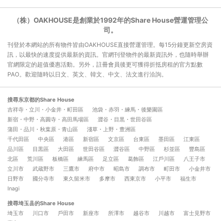
（株）OAKHOUSE是創業於1992年的Share House營運管理公
司。
刊登於本網站的所有物件皆由OAKHOUSE直接營運管理。每15分鐘更新空房資
訊，以最快的速度提供最新的資訊。官網刊登物件的最新資訊外，也隨時舉辦
官網限定的超值優惠活動。另外，註冊會員後更可獲得折抵房租的官方點數
PAO。歡迎隨時以日文、英文、韓文、中文、法文進行洽詢。
搜尋东京都的Share House
吉祥寺・立川・小金井・町田區
池袋・赤羽・練馬・後樂園區
新宿・中野・高圓寺・高田馬場區
澀谷・目黒・世田谷區
蒲田・品川・秋葉原・青山區
淺草・上野・豊洲區
千代田區
中央區
港區
新宿區
文京區
台東區
墨田區
江東區
品川區
目黒區
大田區
世田谷區
澀谷區
中野區
杉並區
豐島區
北區
荒川區
板橋區
練馬區
足立區
葛飾區
江戶川區
八王子市
立川市
武蔵野市
三鷹市
府中市
昭島市
調布市
町田市
小金井市
日野市
國分寺市
東久留米市
多摩市
西東京市
小平市
福生市
Inagi
搜尋埼玉县的Share House
埼玉市
川口市
戶田市
新座市
所澤市
越谷市
川越市
富士見野市