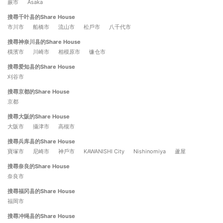
蕨市
Asaka
搜尋千叶县的Share House
市川市
船橋市
流山市
松戶市
八千代市
搜尋神奈川县的Share House
橫濱市
川崎市
相模原市
镰仓市
搜尋爱知县的Share House
刈谷市
搜尋京都的Share House
京都
搜尋大阪的Share House
大阪市
攝津市
高槻市
搜尋兵库县的Share House
寶塚市
尼崎市
神戶市
KAWANISHI City
Nishinomiya
蘆屋
搜尋奈良的Share House
奈良市
搜尋福冈县的Share House
福岡市
搜尋冲绳县的Share House