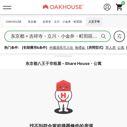
OAKHOUSE
OAKHOUSE
东京都
东京都
吉祥寺・立川・小金井・町田區
吉祥寺・立川・小金井・町田區
八王子市
八王子市
东京都 > 吉祥寺・立川・小金井・町田區 > 八王子市
热门条件:
[初期費用&条件]
外國居民可入住
無禮金
[房間型式]
單人房
公寓
解除區域鎖定
东京都八王子市租屋 – Share House・公寓
找不到符合當前搜尋條件的房源。