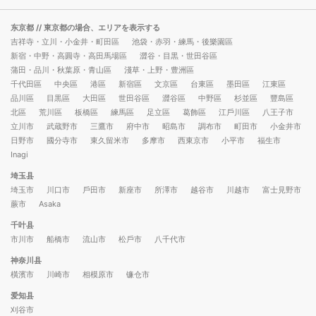
东京都
// 東京都の場合、エリアを表示する
吉祥寺・立川・小金井・町田區
池袋・赤羽・練馬・後樂園區
新宿・中野・高圓寺・高田馬場區
澀谷・目黒・世田谷區
蒲田・品川・秋葉原・青山區
淺草・上野・豊洲區
千代田區
中央區
港區
新宿區
文京區
台東區
墨田區
江東區
品川區
目黒區
大田區
世田谷區
澀谷區
中野區
杉並區
豐島區
北區
荒川區
板橋區
練馬區
足立區
葛飾區
江戶川區
八王子市
立川市
武蔵野市
三鷹市
府中市
昭島市
調布市
町田市
小金井市
日野市
國分寺市
東久留米市
多摩市
西東京市
小平市
福生市
Inagi
埼玉县
埼玉市
川口市
戶田市
新座市
所澤市
越谷市
川越市
富士見野市
蕨市
Asaka
千叶县
市川市
船橋市
流山市
松戶市
八千代市
神奈川县
橫濱市
川崎市
相模原市
镰仓市
爱知县
刈谷市