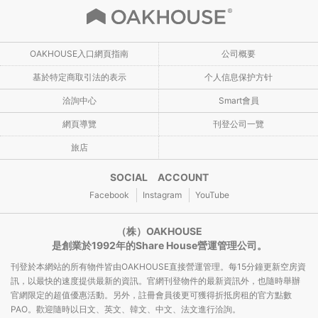
OAKHOUSE入口網頁指南
公司概要
基於特定商取引法的表示
个人信息保护方针
洽詢中心
Smart會員
網頁導覽
刊登公司一覽
旅店
SOCIAL ACCOUNT
Facebook
Instagram
YouTube
（株）OAKHOUSE
是創業於1992年的Share House營運管理公司。
刊登於本網站的所有物件皆由OAKHOUSE直接營運管理。每15分鐘更新空房資
訊，以最快的速度提供最新的資訊。官網刊登物件的最新資訊外，也隨時舉辦
官網限定的超值優惠活動。另外，註冊會員後更可獲得折抵房租的官方點數
PAO。歡迎隨時以日文、英文、韓文、中文、法文進行洽詢。