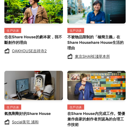
住戶访谈
住戶访谈
住在Share House的劇本家，我不
不被物品限制的「極簡主義」在
斷創作的理由
Share Househare House生活的
理由
OAKHOUSE吉祥寺2
東京SHARE淺草本所
住戶访谈
住戶访谈
氣氛剛剛好的Share House
在Share House內完成工作。聲優
兼作曲家的創作者所認為的合理工
Social美宅 浦和
作技術