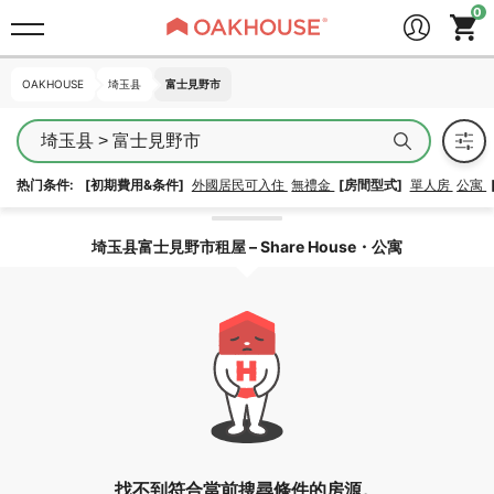
OAKHOUSE
OAKHOUSE
埼玉县
埼玉县
富士見野市
富士見野市
埼玉县 > 富士見野市
热门条件:
[初期費用&条件]
外國居民可入住
無禮金
[房間型式]
單人房
公寓
解除區域鎖定
埼玉县富士見野市租屋 – Share House・公寓
找不到符合當前搜尋條件的房源。