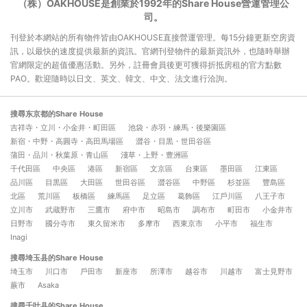
（株）OAKHOUSE是創業於1992年的Share House營運管理公
司。
刊登於本網站的所有物件皆由OAKHOUSE直接營運管理。每15分鐘更新空房資
訊，以最快的速度提供最新的資訊。官網刊登物件的最新資訊外，也隨時舉辦
官網限定的超值優惠活動。另外，註冊會員後更可獲得折抵房租的官方點數
PAO。歡迎隨時以日文、英文、韓文、中文、法文進行洽詢。
搜尋东京都的Share House
吉祥寺・立川・小金井・町田區
池袋・赤羽・練馬・後樂園區
新宿・中野・高圓寺・高田馬場區
澀谷・目黒・世田谷區
蒲田・品川・秋葉原・青山區
淺草・上野・豊洲區
千代田區
中央區
港區
新宿區
文京區
台東區
墨田區
江東區
品川區
目黒區
大田區
世田谷區
澀谷區
中野區
杉並區
豐島區
北區
荒川區
板橋區
練馬區
足立區
葛飾區
江戶川區
八王子市
立川市
武蔵野市
三鷹市
府中市
昭島市
調布市
町田市
小金井市
日野市
國分寺市
東久留米市
多摩市
西東京市
小平市
福生市
Inagi
搜尋埼玉县的Share House
埼玉市
川口市
戶田市
新座市
所澤市
越谷市
川越市
富士見野市
蕨市
Asaka
搜尋千叶县的Share House