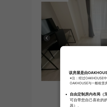
1
/
8