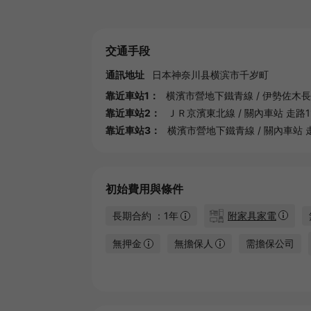
交通手段
通訊地址
日本
神奈川县
横滨市千岁町
靠近車站1：
横濱市營地下鐵青線
/
伊勢佐木長
靠近車站2：
ＪＲ京濱東北線
/
關內車站
走路1
靠近車站3：
横濱市營地下鐵青線
/
關內車站
初始費用與條件
長期合約 ：1年
附家具家電
無押金
無擔保人
需擔保公司