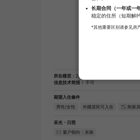
所在楼层：
2楼
户型图：
1K
房型：
公寓
信息技术简报：
不可
期望入住條件
男性/女性
外國居民可入住
附家
采光・日照
窗户朝向：东南