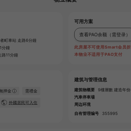
可用方案
查看PAO余额
（需登录）
者町車站
走路6分鐘
此房屋不可使用Smart会员
1分鐘
本物业不适用于PAO支付
走路11分鐘
建筑与管理信息
建筑物概要
9樓層數 建造年份:2
無押金
需禮金
汽車停車場
外國居民可入住
周边环境
自有管理编号
355995