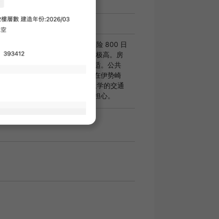
相关费用不包含在内。
2,200 日元（月租） SBI 小额短期保险 800 日
自动门锁和电视对讲系统，安全性极高。房
立盥洗室和浴室烘干机，居住舒适。公共
箱，因此无需亲自接收包裹。住在伊势崎
-machi 社区的房间里，您上下班和上学的交通
畅，因此您不必为每天的出行而担心。
看房：
不可
网上咨询：
不可