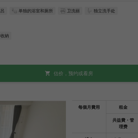
風呂
单独的浴室和厕所
卫洗丽
独立洗手处
收納
估价，预约或看房
每個月費用
租金
共益費・管
理费