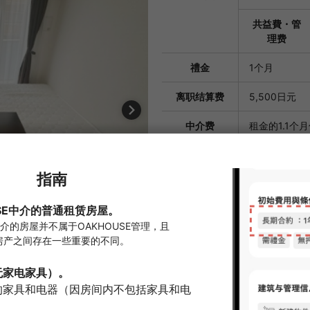
共益費・管
理费
禮金
1个月
离职结算费
5,500日元
中介费
租金的1.1个
担保公司
需要订阅
首次保证金：总
元
换钥匙费用
33,000日元
房间清洁费
55,000日元
初期费用估
¥547,500
价。
※）根据每月