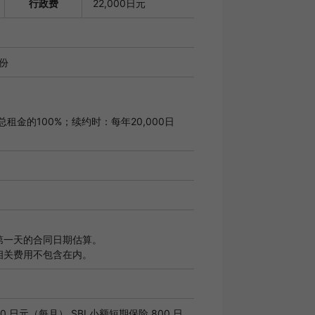
行政费
22,000日元
月份
租金的100%；续约时：每年20,000日
第一天的合同日期估算。
相关费用不包含在内。
2,200 日元（每月） SBI 小额短期保险 800 日