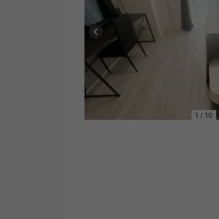
1
/
10