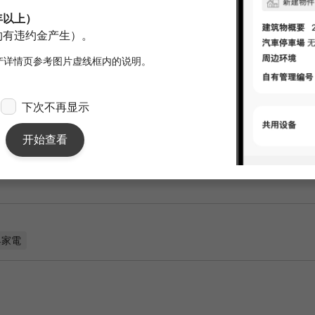
※）担保公司
合同期间
2年0月
备注
Rib Club 
元（月租） 
间设施包括独
区域设有快递
町 Choja
会变得更加顺
面積：
21.76m²
期望入住條件：
男性/女性
交付和入住：
即时
网上
具家電