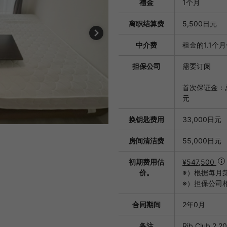
禮金
1个月
离职结算费
5,500日元
中介费
租金的1.1个
担保公司
需要订阅
首次保证金：总
元
换钥匙费用
33,000日元
房间清洁费
55,000日元
初期费用估
¥547,500
价。
※）根据每月
※）担保公司
合同期间
2年0月
备注
Rib Club 