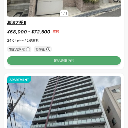
1
/
1
和谐之爱 II
¥68,000 - ¥72,500
空房
24.04㎡〜 /
2樓層數
附家具家電
無押金
確認詳細內容
APARTMENT