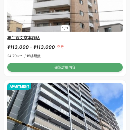
1
/
1
布兰兹文京本驹込
¥113,000 - ¥113,000
空房
24.79㎡〜 /
15樓層數
確認詳細內容
APARTMENT