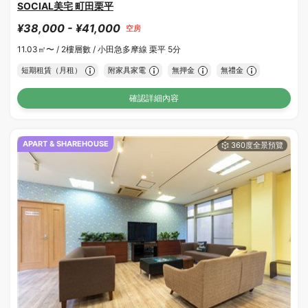
SOCIAL美宅 町田栗平
¥38,000 - ¥41,000
空房
11.03㎡〜 /
2樓層數 /
小田急多摩線 栗平 5分
短期租賃（月租）
附家具家電
無押金
無禮金
確認詳細內容
APART & SHAREHOUSE