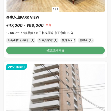
1
/
1
多摩永山PARK VIEW
¥47,000 - ¥68,000
空房
12.00㎡〜 /
5樓層數 /
京王相模原線 京王永山 10分
短期租賃（月租）
附家具家電
無押金
無禮金
確認詳細內容
APARTMENT