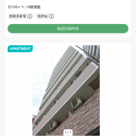
25.06㎡〜 /
9樓層數
附家具家電
無押金
確認詳細內容
APARTMENT
1
/
1