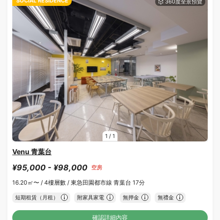
SOCIAL RESIDENCE
1
/
1
Venu 青葉台
¥95,000 - ¥98,000
空房
16.20㎡〜 /
4樓層數 /
東急田園都市線 青葉台 17分
短期租賃（月租）
附家具家電
無押金
無禮金
確認詳細內容