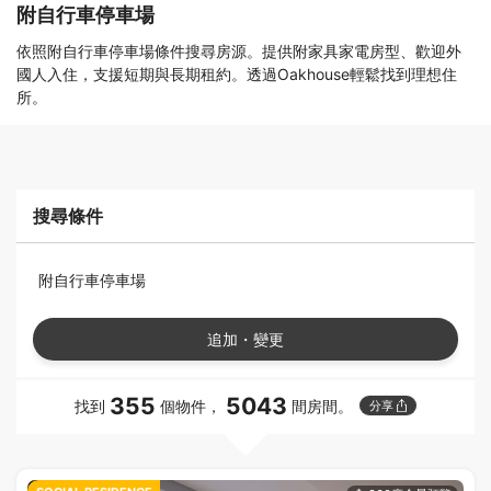
附自行車停車場
依照附自行車停車場條件搜尋房源。提供附家具家電房型、歡迎外
國人入住，支援短期與長期租約。透過Oakhouse輕鬆找到理想住
所。
搜尋條件
附自行車停車場
追加・變更
355
5043
找到
個物件，
間房間。
分享