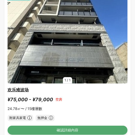
1
/
1
欢乐难波场
¥75,000 - ¥79,000
空房
24.78㎡〜 /
15樓層數
附家具家電
無押金
確認詳細內容