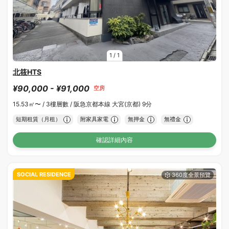
1
/
1
北筱HTS
¥90,000 - ¥91,000
空房
15.53㎡〜 /
3樓層數 /
阪急京都本線 大宮(京都) 9分
短期租賃（月租）
附家具家電
無押金
無禮金
確認詳細內容
SOCIAL RESIDENCE