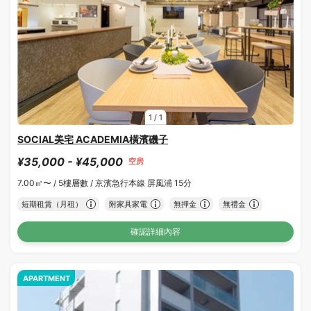
1
/
1
SOCIAL美宅 ACADEMIA橫濱磯子
¥35,000 - ¥45,000
空房
7.00㎡〜 /
5樓層數 /
京濱急行本線 屏風浦 15分
短期租賃（月租）
附家具家電
無押金
無禮金
確認詳細內容
APARTMENT