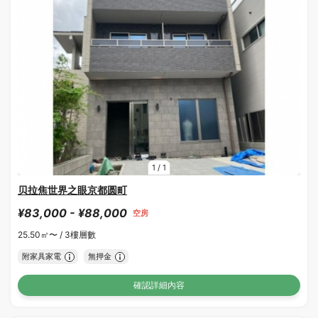
1
/
1
贝拉焦世界之眼京都圆町
¥83,000 - ¥88,000
空房
25.50㎡〜 /
3樓層數
附家具家電
無押金
確認詳細內容