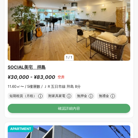
1
/
1
SOCIAL美宅 拝島
¥30,000 - ¥83,000
空房
11.60㎡〜 /
5樓層數 /
ＪＲ五日市線 拜島 8分
短期租賃（月租）
附家具家電
無押金
無禮金
確認詳細內容
APARTMENT