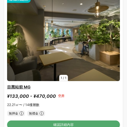
1
/
1
目黑站前 MG
¥133,000 - ¥470,000
空房
22.21㎡〜 /
14樓層數
無押金
無禮金
確認詳細內容