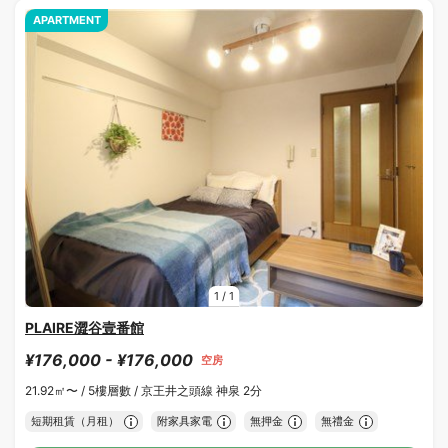
APARTMENT
1
/
1
PLAIRE澀谷壹番館
¥176,000 - ¥176,000
空房
21.92㎡〜 /
5樓層數 /
京王井之頭線 神泉 2分
短期租賃（月租）
附家具家電
無押金
無禮金