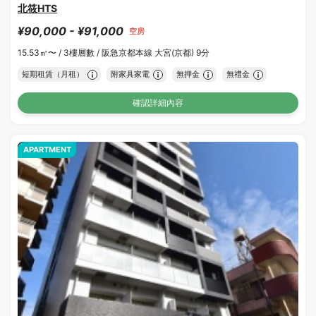
北筱HTS
¥90,000 - ¥91,000
空房
15.53㎡〜 /
3樓層數 /
阪急京都本線 大宮(京都) 9分
短期租賃（月租）
附家具家電
無押金
無禮金
確認詳細內容
APARTMENT