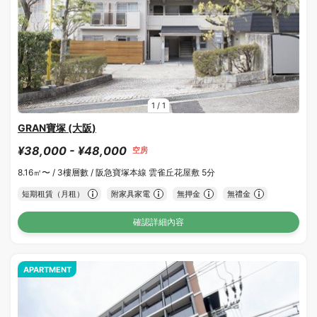
1
/
1
GRAN寶塚 (大阪)
¥38,000 - ¥48,000
空房
8.16㎡〜 /
3樓層數 /
阪急寶塚本線 雲雀丘花屋敷 5分
短期租賃（月租）
附家具家電
無押金
無禮金
確認詳細內容
APARTMENT