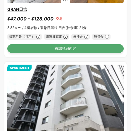
1
/
1
GRAN日吉
¥47,000 - ¥128,000
空房
8.82㎡〜 /
4樓層數 /
東急目黑線 日吉(神奈川) 21分
短期租賃（月租）
附家具家電
無押金
無禮金
確認詳細內容
APARTMENT