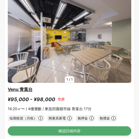
1
/
1
Venu 青葉台
¥95,000 - ¥98,000
空房
16.20㎡〜 /
4樓層數 /
東急田園都市線 青葉台 17分
短期租賃（月租）
附家具家電
無押金
無禮金
確認詳細內容