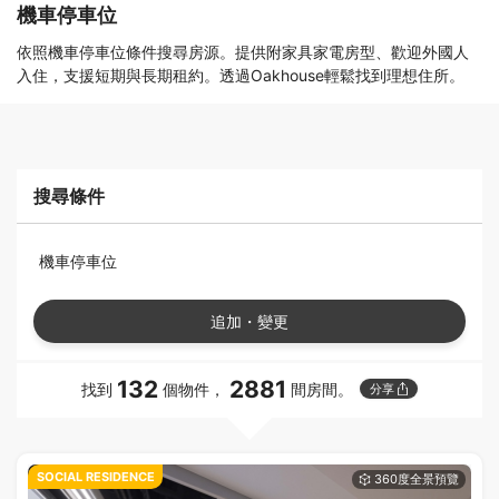
機車停車位
依照機車停車位條件搜尋房源。提供附家具家電房型、歡迎外國人
入住，支援短期與長期租約。透過Oakhouse輕鬆找到理想住所。
搜尋條件
機車停車位
追加・變更
132
2881
找到
個物件，
間房間。
分享
SOCIAL RESIDENCE