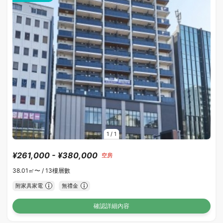
1
/
1
¥261,000 - ¥380,000
空房
38.01㎡〜 /
13樓層數
附家具家電
無禮金
確認詳細內容