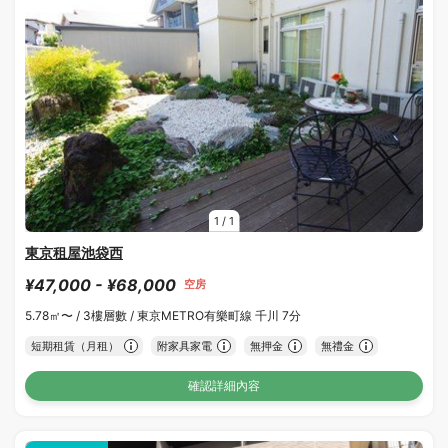
1
/
1
東京租屋池袋西
¥47,000 - ¥68,000
空房
5.78㎡〜 /
3樓層數 /
東京METRO有樂町線 千川 7分
短期租賃（月租）
附家具家電
無押金
無禮金
確認詳細內容