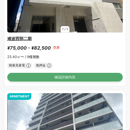
1
/
1
难波西部二期
¥75,000 - ¥82,500
空房
23.40㎡〜 /
9樓層數
附家具家電
無押金
確認詳細內容
APARTMENT