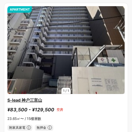
APARTMENT
1
/
1
S-lead 神户三宫山
¥83,500 - ¥129,500
空房
23.65㎡〜 /
15樓層數
附家具家電
無押金