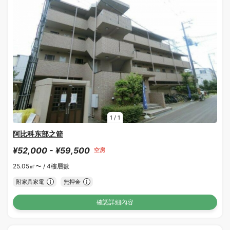
1
/
1
阿比科东部之箭
¥52,000 - ¥59,500
空房
25.05㎡〜 /
4樓層數
附家具家電
無押金
確認詳細內容