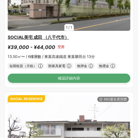
1
/
1
SOCIAL美宅 成田 （八千代市）
¥39,000 - ¥44,000
空房
13.50㎡〜 /
6樓層數 /
東葉高速鐵道 東葉勝田台 13分
短期租賃（月租）
附家具家電
無押金
無禮金
確認詳細內容
SOCIAL RESIDENCE