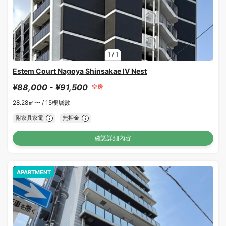
1
/
1
Estem Court Nagoya Shinsakae IV Nest
¥88,000 - ¥91,500
空房
28.28㎡〜 /
15樓層數
附家具家電
無押金
確認詳細內容
APARTMENT