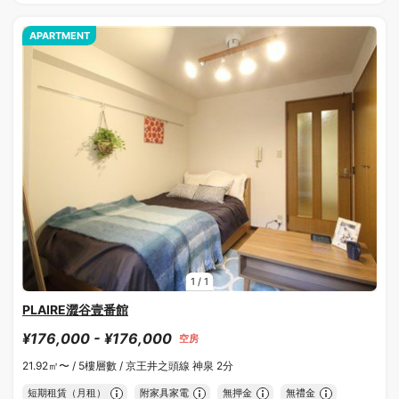
APARTMENT
1
/
1
PLAIRE澀谷壹番館
¥176,000 - ¥176,000
空房
21.92㎡〜 /
5樓層數 /
京王井之頭線 神泉 2分
短期租賃（月租）
附家具家電
無押金
無禮金