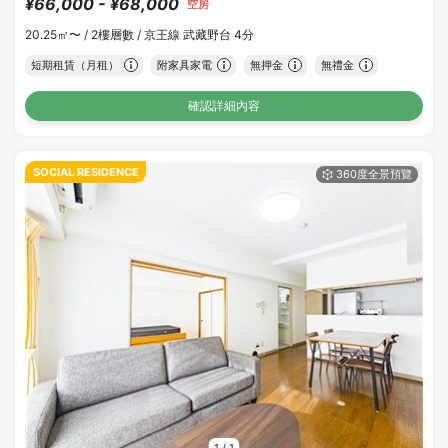
¥66,000 - ¥68,000
空房
20.25㎡〜 /
2樓層數 /
京王線 武藏野台 4分
短期租賃（月租）
附家具家電
無押金
無禮金
確認詳細內容
SOCIAL RESIDENCE