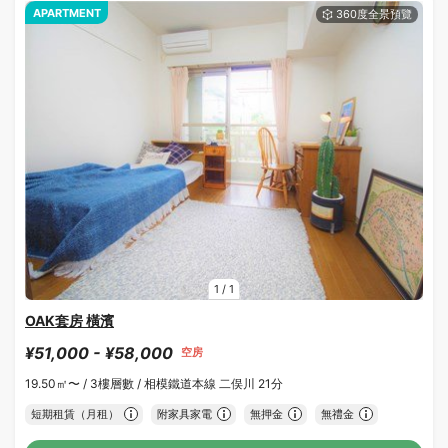
APARTMENT
1
/
1
OAK套房 橫濱
¥51,000 - ¥58,000
空房
19.50㎡〜 /
3樓層數 /
相模鐵道本線 二俣川 21分
短期租賃（月租）
附家具家電
無押金
無禮金