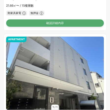
21.66㎡〜 /
15樓層數
附家具家電
無押金
確認詳細內容
APARTMENT
1
/
1