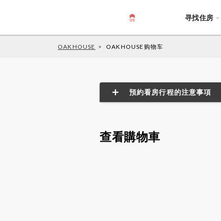
寻找住房
OAKHOUSE
OAKHOUSE购物车
預約看房行程的注意事項
Share House
物件有空房・即將空房時，即可預
※請自行確認各房型的空房狀態。
查看購物車
公寓房型
僅可預約空房後的看房時間。
物件有空房・即將空房時，即可下