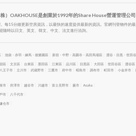
株）OAKHOUSE是創業於1992年的Share House營運管理公
管理。每15分鐘更新空房資訊，以最快的速度提供最新的資訊。官網刊登物件的
歡迎隨時以日文、英文、韓文、中文、法文進行洽詢。
區
池袋・赤羽・練馬・後樂園區
新宿・中野・高圓寺・高田馬場區
澀谷・目黒・世田
宿區
文京區
台東區
墨田區
江東區
品川區
目黒區
大田區
世田谷區
澀谷區
八王子市
立川市
武蔵野市
三鷹市
府中市
昭島市
調布市
町田市
小金井市
座市
所澤市
越谷市
川越市
富士見野市
蕨市
Asaka
戶市
八千代市
镰仓市