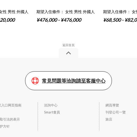
女性 男性 外國人
期望入住條件： 女性 男性 外國人
期望入住條件： 女
120,000
¥476,000 - ¥476,000
¥68,500 - ¥82,
常見問題等洽詢請至客服中心
SE入口网页指南
洽詢中心
網頁導覽
Smart會員
刊登公司一覽
取引法的表示
旅店
护方针