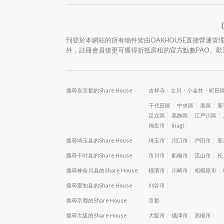
（
刊登於本網站的所有物件皆由OAKHOUSE直接營運
外，註冊會員後更可獲得折抵房租的官方點數PAO。
搜尋东京都的Share House
吉祥寺・立川・小金井・町田
千代田區
中央區
港區
新
足立區
葛飾區
江戶川區
福生市
Inagi
搜尋埼玉县的Share House
埼玉市
川口市
戶田市
新
搜尋千叶县的Share House
市川市
船橋市
流山市
松
搜尋神奈川县的Share House
橫濱市
川崎市
相模原市
搜尋爱知县的Share House
刈谷市
搜尋京都的Share House
京都
搜尋大阪的Share House
大阪市
攝津市
高槻市