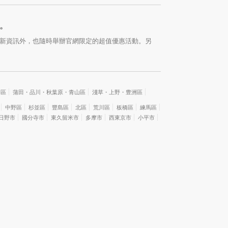
司。
最新資訊外，也隨時舉辦官網限定的超值優惠活動。另
谷區
蒲田・品川・秋葉原・青山區
淺草・上野・豊洲區
中野區
杉並區
豐島區
北區
荒川區
板橋區
練馬區
日野市
國分寺市
東久留米市
多摩市
西東京市
小平市