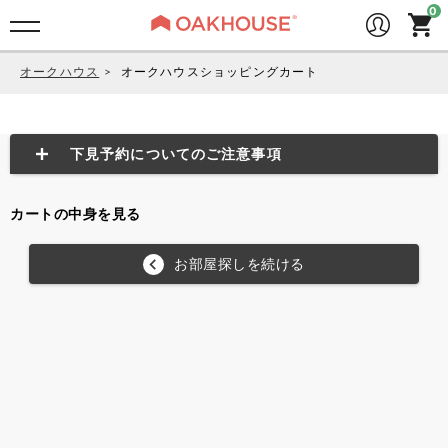
オークハウス
オークハウスショッピングカート
下見予約についてのご注意事項
シェアハウス
物件内に1つでも空室または空室予定があればご見学／お申
カートの中身を見る
込みができます。
※ご希望のお部屋タイプに空きがあるかご確認ください。
お部屋探しを続ける
アパートメント
空室のお部屋がある場合のみご見学ができます。