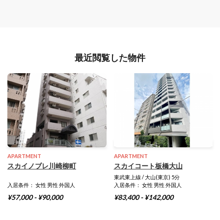
最近閲覧した物件
APARTMENT
APARTMENT
スカイノブレ川崎柳町
スカイコート板橋大山
東武東上線 / 大山(東京) 5分
入居条件： 女性 男性 外国人
入居条件： 女性 男性 外国人
¥57,000 - ¥90,000
¥83,400 - ¥142,000