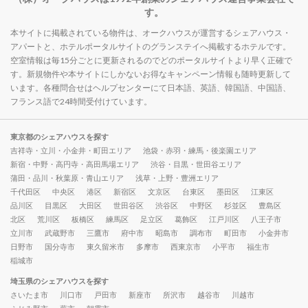
す。
本サイトに掲載されている物件は、オークハウスが運営するシェアハウス・
アパートと、ホテルポータルサイトのグランステイへ掲載するホテルです。
空室情報は毎15分ごとに更新されるのでどのポータルサイトより早く正確で
す。新規物件や本サイトにしかないお得なキャンペーン情報も随時更新して
います。各種問合せはヘルプセンターにて日本語、英語、韓国語、中国語、
フランス語で24時間受付けています。
東京都のシェアハウスを探す
吉祥寺・立川・小金井・町田エリア
池袋・赤羽・練馬・後楽園エリア
新宿・中野・高円寺・高田馬場エリア
渋谷・目黒・世田谷エリア
蒲田・品川・秋葉原・青山エリア
浅草・上野・豊洲エリア
千代田区
中央区
港区
新宿区
文京区
台東区
墨田区
江東区
品川区
目黒区
大田区
世田谷区
渋谷区
中野区
杉並区
豊島区
北区
荒川区
板橋区
練馬区
足立区
葛飾区
江戸川区
八王子市
立川市
武蔵野市
三鷹市
府中市
昭島市
調布市
町田市
小金井市
日野市
国分寺市
東久留米市
多摩市
西東京市
小平市
福生市
稲城市
埼玉県のシェアハウスを探す
さいたま市
川口市
戸田市
新座市
所沢市
越谷市
川越市