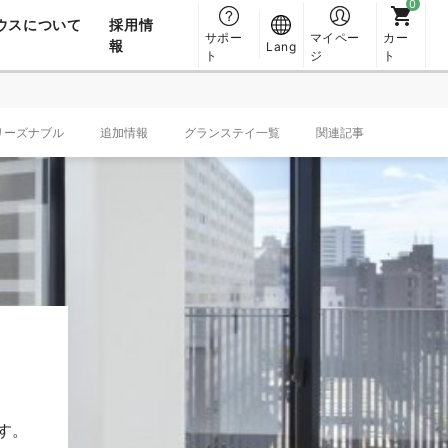
ウスについて
採用情
サポー
マイペー
カー
報
Lang
ト
ジ
ト
リーズナブル
追加情報
グランステイ一覧
関連記事
す。