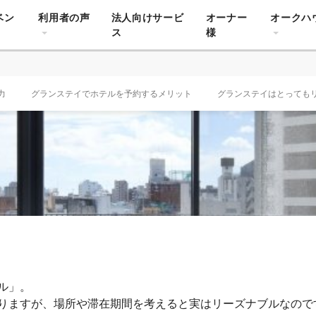
ベン
利用者の声
法人向けサービ
オーナー
オークハ
ス
様
力
グランステイでホテルを予約するメリット
グランステイはとっても
ル」。
りますが、場所や滞在期間を考えると実はリーズナブルなので