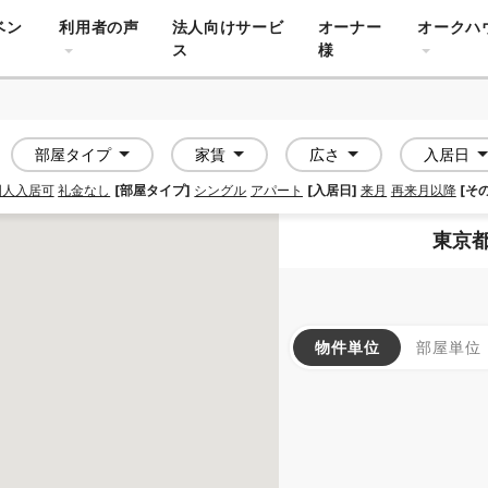
ベン
利用者の声
法人向けサービ
オーナー
オークハ
ス
様
部屋タイプ
家賃
広さ
入居日
国人入居可
礼金なし
[部屋タイプ]
シングル
アパート
[入居日]
来月
再来月以降
[そ
東京都
物件単位
部屋単位
SOCIAL RESIDENCE