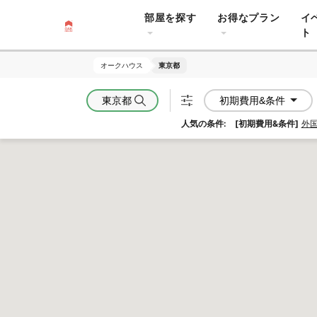
部屋を探す
お得なプラン
イ
ト
オークハウス
オークハウス
東京都
東京都
東京都
初期費用&条件
人気の条件:
[初期費用&条件]
外