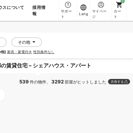
ウスについて
採用情
サポー
マイペー
カー
報
Lang
ト
ジ
ト
その他
の他]
家具・家電付き
性別条件なし
の賃貸住宅 – シェアハウス・アパート
539
3292
件の物件、
部屋がヒットしました
共有する
PROMOTED
PROMOTED
SOCIAL RESIDENCE