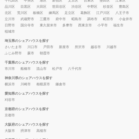
千代田区
中央区
港区
新宿区
文京区
台東区
墨田区
江東区
品川区
目黒区
大田区
世田谷区
渋谷区
中野区
杉並区
豊島区
北区
荒川区
板橋区
練馬区
足立区
葛飾区
江戸川区
八王子市
立川市
武蔵野市
三鷹市
府中市
昭島市
調布市
町田市
小金井市
日野市
国分寺市
東久留米市
多摩市
西東京市
小平市
福生市
稲城市
埼玉県のシェアハウスを探す
さいたま市
川口市
戸田市
新座市
所沢市
越谷市
川越市
ふじみ野市
蕨市
朝霞市
千葉県のシェアハウスを探す
市川市
船橋市
流山市
松戸市
八千代市
神奈川県のシェアハウスを探す
横浜市
川崎市
相模原市
鎌倉市
愛知県のシェアハウスを探す
刈谷市
京都府のシェアハウスを探す
京都市
大阪府のシェアハウスを探す
大阪市
摂津市
高槻市