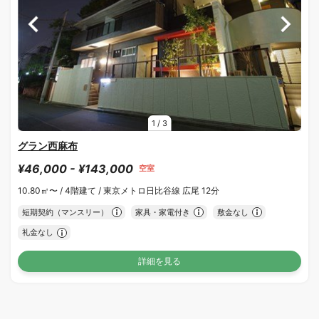
1
/
3
グラン西麻布
¥46,000 - ¥143,000
空室
10.80㎡〜 /
4階建て /
東京メトロ日比谷線 広尾 12分
短期契約（マンスリー）
家具・家電付き
敷金なし
礼金なし
詳細を見る