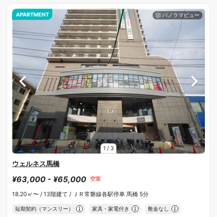
APARTMENT
1
/
3
ウェルネス馬橋
¥63,000 - ¥65,000
空室
18.20㎡〜 /
13階建て /
ＪＲ常磐線各駅停車 馬橋 5分
短期契約（マンスリー）
家具・家電付き
敷金なし