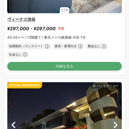
1
/
3
ヴィーナス渋谷
¥297,000 - ¥297,000
空室
44.34㎡〜 /
12階建て /
東京メトロ銀座線 渋谷 7分
短期契約（マンスリー）
家具・家電付き
敷金なし
礼金なし
詳細を見る
SOCIAL RESIDENCE