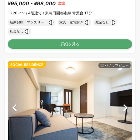
¥95,000 - ¥98,000
空室
16.20㎡〜 /
4階建て /
東急田園都市線 青葉台 17分
短期契約（マンスリー）
家具・家電付き
敷金なし
礼金なし
詳細を見る
SOCIAL RESIDENCE