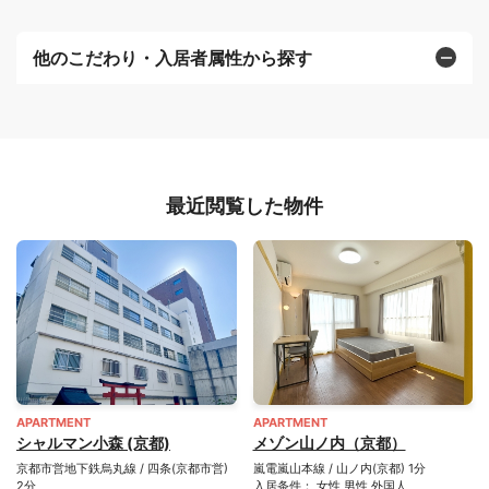
他のこだわり・入居者属性から探す
最近閲覧した物件
APARTMENT
APARTMENT
シャルマン小森 (京都)
メゾン山ノ内（京都）
京都市営地下鉄烏丸線 / 四条(京都市営)
嵐電嵐山本線 / 山ノ内(京都) 1分
2分
入居条件： 女性 男性 外国人