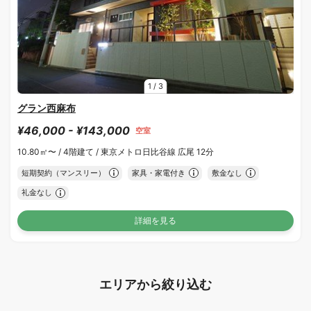
1
/
3
グラン西麻布
¥46,000 - ¥143,000
空室
10.80㎡〜 /
4階建て /
東京メトロ日比谷線 広尾 12分
短期契約（マンスリー）
家具・家電付き
敷金なし
礼金なし
詳細を見る
エリアから絞り込む