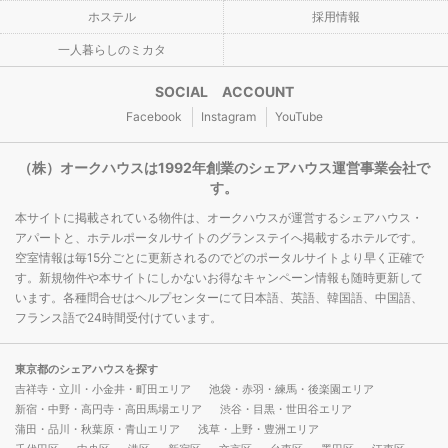
ホステル
採用情報
一人暮らしのミカタ
SOCIAL ACCOUNT
Facebook
Instagram
YouTube
（株）オークハウスは1992年創業のシェアハウス運営事業会社で
す。
本サイトに掲載されている物件は、オークハウスが運営するシェアハウス・
アパートと、ホテルポータルサイトのグランステイへ掲載するホテルです。
空室情報は毎15分ごとに更新されるのでどのポータルサイトより早く正確で
す。新規物件や本サイトにしかないお得なキャンペーン情報も随時更新して
います。各種問合せはヘルプセンターにて日本語、英語、韓国語、中国語、
フランス語で24時間受付けています。
東京都のシェアハウスを探す
吉祥寺・立川・小金井・町田エリア
池袋・赤羽・練馬・後楽園エリア
新宿・中野・高円寺・高田馬場エリア
渋谷・目黒・世田谷エリア
蒲田・品川・秋葉原・青山エリア
浅草・上野・豊洲エリア