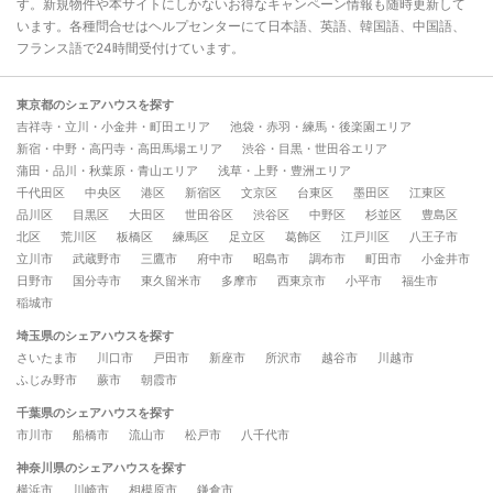
す。新規物件や本サイトにしかないお得なキャンペーン情報も随時更新して
います。各種問合せはヘルプセンターにて日本語、英語、韓国語、中国語、
フランス語で24時間受付けています。
東京都のシェアハウスを探す
吉祥寺・立川・小金井・町田エリア
池袋・赤羽・練馬・後楽園エリア
新宿・中野・高円寺・高田馬場エリア
渋谷・目黒・世田谷エリア
蒲田・品川・秋葉原・青山エリア
浅草・上野・豊洲エリア
千代田区
中央区
港区
新宿区
文京区
台東区
墨田区
江東区
品川区
目黒区
大田区
世田谷区
渋谷区
中野区
杉並区
豊島区
北区
荒川区
板橋区
練馬区
足立区
葛飾区
江戸川区
八王子市
立川市
武蔵野市
三鷹市
府中市
昭島市
調布市
町田市
小金井市
日野市
国分寺市
東久留米市
多摩市
西東京市
小平市
福生市
稲城市
埼玉県のシェアハウスを探す
さいたま市
川口市
戸田市
新座市
所沢市
越谷市
川越市
ふじみ野市
蕨市
朝霞市
千葉県のシェアハウスを探す
市川市
船橋市
流山市
松戸市
八千代市
神奈川県のシェアハウスを探す
横浜市
川崎市
相模原市
鎌倉市