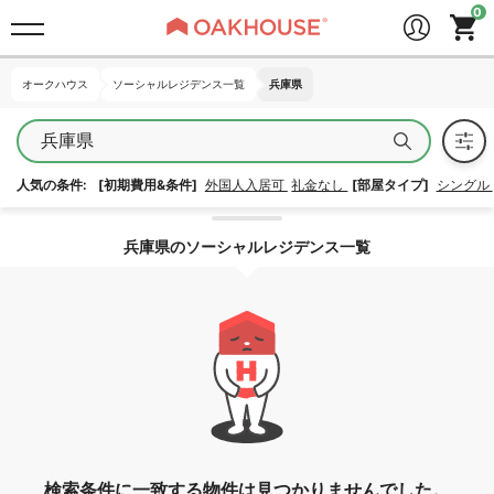
オークハウス
オークハウス
ソーシャルレジデンス一覧
ソーシャルレジデンス一覧
兵庫県
兵庫県
兵庫県
人気の条件:
[初期費用&条件]
外国人入居可
礼金なし
[部屋タイプ]
シングル
エリア指定を解除する
兵庫県のソーシャルレジデンス一覧
検索条件に一致する物件は見つかりませんでした。