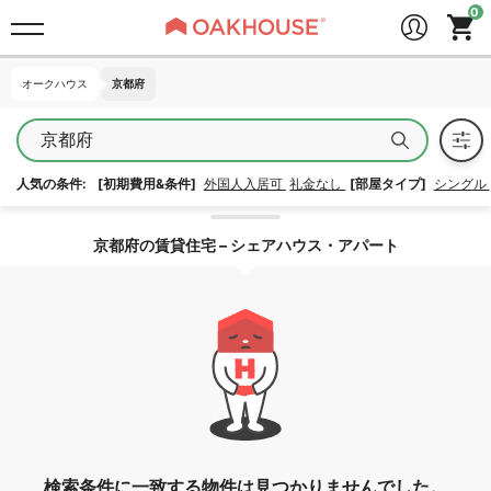
オークハウス
オークハウス
京都府
京都府
京都府
人気の条件:
[初期費用&条件]
外国人入居可
礼金なし
[部屋タイプ]
シングル
エリア指定を解除する
京都府の賃貸住宅 – シェアハウス・アパート
検索条件に一致する物件は見つかりませんでした。