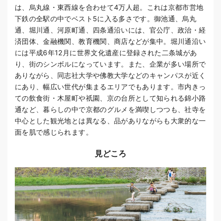
は、烏丸線・東西線を合わせて4万人超。これは京都市営地
下鉄の全駅の中でベスト5に入る多さです。御池通、烏丸
通、堀川通、河原町通、四条通沿いには、官公庁、政治・経
済団体、金融機関、教育機関、商店などが集中。堀川通沿い
には平成6年12月に世界文化遺産に登録された二条城があ
り、街のシンボルになっています。また、企業が多い場所で
ありながら、同志社大学や佛教大学などのキャンパスが近く
にあり、幅広い世代が集まるエリアでもあります。市内きっ
ての飲食街・木屋町や祇園、京の台所として知られる錦小路
通など、暮らしの中で京都のグルメを満喫しつつも、社寺を
中心とした観光地とは異なる、品がありながらも大衆的な一
面を肌で感じられます。
見どころ