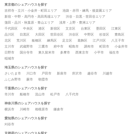
東京都のシェアハウスを探す
吉祥寺・立川・小金井・町田エリア
池袋・赤羽・練馬・後楽園エリア
新宿・中野・高円寺・高田馬場エリア
渋谷・目黒・世田谷エリア
蒲田・品川・秋葉原・青山エリア
浅草・上野・豊洲エリア
千代田区
中央区
港区
新宿区
文京区
台東区
墨田区
江東区
品川区
目黒区
大田区
世田谷区
渋谷区
中野区
杉並区
豊島区
北区
荒川区
板橋区
練馬区
足立区
葛飾区
江戸川区
八王子市
立川市
武蔵野市
三鷹市
府中市
昭島市
調布市
町田市
小金井市
日野市
国分寺市
東久留米市
多摩市
西東京市
小平市
福生市
稲城市
埼玉県のシェアハウスを探す
さいたま市
川口市
戸田市
新座市
所沢市
越谷市
川越市
ふじみ野市
蕨市
朝霞市
千葉県のシェアハウスを探す
市川市
船橋市
流山市
松戸市
八千代市
神奈川県のシェアハウスを探す
横浜市
川崎市
相模原市
鎌倉市
愛知県のシェアハウスを探す
刈谷市
京都府のシェアハウスを探す