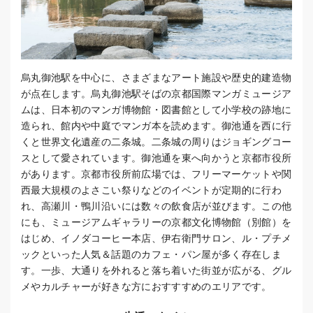
烏丸御池駅を中心に、さまざまなアート施設や歴史的建造物
が点在します。烏丸御池駅そばの京都国際マンガミュージア
ムは、日本初のマンガ博物館・図書館として小学校の跡地に
造られ、館内や中庭でマンガ本を読めます。御池通を西に行
くと世界文化遺産の二条城。二条城の周りはジョギングコー
スとして愛されています。御池通を東へ向かうと京都市役所
があります。京都市役所前広場では、フリーマーケットや関
西最大規模のよさこい祭りなどのイベントが定期的に行わ
れ、高瀬川・鴨川沿いには数々の飲食店が並びます。この他
にも、ミュージアムギャラリーの京都文化博物館（別館）を
はじめ、イノダコーヒー本店、伊右衛門サロン、ル・プチメ
ックといった人気＆話題のカフェ・パン屋が多く存在しま
す。一歩、大通りを外れると落ち着いた街並が広がる、グル
メやカルチャーが好きな方におすすすめのエリアです。