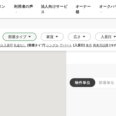
ベン
利用者の声
法人向けサービ
オーナー
オークハ
ス
様
部屋タイプ
家賃
広さ
入居日
国人入居可
礼金なし
[部屋タイプ]
シングル
アパート
[入居日]
来月
再来月以降
[そ
物件単位
部屋単位
SOCIAL RESIDENCE