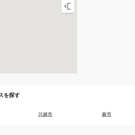
西武池袋線 ひばりケ丘(東京) 
短期契約（マンスリー）
家具・家電付き
敷金
礼金なし
詳細を見
スを探す
川越市
蕨市