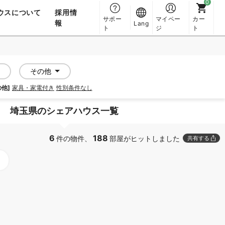
ウスについて
採用情
サポー
マイペー
カー
報
Lang
ト
ジ
ト
その他
の他]
家具・家電付き
性別条件なし
埼玉県のシェアハウス一覧
6
188
件の物件、
部屋がヒットしました
共有する
PROMOTED
PROMOTED
SOCIAL RESIDENCE