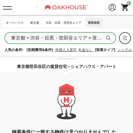
オークハウス
オークハウス
東京都
東京都
渋谷・目黒・世田谷エリア
渋谷・目黒・世田谷エリア
世田谷区
世田谷区
東京都 > 渋谷・目黒・世田谷エリア > 世田谷区
人気の条件:
[初期費用&条件]
外国人入居可
礼金なし
[部屋タイプ]
シングル
エリア指定を解除する
東京都世田谷区の賃貸住宅 – シェアハウス・アパート
検索条件に一致する物件は見つかりませんでした。