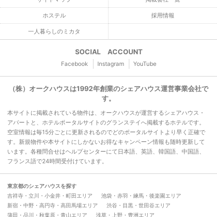
ホステル
採用情報
一人暮らしのミカタ
SOCIAL ACCOUNT
Facebook
Instagram
YouTube
（株）オークハウスは1992年創業のシェアハウス運営事業会社で
す。
本サイトに掲載されている物件は、オークハウスが運営するシェアハウス・
アパートと、ホテルポータルサイトのグランステイへ掲載するホテルです。
空室情報は毎15分ごとに更新されるのでどのポータルサイトより早く正確で
す。新規物件や本サイトにしかないお得なキャンペーン情報も随時更新して
います。各種問合せはヘルプセンターにて日本語、英語、韓国語、中国語、
フランス語で24時間受付けています。
東京都のシェアハウスを探す
吉祥寺・立川・小金井・町田エリア
池袋・赤羽・練馬・後楽園エリア
新宿・中野・高円寺・高田馬場エリア
渋谷・目黒・世田谷エリア
蒲田・品川・秋葉原・青山エリア
浅草・上野・豊洲エリア