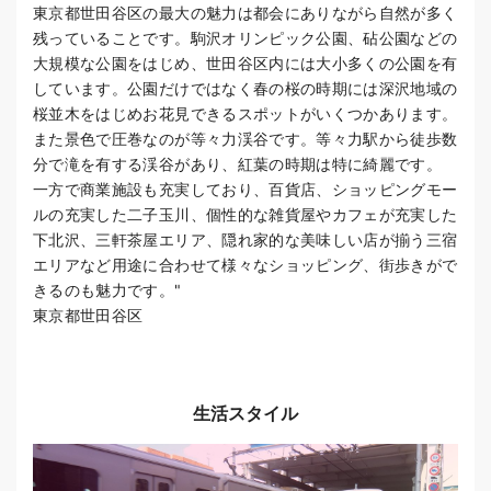
東京都世田谷区の最大の魅力は都会にありながら自然が多く
残っていることです。駒沢オリンピック公園、砧公園などの
大規模な公園をはじめ、世田谷区内には大小多くの公園を有
しています。公園だけではなく春の桜の時期には深沢地域の
桜並木をはじめお花見できるスポットがいくつかあります。
また景色で圧巻なのが等々力渓谷です。等々力駅から徒歩数
分で滝を有する渓谷があり、紅葉の時期は特に綺麗です。
一方で商業施設も充実しており、百貨店、ショッピングモー
ルの充実した二子玉川、個性的な雑貨屋やカフェが充実した
下北沢、三軒茶屋エリア、隠れ家的な美味しい店が揃う三宿
エリアなど用途に合わせて様々なショッピング、街歩きがで
きるのも魅力です。"
東京都世田谷区
生活スタイル