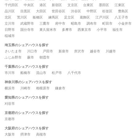
千代田区
中央区
港区
新宿区
文京区
台東区
墨田区
江東区
品川区
目黒区
大田区
世田谷区
渋谷区
中野区
杉並区
豊島区
北区
荒川区
板橋区
練馬区
足立区
葛飾区
江戸川区
八王子市
立川市
武蔵野市
三鷹市
府中市
昭島市
調布市
町田市
小金井市
日野市
国分寺市
東久留米市
多摩市
西東京市
小平市
福生市
稲城市
埼玉県のシェアハウスを探す
さいたま市
川口市
戸田市
新座市
所沢市
越谷市
川越市
ふじみ野市
蕨市
朝霞市
千葉県のシェアハウスを探す
市川市
船橋市
流山市
松戸市
八千代市
神奈川県のシェアハウスを探す
横浜市
川崎市
相模原市
鎌倉市
愛知県のシェアハウスを探す
刈谷市
京都府のシェアハウスを探す
京都市
大阪府のシェアハウスを探す
大阪市
摂津市
高槻市