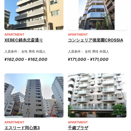
APARTMENT
APARTMENT
XEBEC錦糸北斎通り
コンシェリア後楽園CROSSIA
入居条件： 女性 男性 外国人
入居条件： 女性 男性 外国人
¥162,000 - ¥162,000
¥171,000 - ¥171,000
APARTMENT
APARTMENT
エスリード同心第3
千歳プラザ