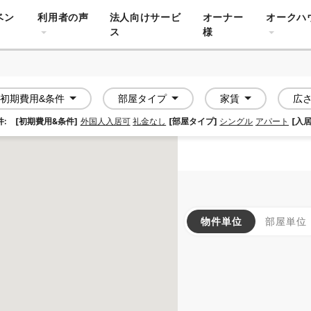
ベン
利用者の声
法人向けサービ
オーナー
オークハ
ス
様
初期費用&条件
部屋タイプ
家賃
広
:
[初期費用&条件]
外国人入居可
礼金なし
[部屋タイプ]
シングル
アパート
[入居
物件単位
部屋単位
APARTMENT