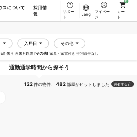
ウスについて
採用情
サポー
マイペー
カー
報
Lang
ト
ジ
ト
さ
入居日
その他
日]
来月
再来月以降
[その他]
家具・家電付き
性別条件なし
通勤通学時間から探そう
122
482
件の物件、
部屋がヒットしました
共有する
APARTMENT