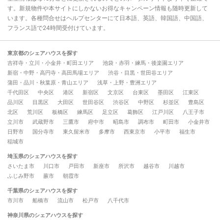
す。新規物件や本サイトにしかないお得なキャンペーン情報も随時更新して
います。各種問合せはヘルプセンターにて日本語、英語、韓国語、中国語、
フランス語で24時間受付けています。
東京都のシェアハウスを探す
吉祥寺・立川・小金井・町田エリア
池袋・赤羽・練馬・後楽園エリア
新宿・中野・高円寺・高田馬場エリア
渋谷・目黒・世田谷エリア
蒲田・品川・秋葉原・青山エリア
浅草・上野・豊洲エリア
千代田区
中央区
港区
新宿区
文京区
台東区
墨田区
江東区
品川区
目黒区
大田区
世田谷区
渋谷区
中野区
杉並区
豊島区
北区
荒川区
板橋区
練馬区
足立区
葛飾区
江戸川区
八王子市
立川市
武蔵野市
三鷹市
府中市
昭島市
調布市
町田市
小金井市
日野市
国分寺市
東久留米市
多摩市
西東京市
小平市
福生市
稲城市
埼玉県のシェアハウスを探す
さいたま市
川口市
戸田市
新座市
所沢市
越谷市
川越市
ふじみ野市
蕨市
朝霞市
千葉県のシェアハウスを探す
市川市
船橋市
流山市
松戸市
八千代市
神奈川県のシェアハウスを探す