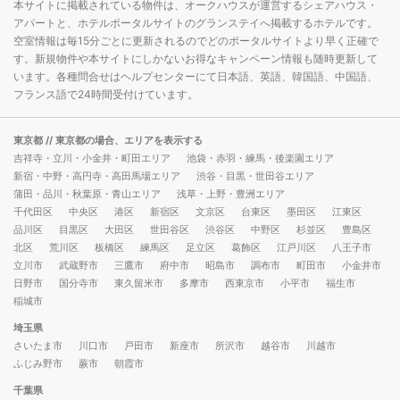
本サイトに掲載されている物件は、オークハウスが運営するシェアハウス・
アパートと、ホテルポータルサイトのグランステイへ掲載するホテルです。
空室情報は毎15分ごとに更新されるのでどのポータルサイトより早く正確で
す。新規物件や本サイトにしかないお得なキャンペーン情報も随時更新して
います。各種問合せはヘルプセンターにて日本語、英語、韓国語、中国語、
フランス語で24時間受付けています。
東京都
// 東京都の場合、エリアを表示する
吉祥寺・立川・小金井・町田エリア
池袋・赤羽・練馬・後楽園エリア
新宿・中野・高円寺・高田馬場エリア
渋谷・目黒・世田谷エリア
蒲田・品川・秋葉原・青山エリア
浅草・上野・豊洲エリア
千代田区
中央区
港区
新宿区
文京区
台東区
墨田区
江東区
品川区
目黒区
大田区
世田谷区
渋谷区
中野区
杉並区
豊島区
北区
荒川区
板橋区
練馬区
足立区
葛飾区
江戸川区
八王子市
立川市
武蔵野市
三鷹市
府中市
昭島市
調布市
町田市
小金井市
日野市
国分寺市
東久留米市
多摩市
西東京市
小平市
福生市
稲城市
埼玉県
さいたま市
川口市
戸田市
新座市
所沢市
越谷市
川越市
ふじみ野市
蕨市
朝霞市
千葉県