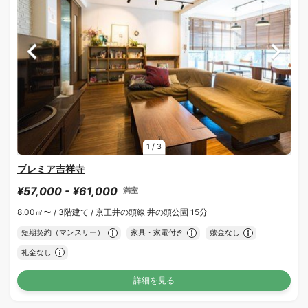
1
/
3
プレミア吉祥寺
¥57,000 - ¥61,000
満室
8.00㎡〜 /
3階建て /
京王井の頭線 井の頭公園 15分
短期契約（マンスリー）
家具・家電付き
敷金なし
礼金なし
詳細を見る