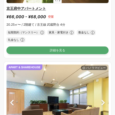
1
/
3
京王府中アパートメント
¥66,000 - ¥68,000
空室
20.25㎡〜 /
2階建て /
京王線 武蔵野台 4分
短期契約（マンスリー）
家具・家電付き
敷金なし
礼金なし
詳細を見る
APART & SHAREHOUSE