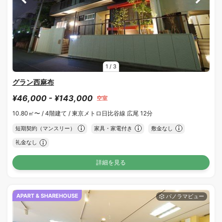
1
/
3
グラン西麻布
¥46,000 - ¥143,000
空室
10.80㎡〜 /
4階建て /
東京メトロ日比谷線 広尾 12分
短期契約（マンスリー）
家具・家電付き
敷金なし
礼金なし
詳細を見る
APART & SHAREHOUSE