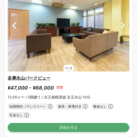
1
/
3
多摩永山パークビュー
¥47,000 - ¥68,000
空室
12.00㎡〜 /
5階建て /
京王相模原線 京王永山 10分
短期契約（マンスリー）
家具・家電付き
敷金なし
礼金なし
詳細を見る