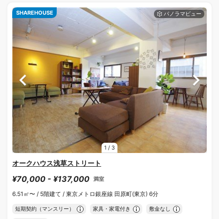
SHAREHOUSE
1
/
3
オークハウス浅草ストリート
¥70,000 - ¥137,000
満室
6.51㎡〜 /
5階建て /
東京メトロ銀座線 田原町(東京) 6分
短期契約（マンスリー）
家具・家電付き
敷金なし