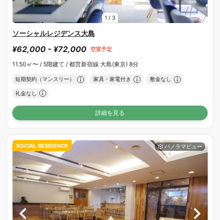
1
/
3
ソーシャルレジデンス大島
¥62,000 - ¥72,000
空室予定
11.50㎡〜 /
5階建て /
都営新宿線 大島(東京) 8分
短期契約（マンスリー）
家具・家電付き
敷金なし
礼金なし
詳細を見る
SOCIAL RESIDENCE