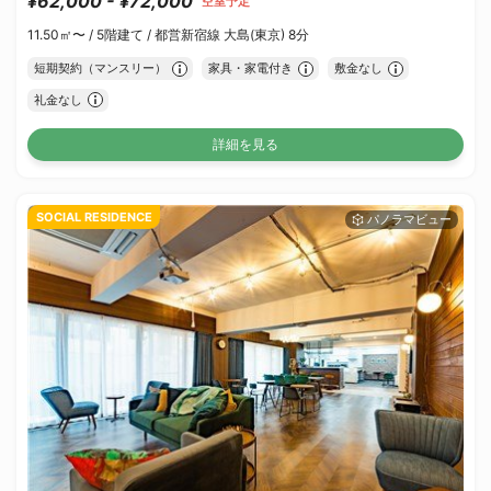
¥62,000 - ¥72,000
空室予定
11.50㎡〜 /
5階建て /
都営新宿線 大島(東京) 8分
短期契約（マンスリー）
家具・家電付き
敷金なし
礼金なし
詳細を見る
SOCIAL RESIDENCE