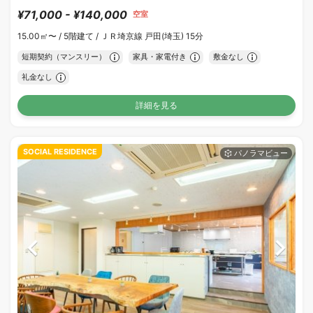
¥71,000 - ¥140,000
空室
15.00㎡〜 /
5階建て /
ＪＲ埼京線 戸田(埼玉) 15分
短期契約（マンスリー）
家具・家電付き
敷金なし
礼金なし
詳細を見る
SOCIAL RESIDENCE