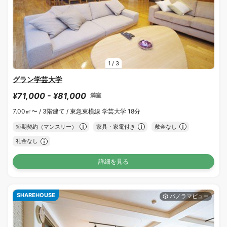
1
/
3
グラン学芸大学
¥71,000 - ¥81,000
満室
7.00㎡〜 /
3階建て /
東急東横線 学芸大学 18分
短期契約（マンスリー）
家具・家電付き
敷金なし
礼金なし
詳細を見る
SHAREHOUSE