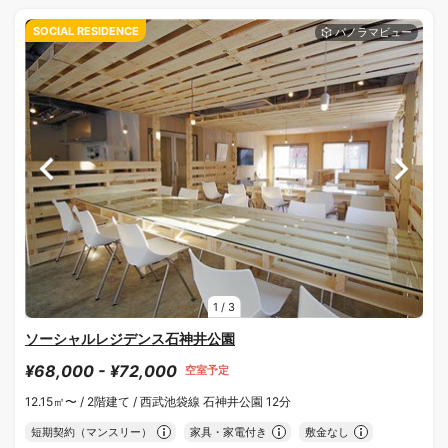
SOCIAL RESIDENCE
1
/
3
ソーシャルレジデンス石神井公園
¥68,000 - ¥72,000
空室予定
12.15㎡〜 /
2階建て /
西武池袋線 石神井公園 12分
短期契約（マンスリー）
家具・家電付き
敷金なし