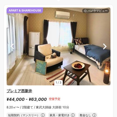
APART & SHAREHOUSE
1
/
3
プレミア西新井
¥44,000 - ¥63,000
空室予定
8.20㎡〜 /
2階建て /
東武大師線 大師前 10分
短期契約（マンスリー）
家具・家電付き
敷金なし