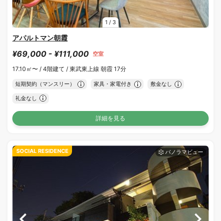
1
/
3
アパルトマン朝霞
¥69,000 - ¥111,000
空室
17.10㎡〜 /
4階建て /
東武東上線 朝霞 17分
短期契約（マンスリー）
家具・家電付き
敷金なし
礼金なし
詳細を見る
SOCIAL RESIDENCE