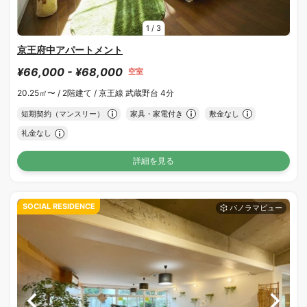
1
/
3
京王府中アパートメント
¥66,000 - ¥68,000
空室
20.25㎡〜 /
2階建て /
京王線 武蔵野台 4分
短期契約（マンスリー）
家具・家電付き
敷金なし
礼金なし
詳細を見る
SOCIAL RESIDENCE