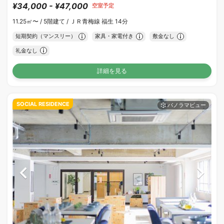
¥34,000 - ¥47,000
空室予定
11.25㎡〜 /
5階建て /
ＪＲ青梅線 福生 14分
短期契約（マンスリー）
家具・家電付き
敷金なし
礼金なし
詳細を見る
SOCIAL RESIDENCE