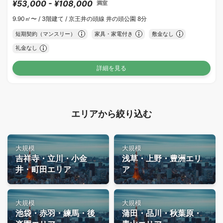
¥53,000 - ¥108,000
満室
9.90㎡〜 /
3階建て /
京王井の頭線 井の頭公園 8分
短期契約（マンスリー）
家具・家電付き
敷金なし
礼金なし
詳細を見る
エリアから絞り込む
大規模
大規模
吉祥寺・立川・小金
浅草・上野・豊洲エリ
井・町田エリア
ア
大規模
大規模
池袋・赤羽・練馬・後
蒲田・品川・秋葉原・