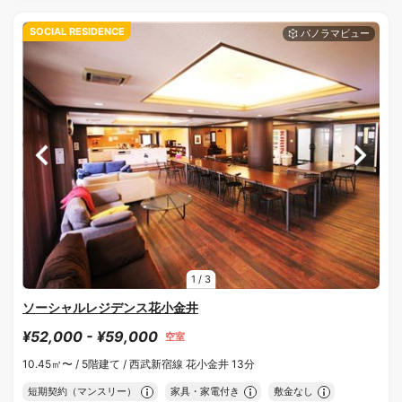
SOCIAL RESIDENCE
1
/
3
ソーシャルレジデンス花小金井
¥52,000 - ¥59,000
空室
10.45㎡〜 /
5階建て /
西武新宿線 花小金井 13分
短期契約（マンスリー）
家具・家電付き
敷金なし