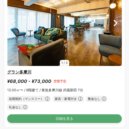
1
/
3
グラン多摩川
¥68,000 - ¥73,000
空室予定
12.00㎡〜 /
6階建て /
東急多摩川線 武蔵新田 7分
短期契約（マンスリー）
家具・家電付き
敷金なし
礼金なし
詳細を見る