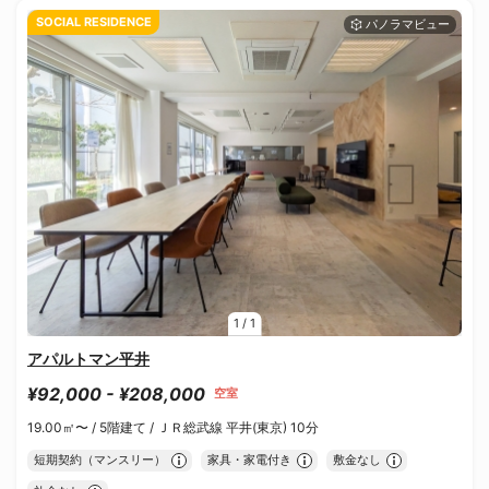
SOCIAL RESIDENCE
1
/
1
アパルトマン平井
¥92,000 - ¥208,000
空室
19.00㎡〜 /
5階建て /
ＪＲ総武線 平井(東京) 10分
短期契約（マンスリー）
家具・家電付き
敷金なし