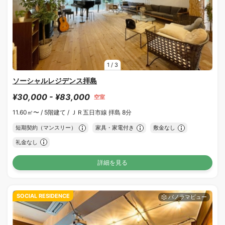
1
/
3
ソーシャルレジデンス拝島
¥30,000 - ¥83,000
空室
11.60㎡〜 /
5階建て /
ＪＲ五日市線 拝島 8分
短期契約（マンスリー）
家具・家電付き
敷金なし
礼金なし
詳細を見る
SOCIAL RESIDENCE