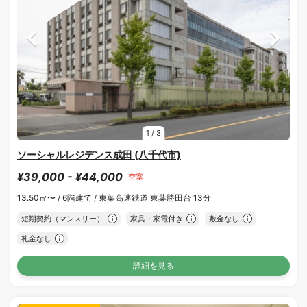
1
/
3
ソーシャルレジデンス成田 (八千代市)
¥39,000 - ¥44,000
空室
13.50㎡〜 /
6階建て /
東葉高速鉄道 東葉勝田台 13分
短期契約（マンスリー）
家具・家電付き
敷金なし
礼金なし
詳細を見る