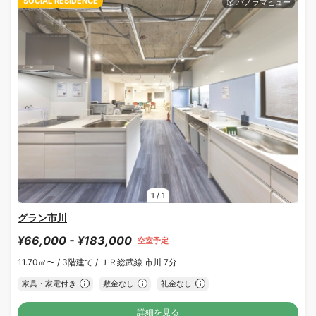
SOCIAL RESIDENCE
1
/
1
グラン市川
¥66,000 - ¥183,000
空室予定
11.70㎡〜 /
3階建て /
ＪＲ総武線 市川 7分
家具・家電付き
敷金なし
礼金なし
詳細を見る