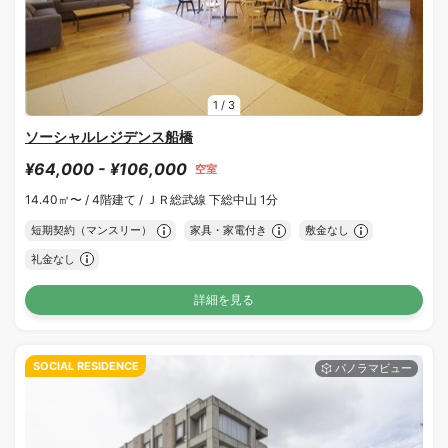
1
/
3
ソーシャルレジデンス船橋
¥64,000 - ¥106,000
空室
14.40㎡〜 /
4階建て /
ＪＲ総武線 下総中山 1分
短期契約（マンスリー）
家具・家電付き
敷金なし
礼金なし
詳細を見る
SOCIAL RESIDENCE