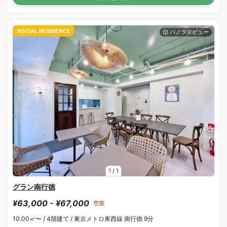
SOCIAL RESIDENCE
1
/
1
グラン南行徳
¥63,000 - ¥67,000
空室
10.00㎡〜 /
4階建て /
東京メトロ東西線 南行徳 9分