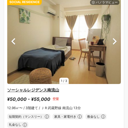
SOCIAL RESIDENCE
1
/
3
ソーシャルレジデンス南流山
¥50,000 - ¥55,000
空室
12.96㎡〜 /
3階建て /
ＪＲ武蔵野線 南流山 13分
短期契約（マンスリー）
家具・家電付き
敷金なし
礼金なし