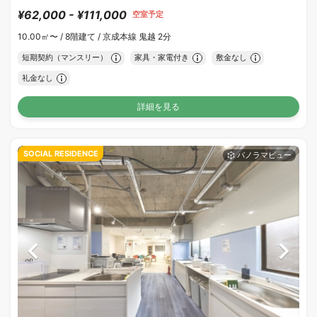
¥62,000 - ¥111,000
空室予定
10.00㎡〜 /
8階建て /
京成本線 鬼越 2分
短期契約（マンスリー）
家具・家電付き
敷金なし
礼金なし
詳細を見る
SOCIAL RESIDENCE