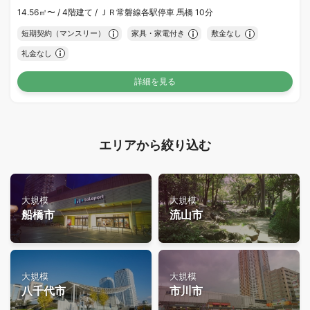
14.56㎡〜 /
4階建て /
ＪＲ常磐線各駅停車 馬橋 10分
短期契約（マンスリー）
家具・家電付き
敷金なし
礼金なし
詳細を見る
エリアから絞り込む
大規模
大規模
船橋市
流山市
大規模
大規模
八千代市
市川市