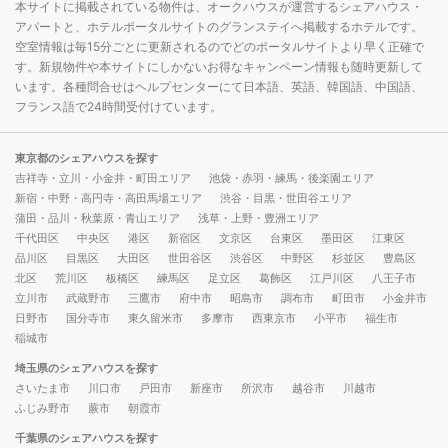
本サイトに掲載されている物件は、オークハウスが運営するシェアハウス・
アパートと、ホテルポータルサイトのグランステイへ掲載するホテルです。
空室情報は毎15分ごとに更新されるのでどのポータルサイトより早く正確で
す。新規物件や本サイトにしかないお得なキャンペーン情報も随時更新して
います。各種問合せはヘルプセンターにて日本語、英語、韓国語、中国語、
フランス語で24時間受付けています。
東京都のシェアハウスを探す
吉祥寺・立川・小金井・町田エリア
池袋・赤羽・練馬・後楽園エリア
新宿・中野・高円寺・高田馬場エリア
渋谷・目黒・世田谷エリア
蒲田・品川・秋葉原・青山エリア
浅草・上野・豊洲エリア
千代田区
中央区
港区
新宿区
文京区
台東区
墨田区
江東区
品川区
目黒区
大田区
世田谷区
渋谷区
中野区
杉並区
豊島区
北区
荒川区
板橋区
練馬区
足立区
葛飾区
江戸川区
八王子市
立川市
武蔵野市
三鷹市
府中市
昭島市
調布市
町田市
小金井市
日野市
国分寺市
東久留米市
多摩市
西東京市
小平市
福生市
稲城市
埼玉県のシェアハウスを探す
さいたま市
川口市
戸田市
新座市
所沢市
越谷市
川越市
ふじみ野市
蕨市
朝霞市
千葉県のシェアハウスを探す