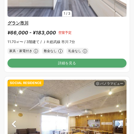
1
/
3
グラン市川
¥66,000 - ¥183,000
空室予定
11.70㎡〜 /
3階建て /
ＪＲ総武線 市川 7分
家具・家電付き
敷金なし
礼金なし
詳細を見る
SOCIAL RESIDENCE