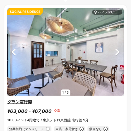
SOCIAL RESIDENCE
1
/
3
グラン南行徳
¥63,000 - ¥67,000
空室
10.00㎡〜 /
4階建て /
東京メトロ東西線 南行徳 9分
短期契約（マンスリー）
家具・家電付き
敷金なし