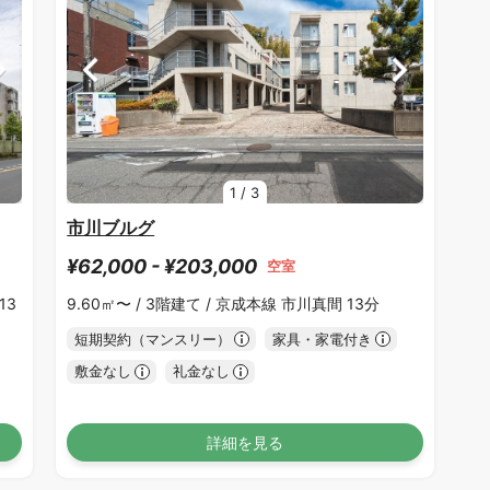
1
/
3
市川ブルグ
¥62,000 - ¥203,000
空室
13
9.60㎡〜 /
3階建て /
京成本線 市川真間 13分
短期契約（マンスリー）
家具・家電付き
敷金なし
礼金なし
詳細を見る