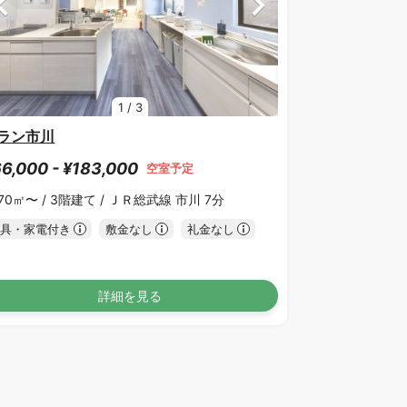
1
/
3
ラン市川
6,000 - ¥183,000
空室予定
.70㎡〜 /
3階建て /
ＪＲ総武線 市川 7分
具・家電付き
敷金なし
礼金なし
詳細を見る