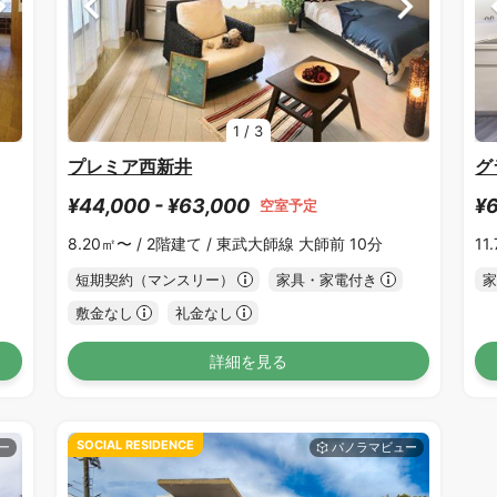
1
/
3
プレミア西新井
グ
¥44,000 - ¥63,000
¥6
空室予定
8.20㎡〜 /
2階建て /
東武大師線 大師前 10分
11
短期契約（マンスリー）
家具・家電付き
家
敷金なし
礼金なし
詳細を見る
SOCIAL RESIDENCE