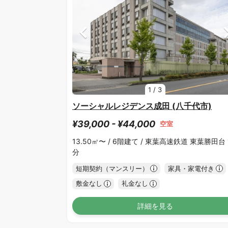
1
/
3
ソーシャルレジデンス成田 (八千代市)
¥39,000 - ¥44,000
空室
13.50㎡〜 /
6階建て /
東葉高速鉄道 東葉勝田台 
分
短期契約（マンスリー）
家具・家電付き
敷金なし
礼金なし
詳細を見る