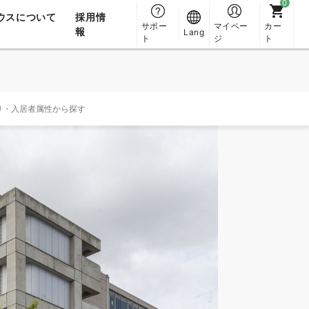
ウスについて
採用情
サポー
マイペー
カー
報
Lang
ト
ジ
ト
り・入居者属性から探す