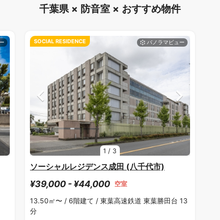
千葉県 × 防音室 × おすすめ物件
SOCIAL RESIDENCE
1
/
3
ソーシャルレジデンス成田 (八千代市)
¥39,000 - ¥44,000
空室
13.50㎡〜 /
6階建て /
東葉高速鉄道 東葉勝田台 13
分