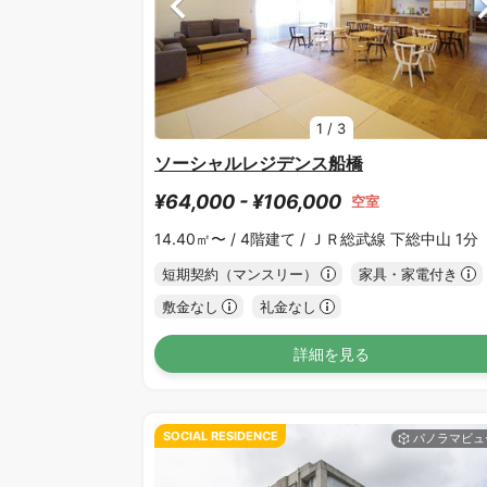
1
/
3
ソーシャルレジデンス船橋
¥64,000 - ¥106,000
空室
14.40㎡〜 /
4階建て /
ＪＲ総武線 下総中山 1分
短期契約（マンスリー）
家具・家電付き
敷金なし
礼金なし
詳細を見る
SOCIAL RESIDENCE