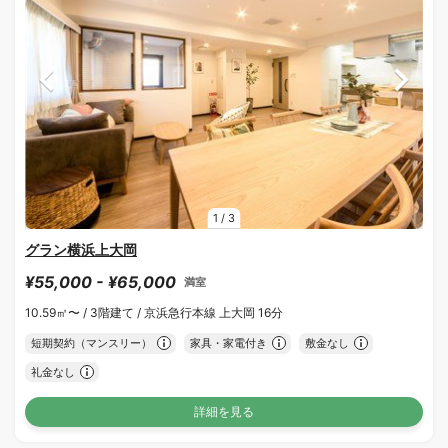
1
/
3
グラン横浜上大岡
¥55,000 - ¥65,000
満室
10.59㎡〜 /
3階建て /
京浜急行本線 上大岡 16分
短期契約（マンスリー）
家具・家電付き
敷金なし
礼金なし
詳細を見る