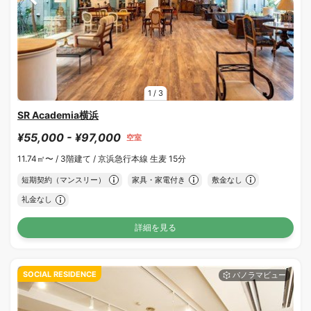
1
/
3
SR Academia横浜
¥55,000 - ¥97,000
空室
11.74㎡〜 /
3階建て /
京浜急行本線 生麦 15分
短期契約（マンスリー）
家具・家電付き
敷金なし
礼金なし
詳細を見る
SOCIAL RESIDENCE