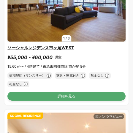
1
/
3
ソーシャルレジデンス市ヶ尾WEST
¥55,000 - ¥60,000
満室
15.60㎡〜 /
4階建て /
東急田園都市線 市が尾 8分
短期契約（マンスリー）
家具・家電付き
敷金なし
礼金なし
詳細を見る
SOCIAL RESIDENCE