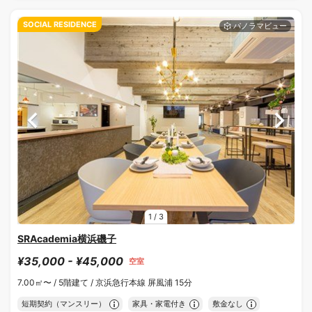
SOCIAL RESIDENCE
1
/
3
SRAcademia横浜磯子
¥35,000 - ¥45,000
空室
7.00㎡〜 /
5階建て /
京浜急行本線 屏風浦 15分
短期契約（マンスリー）
家具・家電付き
敷金なし