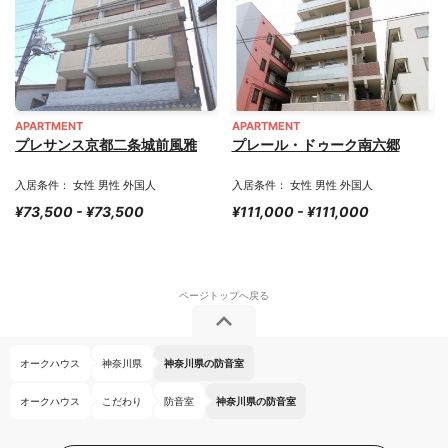
APARTMENT
APARTMENT
プレサンス京都二条城前風雅
プレール・ドゥーク南六郷
入居条件： 女性 男性 外国人
入居条件： 女性 男性 外国人
¥73,500 - ¥73,500
¥111,000 - ¥111,000
オークハウス
神奈川県
神奈川県の防音室
オークハウス
こだわり
防音室
神奈川県の防音室