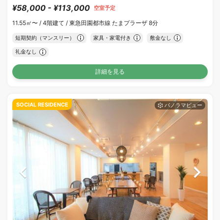
¥58,000 - ¥113,000
空室予定
11.55㎡〜 /
4階建て /
東急田園都市線 たまプラーザ 8分
短期契約（マンスリー）
家具・家電付き
敷金なし
礼金なし
詳細を見る
SOCIAL RESIDENCE