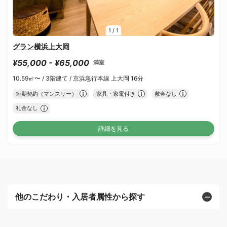
1
/
1
グラン横浜上大岡
¥55,000 - ¥65,000
満室
10.59㎡〜 /
3階建て /
京浜急行本線 上大岡 16分
短期契約（マンスリー）
家具・家電付き
敷金なし
礼金なし
詳細を見る
他のこだわり・入居者属性から探す