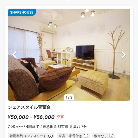
SHAREHOUSE
1
/
3
シェアスタイル青葉台
¥50,000 - ¥56,000
空室
7.00㎡〜 /
4階建て /
東急田園都市線 青葉台 7分
短期契約（マンスリー）
家具・家電付き
敷金なし