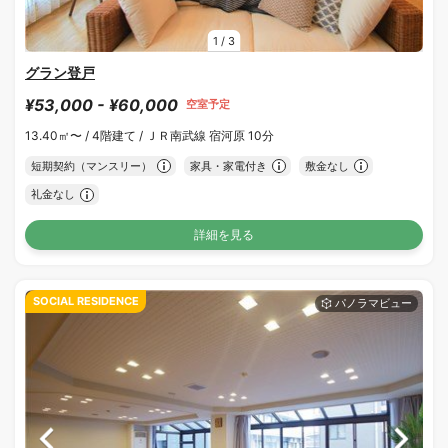
1
/
3
グラン登戸
¥53,000 - ¥60,000
空室予定
13.40㎡〜 /
4階建て /
ＪＲ南武線 宿河原 10分
短期契約（マンスリー）
家具・家電付き
敷金なし
礼金なし
詳細を見る
SOCIAL RESIDENCE