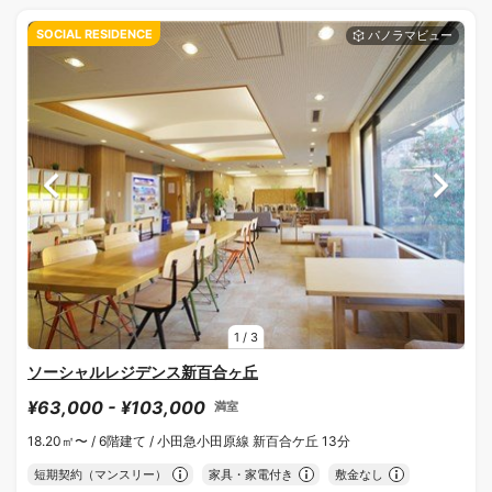
SOCIAL RESIDENCE
1
/
3
ソーシャルレジデンス新百合ヶ丘
¥63,000 - ¥103,000
満室
18.20㎡〜 /
6階建て /
小田急小田原線 新百合ケ丘 13分
短期契約（マンスリー）
家具・家電付き
敷金なし