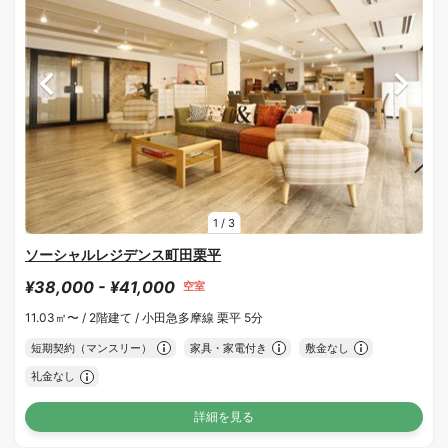
1
/
3
ソーシャルレジデンス町田栗平
¥38,000 - ¥41,000
空室
11.03㎡〜 /
2階建て /
小田急多摩線 栗平 5分
短期契約（マンスリー）
家具・家電付き
敷金なし
礼金なし
詳細を見る