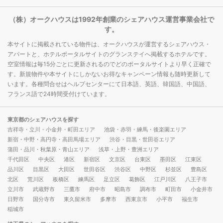
（株）オークハウスは1992年創業のシェアハウス運営事業会社で
す。
本サイトに掲載されている物件は、オークハウスが運営するシェアハウス・
アパートと、ホテルポータルサイトのグランステイへ掲載するホテルです。
空室情報は毎15分ごとに更新されるのでどのポータルサイトより早く正確で
す。新規物件や本サイトにしかないお得なキャンペーン情報も随時更新して
います。各種問合せはヘルプセンターにて日本語、英語、韓国語、中国語、
フランス語で24時間受付けています。
東京都のシェアハウスを探す
吉祥寺・立川・小金井・町田エリア
池袋・赤羽・練馬・後楽園エリア
新宿・中野・高円寺・高田馬場エリア
渋谷・目黒・世田谷エリア
蒲田・品川・秋葉原・青山エリア
浅草・上野・豊洲エリア
千代田区
中央区
港区
新宿区
文京区
台東区
墨田区
江東区
品川区
目黒区
大田区
世田谷区
渋谷区
中野区
杉並区
豊島区
北区
荒川区
板橋区
練馬区
足立区
葛飾区
江戸川区
八王子市
立川市
武蔵野市
三鷹市
府中市
昭島市
調布市
町田市
小金井市
日野市
国分寺市
東久留米市
多摩市
西東京市
小平市
福生市
稲城市