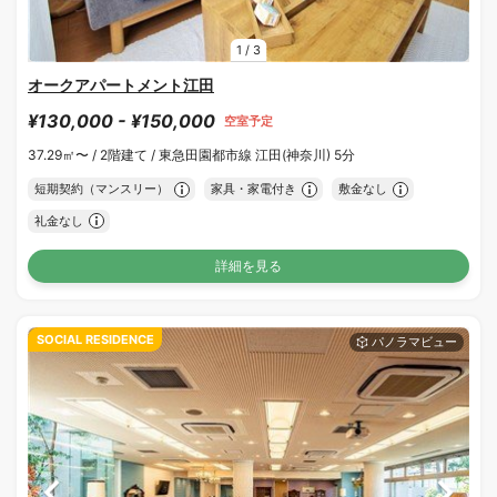
1
/
3
オークアパートメント江田
¥130,000 - ¥150,000
空室予定
37.29㎡〜 /
2階建て /
東急田園都市線 江田(神奈川) 5分
短期契約（マンスリー）
家具・家電付き
敷金なし
礼金なし
詳細を見る
SOCIAL RESIDENCE