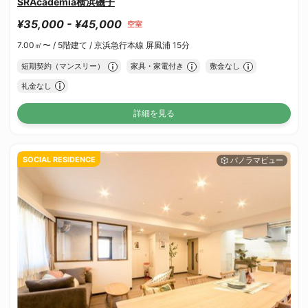
SRAcademia横浜磯子
¥35,000 - ¥45,000
空室
7.00㎡〜 /
5階建て /
京浜急行本線 屏風浦 15分
短期契約（マンスリー）
家具・家電付き
敷金なし
礼金なし
詳細を見る
SOCIAL RESIDENCE