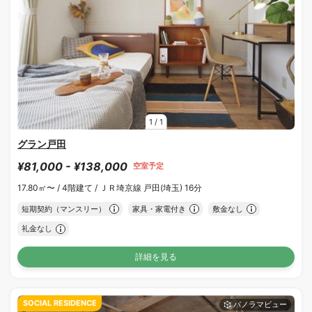
1
/
1
グラン戸田
¥81,000 - ¥138,000
空室予定
17.80㎡〜 /
4階建て /
ＪＲ埼京線 戸田(埼玉) 16分
短期契約（マンスリー）
家具・家電付き
敷金なし
礼金なし
詳細を見る
SOCIAL RESIDENCE