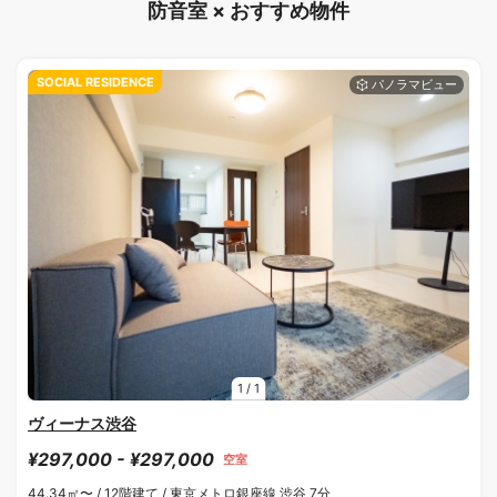
防音室 × おすすめ物件
SOCIAL RESIDENCE
1
/
1
ヴィーナス渋谷
¥297,000 - ¥297,000
空室
44.34㎡〜 /
12階建て /
東京メトロ銀座線 渋谷 7分