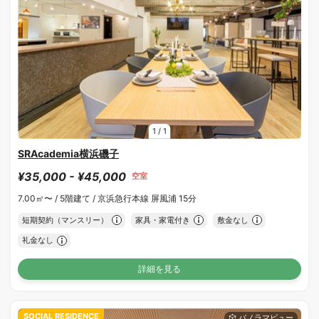
1
/
1
SRAcademia横浜磯子
¥35,000 - ¥45,000
空室
7.00㎡〜 /
5階建て /
京浜急行本線 屏風浦 15分
短期契約（マンスリー）
家具・家電付き
敷金なし
礼金なし
詳細を見る
SOCIAL RESIDENCE