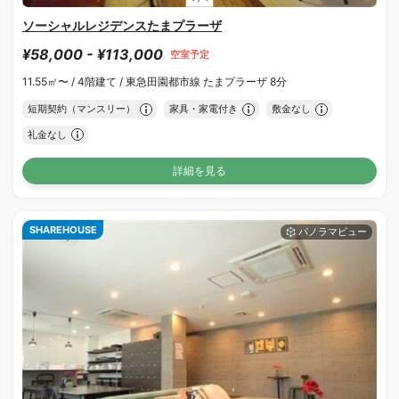
ソーシャルレジデンスたまプラーザ
¥58,000 - ¥113,000
空室予定
11.55㎡〜 /
4階建て /
東急田園都市線 たまプラーザ 8分
短期契約（マンスリー）
家具・家電付き
敷金なし
礼金なし
詳細を見る
SHAREHOUSE