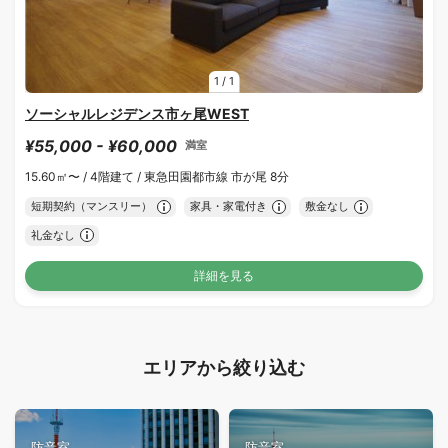
1
/
1
ソーシャルレジデンス市ヶ尾WEST
¥55,000 - ¥60,000
満室
15.60㎡〜 /
4階建て /
東急田園都市線 市が尾 8分
短期契約（マンスリー）
家具・家電付き
敷金なし
礼金なし
詳細を見る
エリアから絞り込む
防音室
防音室