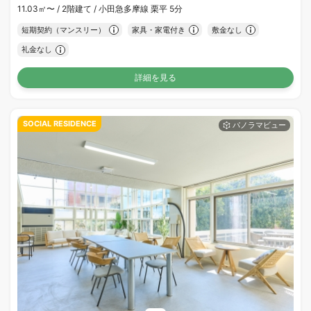
11.03㎡〜 /
2階建て /
小田急多摩線 栗平 5分
短期契約（マンスリー）
家具・家電付き
敷金なし
礼金なし
詳細を見る
SOCIAL RESIDENCE