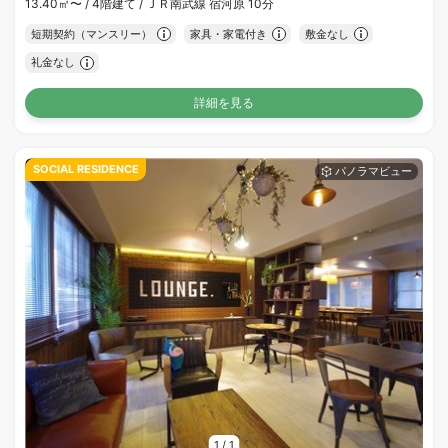
13.40㎡〜 /
4階建て /
ＪＲ南武線 宿河原 10分
短期契約（マンスリー）
家具・家電付き
敷金なし
礼金なし
詳細を見る
SOCIAL RESIDENCE
1
/
1