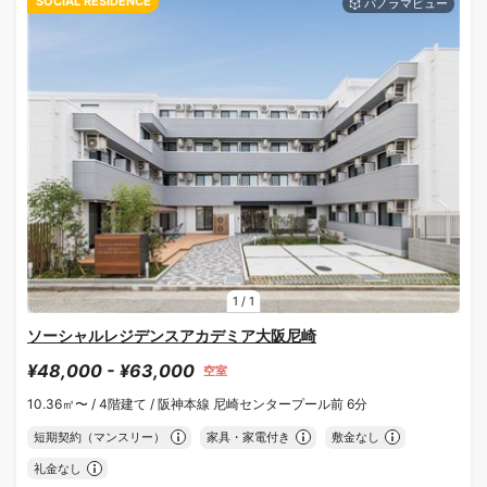
SOCIAL RESIDENCE
1
/
1
ソーシャルレジデンスアカデミア大阪尼崎
¥48,000 - ¥63,000
空室
10.36㎡〜 /
4階建て /
阪神本線 尼崎センタープール前 6分
短期契約（マンスリー）
家具・家電付き
敷金なし
礼金なし