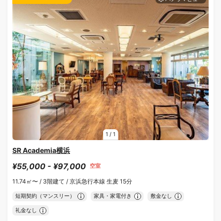
1
/
1
SR Academia横浜
¥55,000 - ¥97,000
空室
11.74㎡〜 /
3階建て /
京浜急行本線 生麦 15分
短期契約（マンスリー）
家具・家電付き
敷金なし
礼金なし