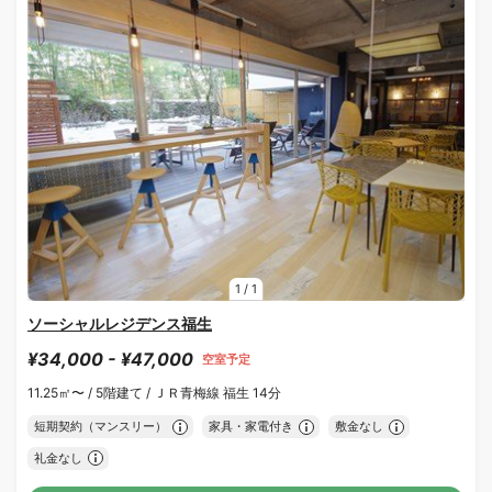
1
/
1
ソーシャルレジデンス福生
¥34,000 - ¥47,000
空室予定
11.25㎡〜 /
5階建て /
ＪＲ青梅線 福生 14分
短期契約（マンスリー）
家具・家電付き
敷金なし
礼金なし