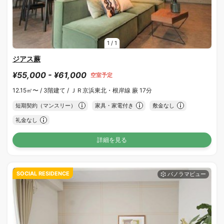
1
/
1
ジアス蕨
¥55,000 - ¥61,000
空室予定
12.15㎡〜 /
3階建て /
ＪＲ京浜東北・根岸線 蕨 17分
短期契約（マンスリー）
家具・家電付き
敷金なし
礼金なし
詳細を見る
SOCIAL RESIDENCE