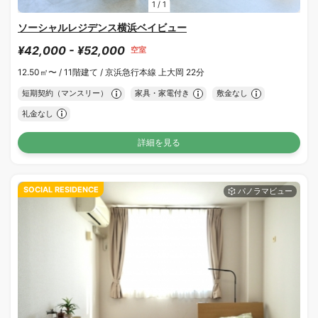
1
/
1
ソーシャルレジデンス横浜ベイビュー
¥42,000 - ¥52,000
空室
12.50㎡〜 /
11階建て /
京浜急行本線 上大岡 22分
短期契約（マンスリー）
家具・家電付き
敷金なし
礼金なし
詳細を見る
SOCIAL RESIDENCE