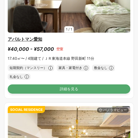
1
/
1
アパルトマン愛知
¥40,000 - ¥57,000
空室
17.40㎡〜 /
4階建て /
ＪＲ東海道本線 野田新町 11分
短期契約（マンスリー）
家具・家電付き
敷金なし
礼金なし
詳細を見る
SOCIAL RESIDENCE