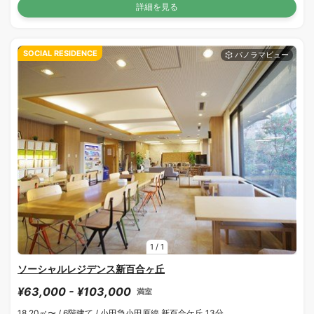
詳細を見る
SOCIAL RESIDENCE
1
/
1
ソーシャルレジデンス新百合ヶ丘
¥63,000 - ¥103,000
満室
18.20㎡〜 /
6階建て /
小田急小田原線 新百合ケ丘 13分