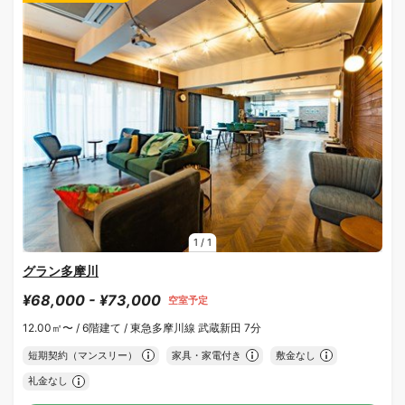
1
/
1
グラン多摩川
¥68,000 - ¥73,000
空室予定
12.00㎡〜 /
6階建て /
東急多摩川線 武蔵新田 7分
短期契約（マンスリー）
家具・家電付き
敷金なし
礼金なし