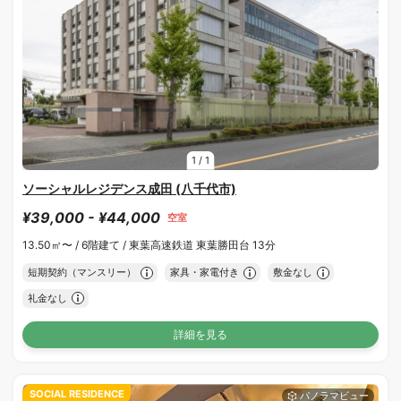
1
/
1
ソーシャルレジデンス成田 (八千代市)
¥39,000 - ¥44,000
空室
13.50㎡〜 /
6階建て /
東葉高速鉄道 東葉勝田台 13分
短期契約（マンスリー）
家具・家電付き
敷金なし
礼金なし
詳細を見る
SOCIAL RESIDENCE