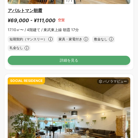
1
/
1
アパルトマン朝霞
¥69,000 - ¥111,000
空室
17.10㎡〜 /
4階建て /
東武東上線 朝霞 17分
短期契約（マンスリー）
家具・家電付き
敷金なし
礼金なし
詳細を見る
SOCIAL RESIDENCE