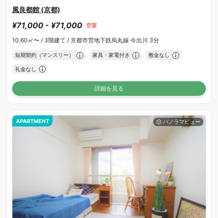
風良都館 (京都)
¥71,000 - ¥71,000
空室
10.60㎡〜 /
3階建て /
京都市営地下鉄烏丸線 今出川 3分
短期契約（マンスリー）
家具・家電付き
敷金なし
礼金なし
詳細を見る
APARTMENT