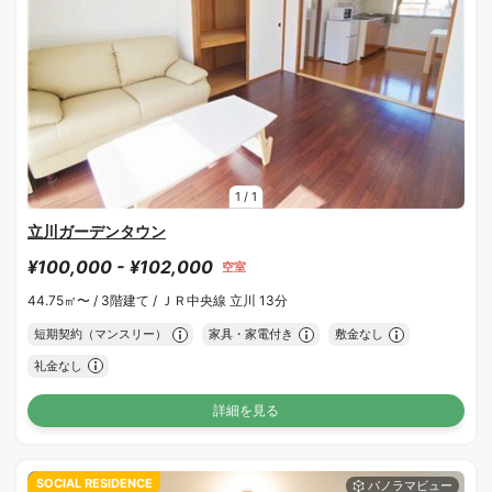
1
/
1
立川ガーデンタウン
¥100,000 - ¥102,000
空室
44.75㎡〜 /
3階建て /
ＪＲ中央線 立川 13分
短期契約（マンスリー）
家具・家電付き
敷金なし
礼金なし
詳細を見る
SOCIAL RESIDENCE