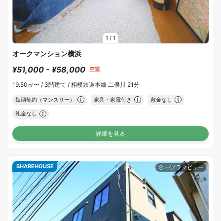
1
/
1
オークマンション横浜
¥51,000 - ¥58,000
空室
19.50㎡〜 /
3階建て /
相模鉄道本線 二俣川 21分
短期契約（マンスリー）
家具・家電付き
敷金なし
礼金なし
詳細を見る
SHAREHOUSE