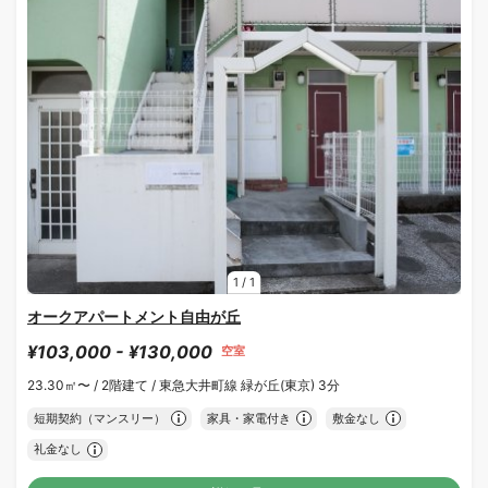
1
/
1
オークアパートメント自由が丘
¥103,000 - ¥130,000
空室
23.30㎡〜 /
2階建て /
東急大井町線 緑が丘(東京) 3分
短期契約（マンスリー）
家具・家電付き
敷金なし
礼金なし