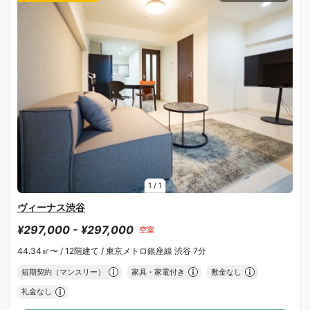
1
/
1
ヴィーナス渋谷
¥297,000 - ¥297,000
空室
44.34㎡〜 /
12階建て /
東京メトロ銀座線 渋谷 7分
短期契約（マンスリー）
家具・家電付き
敷金なし
礼金なし