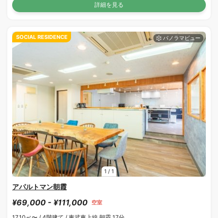
詳細を見る
SOCIAL RESIDENCE
1
/
1
アパルトマン朝霞
¥69,000 - ¥111,000
空室
17.10㎡〜 /
4階建て /
東武東上線 朝霞 17分