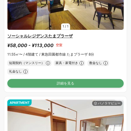
1
/
1
ソーシャルレジデンスたまプラーザ
¥58,000 - ¥113,000
空室
11.55㎡〜 /
4階建て /
東急田園都市線 たまプラーザ 8分
短期契約（マンスリー）
家具・家電付き
敷金なし
礼金なし
詳細を見る
APARTMENT