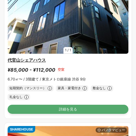
1
/
1
代官山シェアハウス
¥85,000 - ¥112,000
空室
6.70㎡〜 /
3階建て /
東京メトロ銀座線 渋谷 9分
短期契約（マンスリー）
家具・家電付き
敷金なし
礼金なし
詳細を見る
SHAREHOUSE