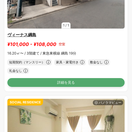
1
/
1
ヴィーナス綱島
¥101,000 - ¥108,000
空室
16.20㎡〜 /
3階建て /
東急東横線 綱島 19分
短期契約（マンスリー）
家具・家電付き
敷金なし
礼金なし
詳細を見る
SOCIAL RESIDENCE