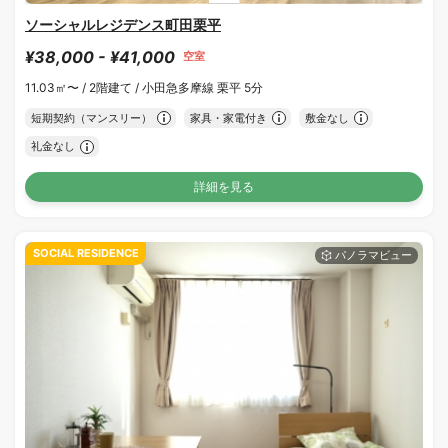
ソーシャルレジデンス町田栗平
¥38,000 - ¥41,000
空室
11.03㎡〜 /
2階建て /
小田急多摩線 栗平 5分
短期契約（マンスリー）
家具・家電付き
敷金なし
礼金なし
詳細を見る
SOCIAL RESIDENCE