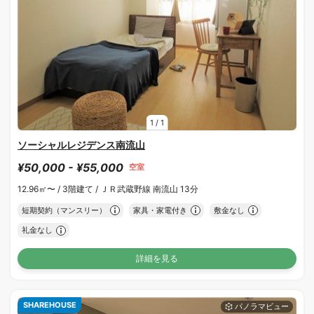
1
/
1
ソーシャルレジデンス南流山
¥50,000 - ¥55,000
空室
12.96㎡〜 /
3階建て /
ＪＲ武蔵野線 南流山 13分
短期契約（マンスリー）
家具・家電付き
敷金なし
礼金なし
詳細を見る
SHAREHOUSE