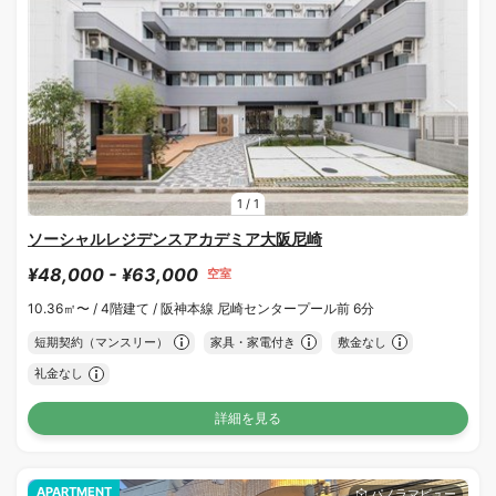
1
/
1
ソーシャルレジデンスアカデミア大阪尼崎
¥48,000 - ¥63,000
空室
10.36㎡〜 /
4階建て /
阪神本線 尼崎センタープール前 6分
短期契約（マンスリー）
家具・家電付き
敷金なし
礼金なし
詳細を見る
APARTMENT