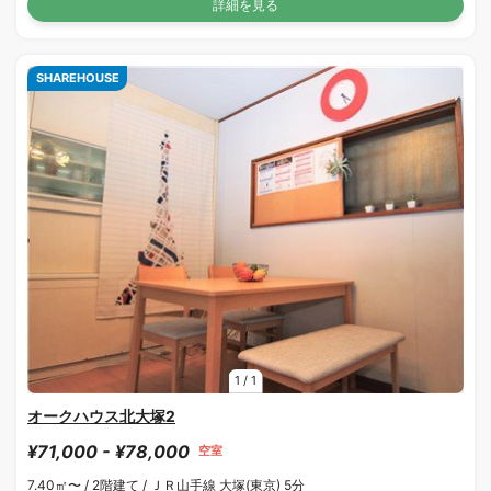
詳細を見る
SHAREHOUSE
1
/
1
オークハウス北大塚2
¥71,000 - ¥78,000
空室
7.40㎡〜 /
2階建て /
ＪＲ山手線 大塚(東京) 5分