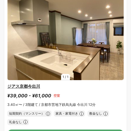
1
/
1
ジアス京都今出川
¥39,000 - ¥61,000
空室
3.40㎡〜 /
3階建て /
京都市営地下鉄烏丸線 今出川 12分
短期契約（マンスリー）
家具・家電付き
敷金なし
礼金なし