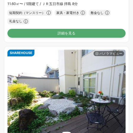
11.60㎡〜 /
5階建て /
ＪＲ五日市線 拝島 8分
短期契約（マンスリー）
家具・家電付き
敷金なし
礼金なし
詳細を見る
SHAREHOUSE