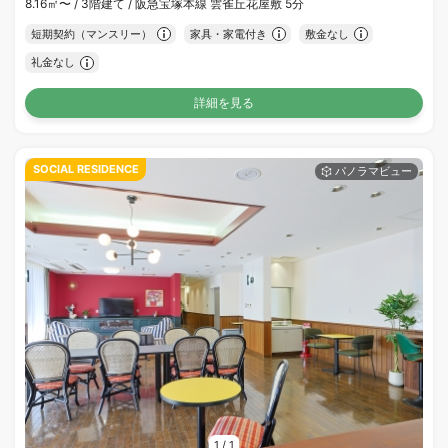
8.16㎡〜 /
3階建て /
阪急宝塚本線 雲雀丘花屋敷 5分
短期契約（マンスリー）
家具・家電付き
敷金なし
礼金なし
詳細を見る
SOCIAL RESIDENCE
1
/
1