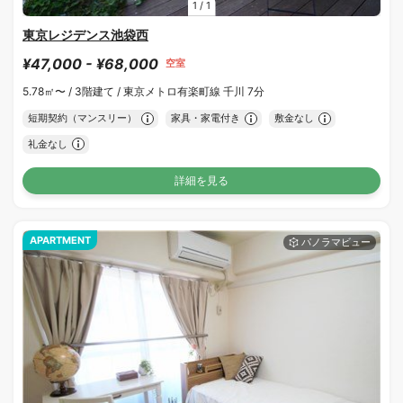
1
/
1
東京レジデンス池袋西
¥47,000 - ¥68,000
空室
5.78㎡〜 /
3階建て /
東京メトロ有楽町線 千川 7分
短期契約（マンスリー）
家具・家電付き
敷金なし
礼金なし
詳細を見る
APARTMENT