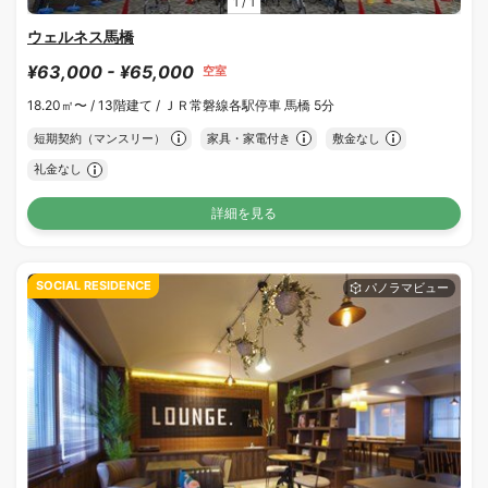
1
/
1
ウェルネス馬橋
¥63,000 - ¥65,000
空室
18.20㎡〜 /
13階建て /
ＪＲ常磐線各駅停車 馬橋 5分
短期契約（マンスリー）
家具・家電付き
敷金なし
礼金なし
詳細を見る
SOCIAL RESIDENCE