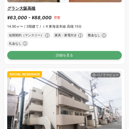
グラン大阪高槻
¥63,000 - ¥88,000
空室
14.90㎡〜 /
3階建て /
ＪＲ東海道本線 高槻 15分
短期契約（マンスリー）
家具・家電付き
敷金なし
礼金なし
詳細を見る
SOCIAL RESIDENCE