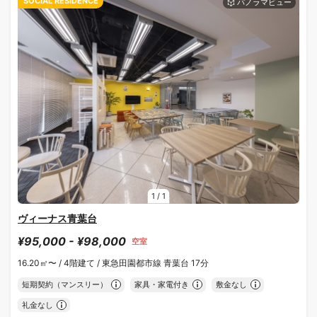
SOCIAL RESIDENCE
1
/
1
ヴィーナス青葉台
¥95,000 - ¥98,000
空室
16.20㎡〜 /
4階建て /
東急田園都市線 青葉台 17分
短期契約（マンスリー）
家具・家電付き
敷金なし
礼金なし