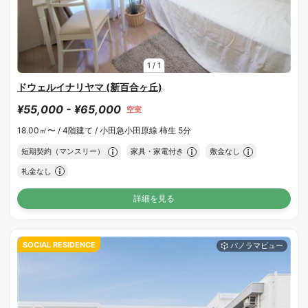
1
/
1
ドウェルイナリヤマ (新百合ヶ丘)
¥55,000 - ¥65,000
空室
18.00㎡〜 /
4階建て /
小田急小田原線 柿生 5分
短期契約（マンスリー）
家具・家電付き
敷金なし
礼金なし
詳細を見る
SOCIAL RESIDENCE