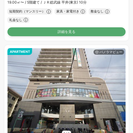
19.00㎡〜 /
5階建て /
ＪＲ総武線 平井(東京) 10分
短期契約（マンスリー）
家具・家電付き
敷金なし
礼金なし
詳細を見る
APARTMENT