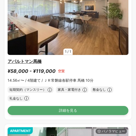
1
/
1
アパルトマン馬橋
¥58,000 - ¥119,000
空室
14.56㎡〜 /
4階建て /
ＪＲ常磐線各駅停車 馬橋 10分
短期契約（マンスリー）
家具・家電付き
敷金なし
礼金なし
詳細を見る
APARTMENT