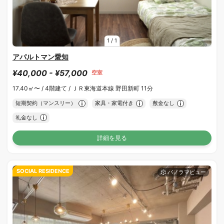
1
/
1
アパルトマン愛知
¥40,000 - ¥57,000
空室
17.40㎡〜 /
4階建て /
ＪＲ東海道本線 野田新町 11分
短期契約（マンスリー）
家具・家電付き
敷金なし
礼金なし
詳細を見る
SOCIAL RESIDENCE