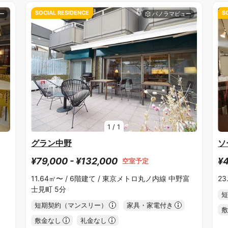
SOCIAL RESIDENCE
S
1
/
1
グラン中野
ソ
¥79,000 - ¥132,000
¥4
空室予定
11.64㎡〜 /
6階建て /
東京メトロ丸ノ内線 中野富
23
士見町 5分
短
短期契約（マンスリー）
家具・家電付き
敷
敷金なし
礼金なし