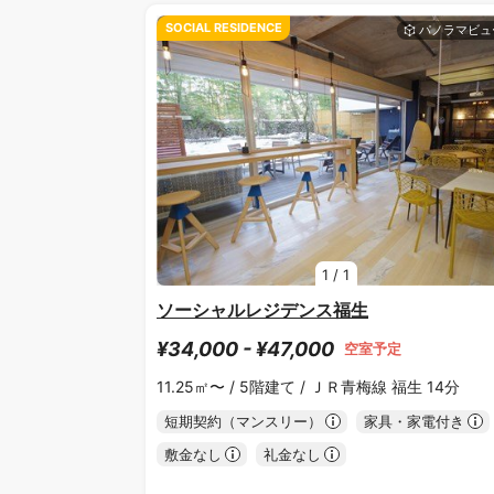
SOCIAL RESIDENCE
1
/
1
ソーシャルレジデンス福生
¥34,000 - ¥47,000
空室予定
11.25㎡〜 /
5階建て /
ＪＲ青梅線 福生 14分
短期契約（マンスリー）
家具・家電付き
敷金なし
礼金なし