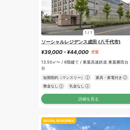
1
/
1
ソーシャルレジデンス成田 (八千代市)
¥39,000 - ¥44,000
空室
13.50㎡〜 /
6階建て /
東葉高速鉄道 東葉勝田台 
分
短期契約（マンスリー）
家具・家電付き
敷金なし
礼金なし
詳細を見る
SOCIAL RESIDENCE