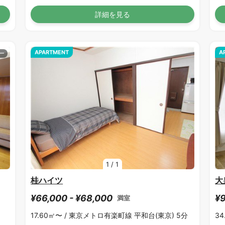
詳細を見る
APARTMENT
A
1
/
1
桂ハイツ
大
¥66,000 - ¥68,000
¥9
満室
17.60㎡〜 /
東京メトロ有楽町線 平和台(東京) 5分
34