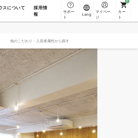
ウスについて
採用情
サポー
マイペー
カー
報
Lang
ト
ジ
ト
他のこだわり・入居者属性から探す