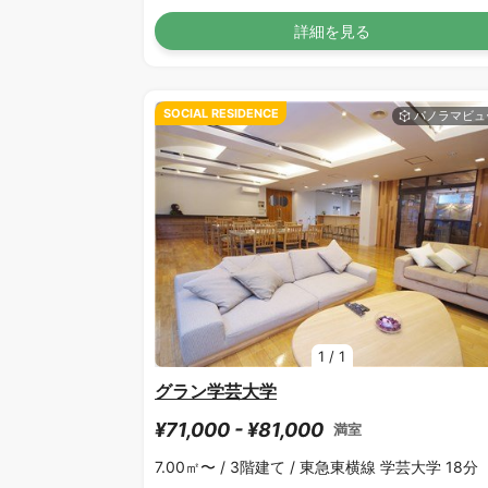
詳細を見る
SOCIAL RESIDENCE
1
/
1
グラン学芸大学
¥71,000 - ¥81,000
満室
7.00㎡〜 /
3階建て /
東急東横線 学芸大学 18分