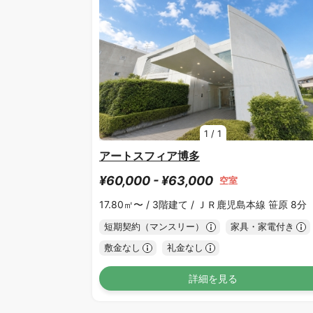
1
/
1
アートスフィア博多
¥60,000 - ¥63,000
空室
17.80㎡〜 /
3階建て /
ＪＲ鹿児島本線 笹原 8分
短期契約（マンスリー）
家具・家電付き
敷金なし
礼金なし
詳細を見る