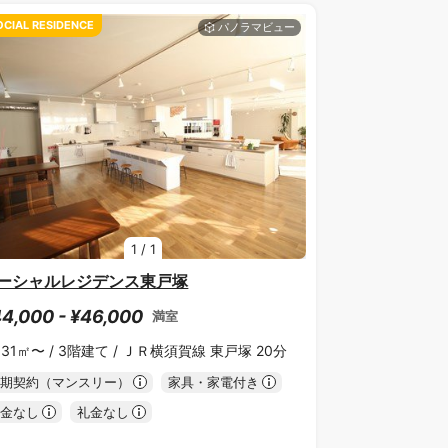
OCIAL RESIDENCE
1
/
1
ーシャルレジデンス東戸塚
4,000 - ¥46,000
満室
.31㎡〜 /
3階建て /
ＪＲ横須賀線 東戸塚 20分
期契約（マンスリー）
家具・家電付き
金なし
礼金なし