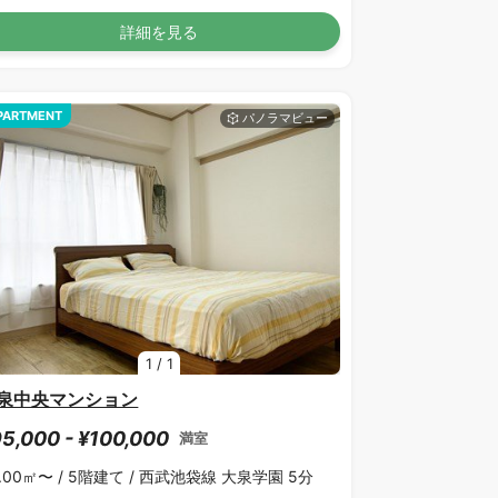
詳細を見る
PARTMENT
1
/
1
泉中央マンション
5,000 - ¥100,000
満室
.00㎡〜 /
5階建て /
西武池袋線 大泉学園 5分