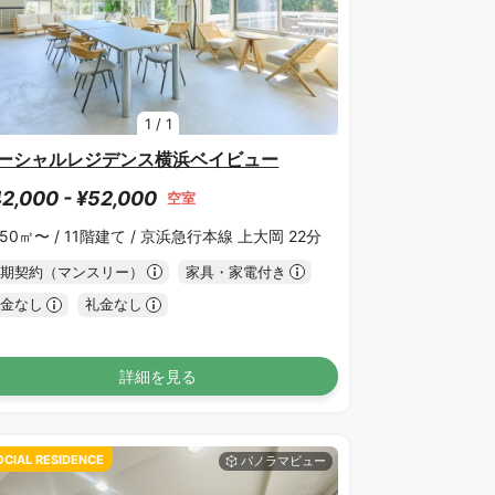
1
/
1
ーシャルレジデンス横浜ベイビュー
2,000 - ¥52,000
空室
.50㎡〜 /
11階建て /
京浜急行本線 上大岡 22分
期契約（マンスリー）
家具・家電付き
金なし
礼金なし
詳細を見る
OCIAL RESIDENCE