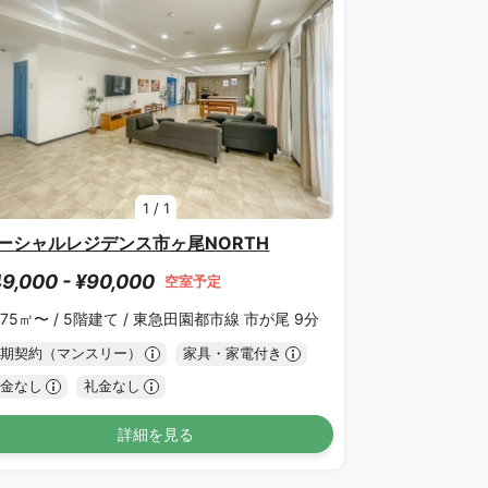
1
/
1
ーシャルレジデンス市ヶ尾NORTH
9,000 - ¥90,000
空室予定
.75㎡〜 /
5階建て /
東急田園都市線 市が尾 9分
期契約（マンスリー）
家具・家電付き
金なし
礼金なし
詳細を見る