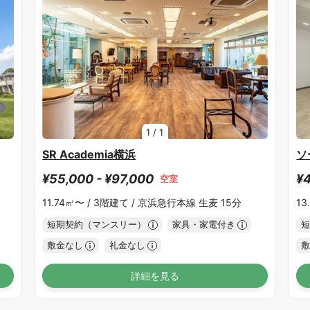
1
/
1
SR Academia横浜
ソ
¥55,000 - ¥97,000
¥4
空室
11.74㎡〜 /
3階建て /
京浜急行本線 生麦 15分
13
短期契約（マンスリー）
家具・家電付き
短
敷金なし
礼金なし
敷
詳細を見る