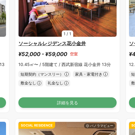
1
/
1
ソーシャルレジデンス花小金井
ソ
¥52,000 - ¥59,000
¥4
空室
13
10.45㎡〜 /
5階建て /
西武新宿線 花小金井 13分
12
短期契約（マンスリー）
家具・家電付き
短
敷金なし
礼金なし
敷
詳細を見る
SOCIAL RESIDENCE
S