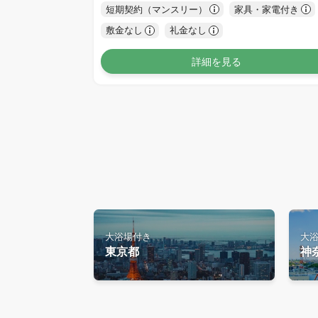
短期契約（マンスリー）
家具・家電付き
敷金なし
礼金なし
詳細を見る
大浴場付き
大
東京都
神