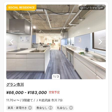
SOCIAL RESIDENCE
1
/
3
グラン市川
¥66,000 - ¥183,000
空室予定
11.70㎡〜 /
3階建て /
ＪＲ総武線 市川 7分
家具・家電付き
敷金なし
礼金なし