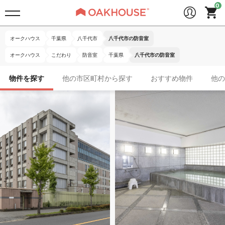
オークハウス
千葉県
八千代市
八千代市の防音室
オークハウス
こだわり
防音室
千葉県
八千代市の防音室
物件を探す
他の市区町村から探す
おすすめ物件
他の