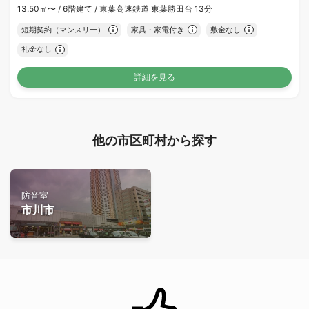
13.50㎡〜 /
6階建て /
東葉高速鉄道 東葉勝田台 13分
短期契約（マンスリー）
家具・家電付き
敷金なし
礼金なし
詳細を見る
他の市区町村から探す
防音室
市川市