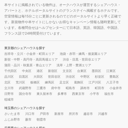
本サイトに掲載されている物件は、オークハウスが運営するシェアハウス・
アパートと、ホテルポータルサイトのグランステイへ掲載するホテルです。
空室情報は毎15分ごとに更新されるのでどのポータルサイトより早く正確で
す。新規物件や本サイトにしかないお得なキャンペーン情報も随時更新して
います。各種問合せはヘルプセンターにて日本語、英語、韓国語、中国語、
フランス語で24時間受付けています。
東京都のシェアハウスを探す
吉祥寺・立川・小金井・町田エリア
池袋・赤羽・練馬・後楽園エリア
新宿・中野・高円寺・高田馬場エリア
渋谷・目黒・世田谷エリア
蒲田・品川・秋葉原・青山エリア
浅草・上野・豊洲エリア
千代田区
中央区
港区
新宿区
文京区
台東区
墨田区
江東区
品川区
目黒区
大田区
世田谷区
渋谷区
中野区
杉並区
豊島区
北区
荒川区
板橋区
練馬区
足立区
葛飾区
江戸川区
八王子市
立川市
武蔵野市
三鷹市
府中市
昭島市
調布市
町田市
小金井市
日野市
国分寺市
東久留米市
多摩市
西東京市
小平市
福生市
稲城市
埼玉県のシェアハウスを探す
さいたま市
川口市
戸田市
新座市
所沢市
越谷市
川越市
ふじみ野市
蕨市
朝霞市