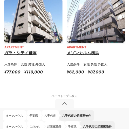
APARTMENT
APARTMENT
ガラ・シティ笹塚
メゾンカルム横浜
入居条件： 女性 男性 外国人
入居条件： 女性 男性 外国人
¥77,000 - ¥119,000
¥62,000 - ¥87,000
オークハウス
千葉県
八千代市
八千代市の起業家物件
オークハウス
こだわり
起業家物件
千葉県
八千代市の起業家物件