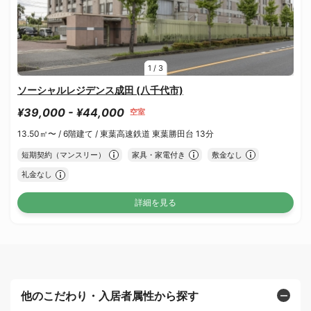
1
/
3
ソーシャルレジデンス成田 (八千代市)
¥39,000 - ¥44,000
空室
13.50㎡〜 /
6階建て /
東葉高速鉄道 東葉勝田台 13分
短期契約（マンスリー）
家具・家電付き
敷金なし
礼金なし
詳細を見る
他のこだわり・入居者属性から探す