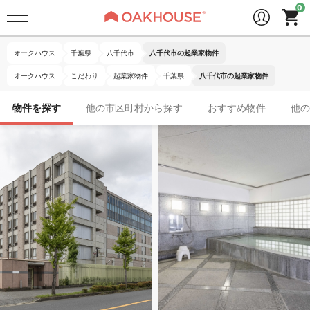
オークハウス
千葉県
八千代市
八千代市の起業家物件
オークハウス
こだわり
起業家物件
千葉県
八千代市の起業家物件
物件を探す
他の市区町村から探す
おすすめ物件
他の