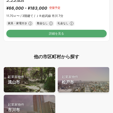
¥66,000 - ¥183,000
空室予定
11.70㎡〜 /
3階建て /
ＪＲ総武線 市川 7分
家具・家電付き
敷金なし
礼金なし
詳細を見る
他の市区町村から探す
起業家物件
起業家物件
流山市
松戸市
起業家物件
市川市