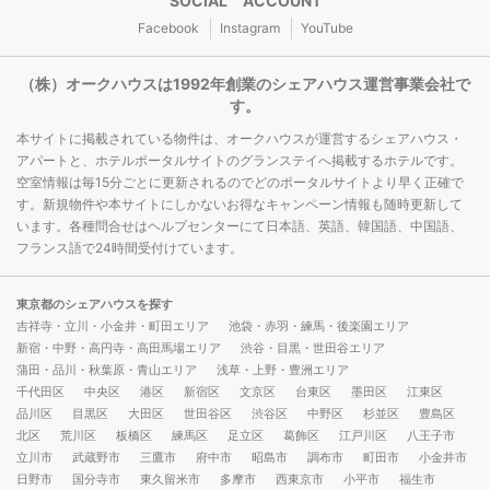
SOCIAL ACCOUNT
Facebook
Instagram
YouTube
（株）オークハウスは1992年創業のシェアハウス運営事業会社で
す。
本サイトに掲載されている物件は、オークハウスが運営するシェアハウス・
アパートと、ホテルポータルサイトのグランステイへ掲載するホテルです。
空室情報は毎15分ごとに更新されるのでどのポータルサイトより早く正確で
す。新規物件や本サイトにしかないお得なキャンペーン情報も随時更新して
います。各種問合せはヘルプセンターにて日本語、英語、韓国語、中国語、
フランス語で24時間受付けています。
東京都のシェアハウスを探す
吉祥寺・立川・小金井・町田エリア
池袋・赤羽・練馬・後楽園エリア
新宿・中野・高円寺・高田馬場エリア
渋谷・目黒・世田谷エリア
蒲田・品川・秋葉原・青山エリア
浅草・上野・豊洲エリア
千代田区
中央区
港区
新宿区
文京区
台東区
墨田区
江東区
品川区
目黒区
大田区
世田谷区
渋谷区
中野区
杉並区
豊島区
北区
荒川区
板橋区
練馬区
足立区
葛飾区
江戸川区
八王子市
立川市
武蔵野市
三鷹市
府中市
昭島市
調布市
町田市
小金井市
日野市
国分寺市
東久留米市
多摩市
西東京市
小平市
福生市