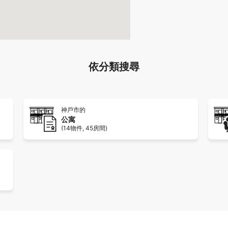
依分類搜尋
神戶市的
公寓
(14物件, 45房間)