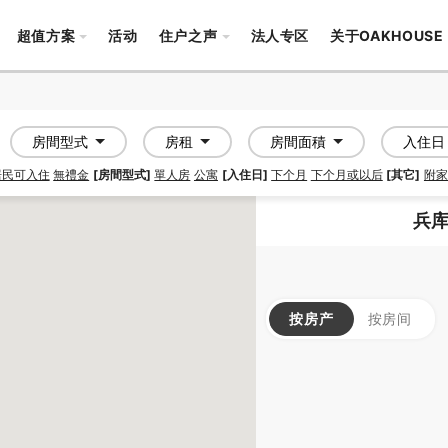
超值方案
活动
住户之声
法人专区
关于OAKHOUSE
房間型式
房租
房間面積
入住日
居民可入住
無禮金
[房間型式]
單人房
公寓
[入住日]
下个月
下个月或以后
[其它]
附家
兵库
按房产
按房间
APARTMENT