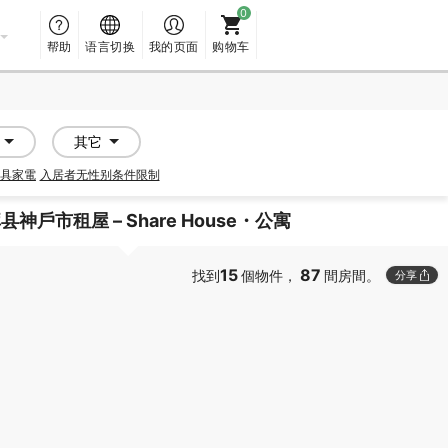
帮助
语言切换
我的页面
购物车
其它
具家電
入居者无性别条件限制
县神戶市租屋 – Share House・公寓
15
87
找到
個物件，
間房間。
分享
PROMOTED
PROMOTED
SOCIAL RESIDENCE