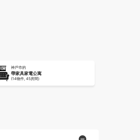
1
2
神戶市的
帶家具家電公寓
(14物件, 45房間)