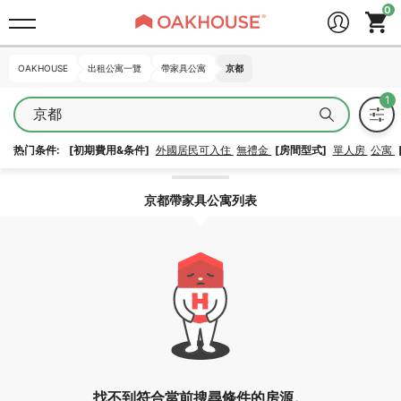
OAKHOUSE
OAKHOUSE
出租公寓一覽
出租公寓一覽
帶家具公寓
帶家具公寓
京都
京都
京都
热门条件:
[初期費用&条件]
外國居民可入住
無禮金
[房間型式]
單人房
公寓
解除區域鎖定
京都帶家具公寓列表
找不到符合當前搜尋條件的房源。