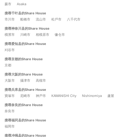
蕨市
Asaka
搜尋千叶县的Share House
市川市
船橋市
流山市
松戶市
八千代市
搜尋神奈川县的Share House
橫濱市
川崎市
相模原市
镰仓市
搜尋爱知县的Share House
刈谷市
搜尋京都的Share House
京都
搜尋大阪的Share House
大阪市
攝津市
高槻市
搜尋兵库县的Share House
寶塚市
尼崎市
神戶市
KAWANISHI City
Nishinomiya
蘆屋
搜尋奈良的Share House
奈良市
搜尋福冈县的Share House
福岡市
搜尋冲绳县的Share House