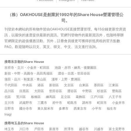
（株）OAKHOUSE是創業於1992年的Share House營運管理公
司。
刊登於本網站的所有物件皆由OAKHOUSE直接營運管理。每15分鐘更新空房資
訊，以最快的速度提供最新的資訊。官網刊登物件的最新資訊外，也隨時舉辦
官網限定的超值優惠活動。另外，註冊會員後更可獲得折抵房租的官方點數
PAO。歡迎隨時以日文、英文、韓文、中文、法文進行洽詢。
搜尋东京都的Share House
吉祥寺・立川・小金井・町田區
池袋・赤羽・練馬・後樂園區
新宿・中野・高圓寺・高田馬場區
澀谷・目黒・世田谷區
蒲田・品川・秋葉原・青山區
淺草・上野・豊洲區
千代田區
中央區
港區
新宿區
文京區
台東區
墨田區
江東區
品川區
目黒區
大田區
世田谷區
澀谷區
中野區
杉並區
豐島區
北區
荒川區
板橋區
練馬區
足立區
葛飾區
江戶川區
八王子市
立川市
武蔵野市
三鷹市
府中市
昭島市
調布市
町田市
小金井市
日野市
國分寺市
東久留米市
多摩市
西東京市
小平市
福生市
Inagi
搜尋埼玉县的Share House
埼玉市
川口市
戶田市
新座市
所澤市
越谷市
川越市
富士見野市