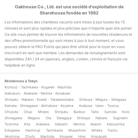
Oakhouse Co., Ltd. est une société d'exploitation de
Sharehouse fondée en 1992
Les informations des chambres vacants sont mises à jour toutes les 15
minutes et sont plus rapides et plus précises que n'importe quel site portail.
Ce site vous permet de trouver les informations de nouvelles résidences et
des offres promotionnelle qui sont mises à jour à tout moment, et vous
pouvez obtenir le PAO Points qui peut être utilisé pour le loyer en vous
inscrivant en tant que membre. Les demandes de renseignements sont
disponibles 24h / 24 en japonais, anglais, coréen, chinois et français via
helpdesk en ligne.
Résidences à Tokyo
Kichijoji・Tachikawa・Koganei・Machida
Ikebukuro・Akabane・Nerima・Korakuen
Shinjuku・Nakano・Koenji・Takadanobaba
Shibuya・Meguro・Setagaya
Kamata・Shinagawa・Akihabara・Aoyama
Asakusa・Ueno・Toyosu
Chiyoda
Chuo
Minato
Shinjuku
Bunkyo
Taito
Sumida
Koto
Shinagawa
Meguro
Ota
Setagaya
Shibuya
Nakano
Suginami
Toshima
Kita
Arakawa
Itabashi
Nerima
Adachi
Katsushika
Edogawa
Hachiouji
Tachikawa
Musashino
Mitaka
Fuchu
Akishima
Chofu
Machida
Koganei
Hino
Kokubunji