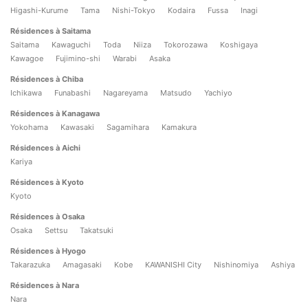
Higashi-Kurume
Tama
Nishi-Tokyo
Kodaira
Fussa
Inagi
Résidences à Saitama
Saitama
Kawaguchi
Toda
Niiza
Tokorozawa
Koshigaya
Kawagoe
Fujimino-shi
Warabi
Asaka
Résidences à Chiba
Ichikawa
Funabashi
Nagareyama
Matsudo
Yachiyo
Résidences à Kanagawa
Yokohama
Kawasaki
Sagamihara
Kamakura
Résidences à Aichi
Kariya
Résidences à Kyoto
Kyoto
Résidences à Osaka
Osaka
Settsu
Takatsuki
Résidences à Hyogo
Takarazuka
Amagasaki
Kobe
KAWANISHI City
Nishinomiya
Ashiya
Résidences à Nara
Nara