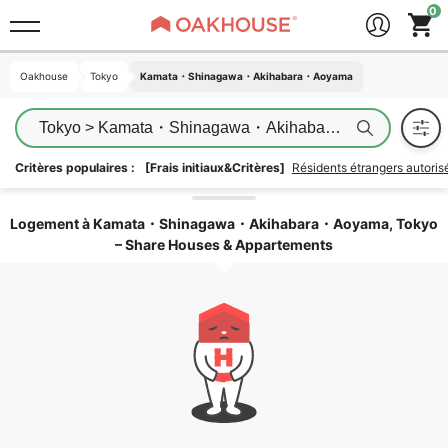
Oakhouse
Oakhouse
Tokyo
Tokyo
Kamata・Shinagawa・Akihabara・Aoyama
Kamata・Shinagawa・Akihabara・Aoyama
Tokyo > Kamata・Shinagawa・Akihabara・Aoyama
Critères populaires :
[Frais initiaux&Critères]
Résidents étrangers autori
Déverrouiller la zone
Logement à Kamata・Shinagawa・Akihabara・Aoyama, Tokyo
– Share Houses & Appartements