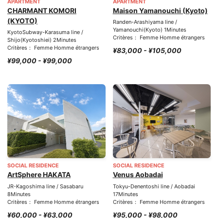
APARTMENT
APARTMENT
CHARMANT KOMORI
Maison Yamanouchi (Kyoto)
(KYOTO)
Randen-Arashiyama line /
Yamanouchi(Kyoto) 1Minutes
KyotoSubway-Karasuma line /
Critères： Femme Homme étrangers
Shijo(Kyotoshiei) 2Minutes
Critères： Femme Homme étrangers
¥83,000 - ¥105,000
¥99,000 - ¥99,000
SOCIAL RESIDENCE
SOCIAL RESIDENCE
ArtSphere HAKATA
Venus Aobadai
JR-Kagoshima line / Sasabaru
Tokyu-Denentoshi line / Aobadai
8Minutes
17Minutes
Critères： Femme Homme étrangers
Critères： Femme Homme étrangers
¥60,000 - ¥63,000
¥95,000 - ¥98,000