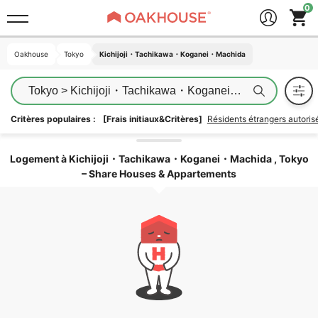
Oakhouse
Oakhouse
Tokyo
Tokyo
Kichijoji・Tachikawa・Koganei・Machida
Kichijoji・Tachikawa・Koganei・Machida
Tokyo > Kichijoji・Tachikawa・Koganei・Machida
Critères populaires :
[Frais initiaux&Critères]
Résidents étrangers autori
Déverrouiller la zone
Logement à Kichijoji・Tachikawa・Koganei・Machida , Tokyo
– Share Houses & Appartements