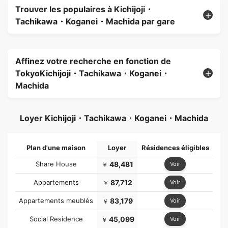
Trouver les populaires à Kichijoji・
Tachikawa・Koganei・Machida par gare
Affinez votre recherche en fonction de
TokyoKichijoji・Tachikawa・Koganei・
Machida
Loyer Kichijoji・Tachikawa・Koganei・Machida
Plan d'une maison
Loyer
Résidences éligibles
Share House
48,481
Voir
￥
Appartements
87,712
Voir
￥
Appartements meublés
83,179
Voir
￥
Social Residence
45,099
Voir
￥