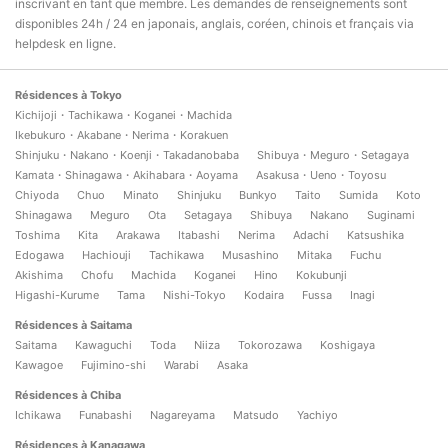
inscrivant en tant que membre. Les demandes de renseignements sont
disponibles 24h / 24 en japonais, anglais, coréen, chinois et français via
helpdesk en ligne.
Résidences à Tokyo
Kichijoji・Tachikawa・Koganei・Machida
Ikebukuro・Akabane・Nerima・Korakuen
Shinjuku・Nakano・Koenji・Takadanobaba
Shibuya・Meguro・Setagaya
Kamata・Shinagawa・Akihabara・Aoyama
Asakusa・Ueno・Toyosu
Chiyoda
Chuo
Minato
Shinjuku
Bunkyo
Taito
Sumida
Koto
Shinagawa
Meguro
Ota
Setagaya
Shibuya
Nakano
Suginami
Toshima
Kita
Arakawa
Itabashi
Nerima
Adachi
Katsushika
Edogawa
Hachiouji
Tachikawa
Musashino
Mitaka
Fuchu
Akishima
Chofu
Machida
Koganei
Hino
Kokubunji
Higashi-Kurume
Tama
Nishi-Tokyo
Kodaira
Fussa
Inagi
Résidences à Saitama
Saitama
Kawaguchi
Toda
Niiza
Tokorozawa
Koshigaya
Kawagoe
Fujimino-shi
Warabi
Asaka
Résidences à Chiba
Ichikawa
Funabashi
Nagareyama
Matsudo
Yachiyo
Résidences à Kanagawa