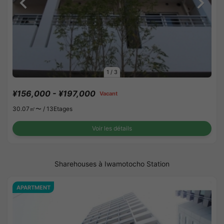
1
/
3
¥156,000 - ¥197,000
Vacant
30.07㎡〜 /
13Etages
Voir les détails
Sharehouses à Iwamotocho Station
APARTMENT