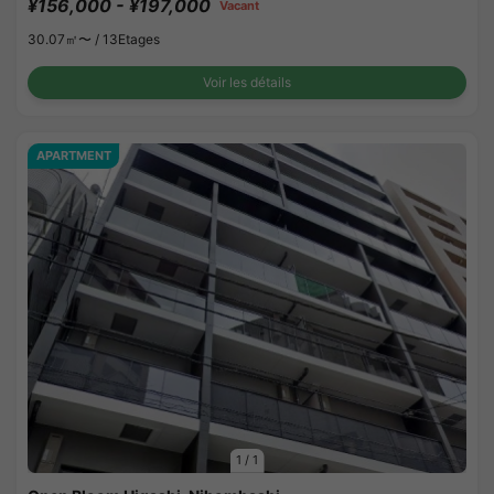
¥156,000 - ¥197,000
Vacant
30.07㎡〜 /
13Etages
Voir les détails
APARTMENT
1
/
1