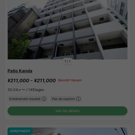
1
/
1
Patio Kanda
¥211,000 - ¥211,000
Bientôt Vacant
30.04㎡〜 /
14Etages
Entièrement meublé
Pas de caution
Voir les détails
APARTMENT