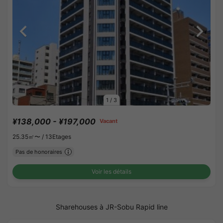
1
/
3
¥138,000 - ¥197,000
Vacant
25.35㎡〜 /
13Etages
Pas de honoraires
Voir les détails
Sharehouses à JR-Sobu Rapid line