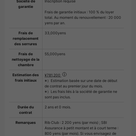
Société de
Inscription requise
garantie
Frais de garantie initiaux : 100 % du loyer
total. Au moment du renouvellement : 20 000
yens par an.
Frais de
33,000yens
remplacement
des serrures
Frais de
55,000yens
nettoyage de la
chambre
Estimation des
¥781,200
frais initiaux
※）Estimation basée sur une date de début
de contrat au premier jour du mois.
※）Les frais liés à la société de garantie ne
sont pas inclus.
Durée du
2 ans et 0 mois.
contrat
Remarques
Rib Club : 2 200 yens (par mois) ; SBI
Assurance à petit montant et à court terme :
800 yens (par mois). Si vous envisagez de