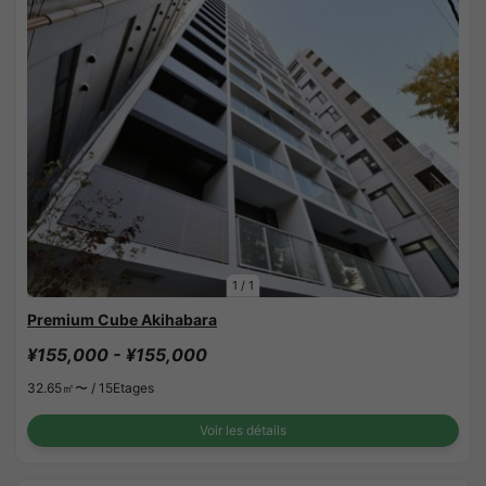
1
/
1
Premium Cube Akihabara
¥155,000 - ¥155,000
32.65㎡〜 /
15Etages
Voir les détails