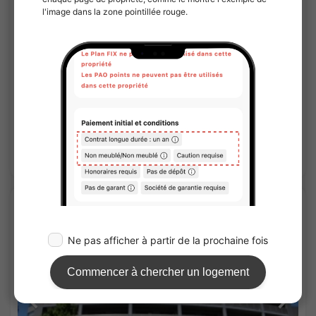
1
/
1
ZOOM Higashi Kanda
¥164,000 - ¥167,000
Vacant
25.66㎡〜 /
12Etages
Entièrement meublé
Pas de caution
Voir les détails
APARTMENT