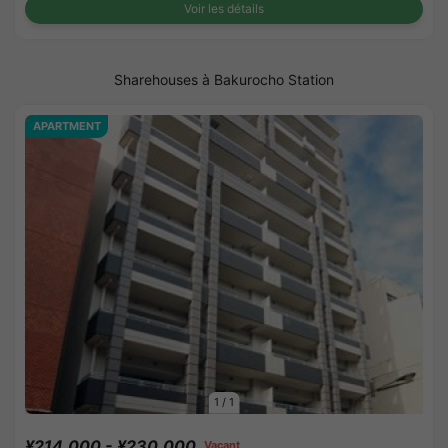
Voir les détails
Sharehouses à Bakurocho Station
APARTMENT
1
/
1
¥214,000 - ¥230,000
Vacant