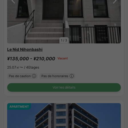
1
/
3
Le Nid Nihonbashi
¥135,000 - ¥210,000
Vacant
25.07㎡〜 /
4Etages
Pas de caution
Pas de honoraires
Voir les détails
APARTMENT