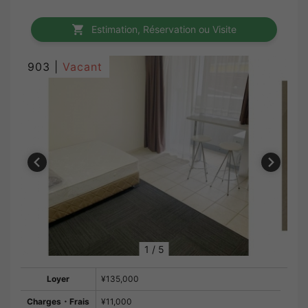
Estimation, Réservation ou Visite
903 |
Vacant
1
/
5
Loyer
¥135,000
Charges・Frais
¥11,000