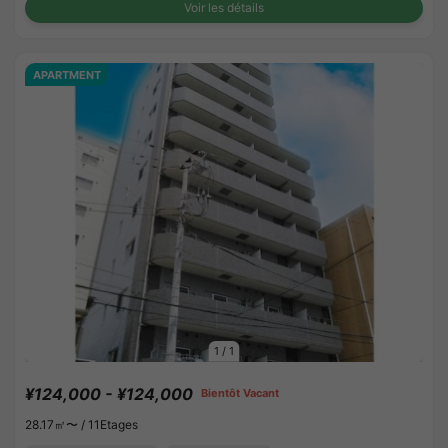
Voir les détails
APARTMENT
1
/
1
¥124,000 - ¥124,000
Bientôt Vacant
28.17㎡〜 /
11Etages