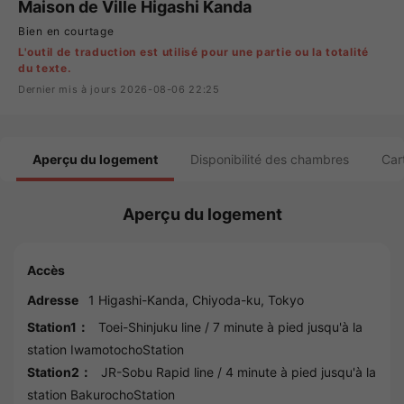
Maison de Ville Higashi Kanda
Bien en courtage
L'outil de traduction est utilisé pour une partie ou la totalité
du texte.
Dernier mis à jours 2026-08-06 22:25
Aperçu du logement
Disponibilité des chambres
Car
Aperçu du logement
Accès
Adresse
1 Higashi-Kanda,
Chiyoda
-ku,
Tokyo
Station1：
Toei-Shinjuku line
/ 7 minute à pied jusqu'à la
station
IwamotochoStation
Station2：
JR-Sobu Rapid line
/ 4 minute à pied jusqu'à la
station
BakurochoStation