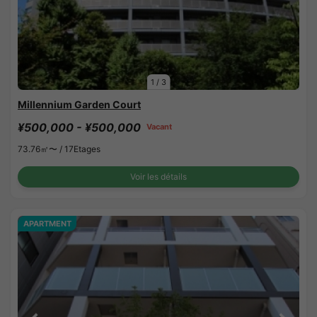
1
/
3
Millennium Garden Court
¥500,000 - ¥500,000
Vacant
73.76㎡〜 /
17Etages
Voir les détails
APARTMENT