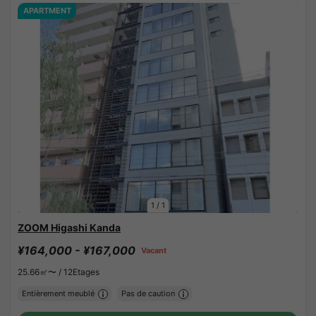
APARTMENT
1
/
1
ZOOM Higashi Kanda
¥164,000 - ¥167,000
Vacant
25.66㎡〜 /
12Etages
Entièrement meublé
Pas de caution