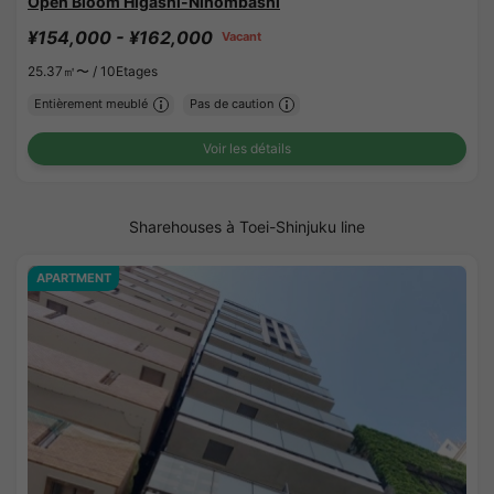
Open Bloom Higashi-Nihombashi
¥154,000 - ¥162,000
Vacant
25.37㎡〜 /
10Etages
Entièrement meublé
Pas de caution
Voir les détails
Sharehouses à Toei-Shinjuku line
APARTMENT