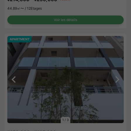
44.89㎡〜 /
12Etages
Voir les détails
APARTMENT
1
/
3