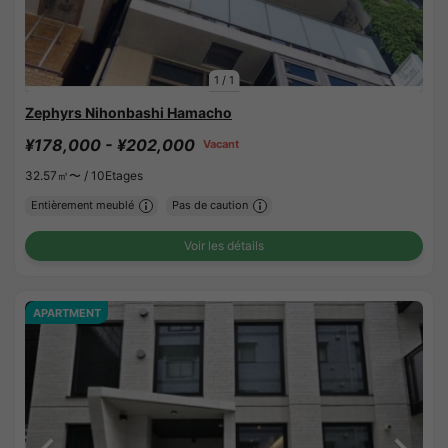
1
/
1
Zephyrs Nihonbashi Hamacho
¥178,000 - ¥202,000
Vacant
32.57㎡〜 /
10Etages
Entièrement meublé
Pas de caution
Voir les détails
APARTMENT