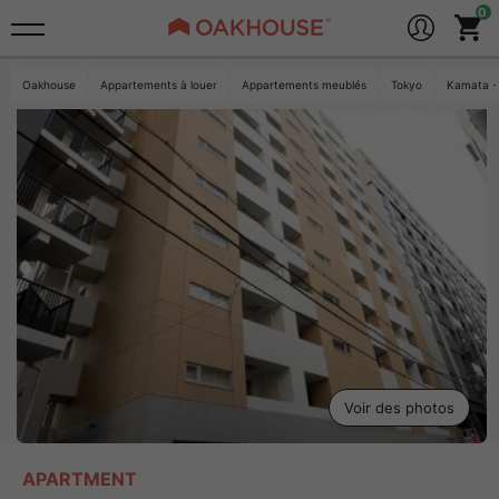
Oakhouse
Appartements à louer
Appartements meublés
Tokyo
Kamata・
Voir des photos
APARTMENT