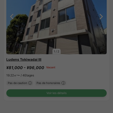
1
/
2
Ludens Tokiwadai III
¥81,000 - ¥96,000
Vacant
19.22㎡〜 /
4Etages
Pas de caution
Pas de honoraires
Voir les détails