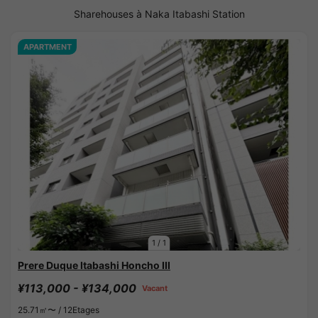
Sharehouses à Naka Itabashi Station
APARTMENT
1
/
1
Prere Duque Itabashi Honcho III
¥113,000 - ¥134,000
Vacant
25.71㎡〜 /
12Etages