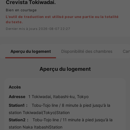
Crevista Tokiwadai.
Bien en courtage
L'outil de traduction est utilisé pour une partie ou la totalité
du texte.
Dernier mis à jours 2026-08-07 22:27
Aperçu du logement
Disponibilité des chambres
Car
Aperçu du logement
Accès
Adresse
1 Tokiwadai,
Itabashi
-ku,
Tokyo
Station1：
Tobu-Tojo line
/ 8 minute à pied jusqu'à la
station
Tokiwadai(Tokyo)Station
Station2：
Tobu-Tojo line
/ 11 minute à pied jusqu'à la
station
Naka ItabashiStation