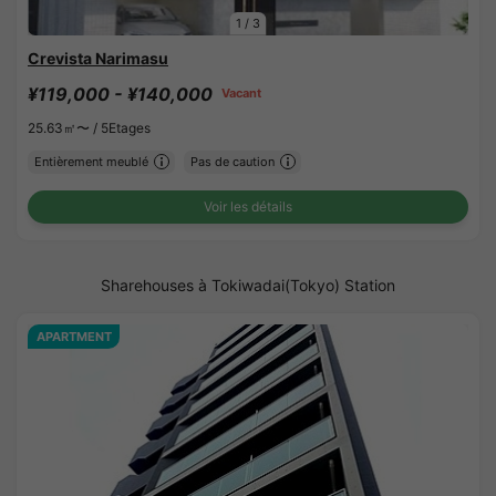
1
/
3
Crevista Narimasu
¥119,000 - ¥140,000
Vacant
25.63㎡〜 /
5Etages
Entièrement meublé
Pas de caution
Voir les détails
Sharehouses à Tokiwadai(Tokyo) Station
APARTMENT