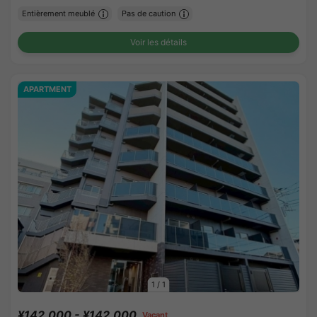
Entièrement meublé
Pas de caution
Voir les détails
APARTMENT
1
/
1
¥142,000 - ¥142,000
Vacant