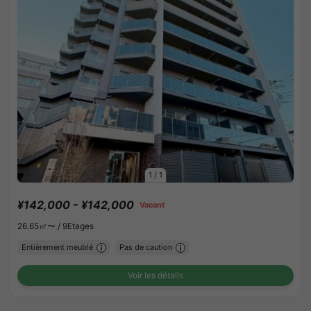
1
/
1
¥142,000 - ¥142,000
Vacant
26.65㎡〜 /
9Etages
Entièrement meublé
Pas de caution
Voir les détails