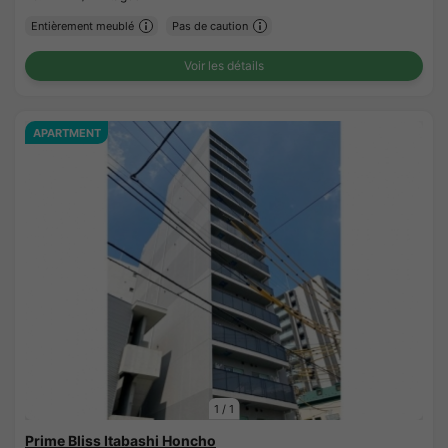
Entièrement meublé
Pas de caution
Voir les détails
APARTMENT
1
/
1
Prime Bliss Itabashi Honcho