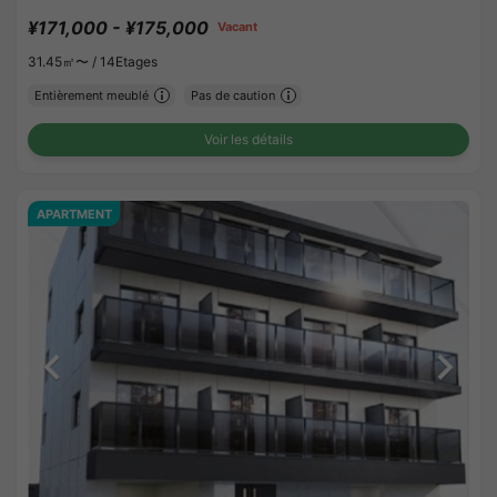
¥171,000 - ¥175,000
Vacant
31.45㎡〜 /
14Etages
Entièrement meublé
Pas de caution
Voir les détails
APARTMENT