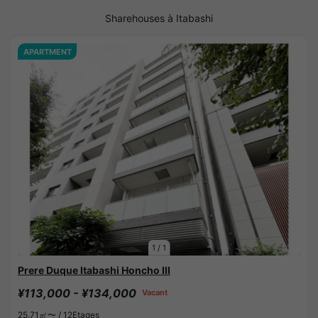
Sharehouses à Itabashi
APARTMENT
1
/
1
Prere Duque Itabashi Honcho III
¥113,000 - ¥134,000
Vacant
25.71㎡〜 /
12Etages