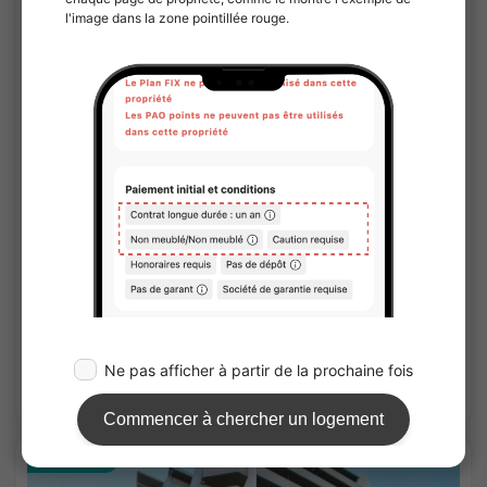
1
/
2
Ludens Tokiwadai III
¥81,000 - ¥96,000
Vacant
19.22㎡〜 /
4Etages
Pas de caution
Pas de honoraires
Voir les détails
APARTMENT