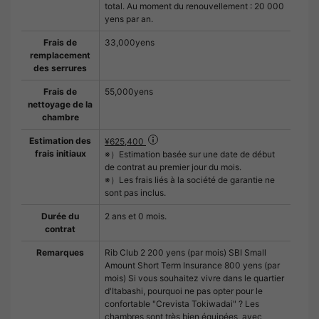
total. Au moment du renouvellement : 20 000
yens par an.
Frais de
33,000yens
remplacement
des serrures
Frais de
55,000yens
nettoyage de la
chambre
Estimation des
¥625,400
frais initiaux
※）Estimation basée sur une date de début
de contrat au premier jour du mois.
※）Les frais liés à la société de garantie ne
sont pas inclus.
Durée du
2 ans et 0 mois.
contrat
Remarques
Rib Club 2 200 yens (par mois) SBI Small
Amount Short Term Insurance 800 yens (par
mois) Si vous souhaitez vivre dans le quartier
d'Itabashi, pourquoi ne pas opter pour le
confortable "Crevista Tokiwadai" ? Les
chambres sont très bien équipées, avec