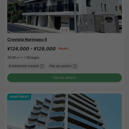
1
/
2
Crevista Narimasu II
¥124,000 - ¥129,000
Vacant
25.60㎡〜 /
5Etages
Entièrement meublé
Pas de caution
Voir les détails
APARTMENT