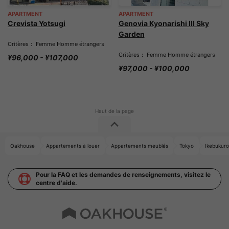
APARTMENT
APARTMENT
Crevista Yotsugi
Genovia Kyonarishi III Sky
Garden
Critères： Femme Homme étrangers
Critères： Femme Homme étrangers
¥96,000 - ¥107,000
¥97,000 - ¥100,000
Oakhouse
Appartements à louer
Appartements meublés
Tokyo
Ikebuku
Pour la FAQ et les demandes de renseignements, visitez le
centre d'aide.