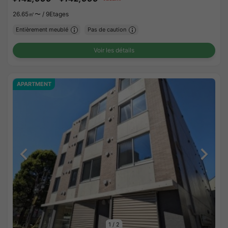
26.65㎡〜 /
9Etages
Entièrement meublé
Pas de caution
Voir les détails
APARTMENT
1
/
2