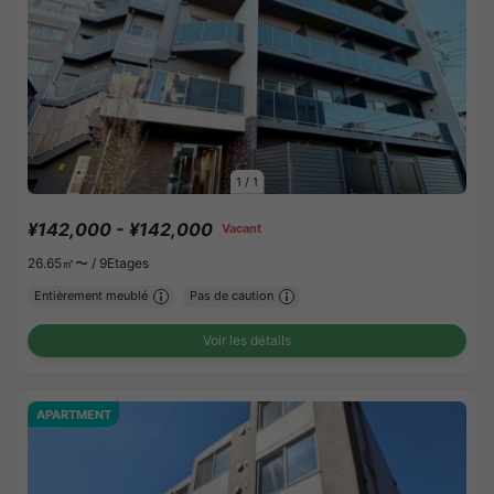
1
/
1
¥142,000 - ¥142,000
Vacant
26.65㎡〜 /
9Etages
Entièrement meublé
Pas de caution
Voir les détails
APARTMENT