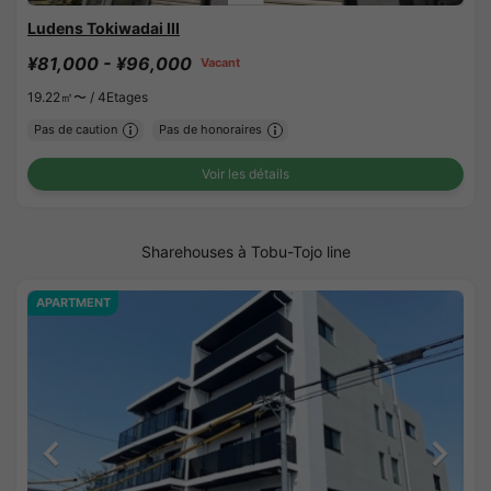
Ludens Tokiwadai III
¥81,000 - ¥96,000
Vacant
19.22㎡〜 /
4Etages
Pas de caution
Pas de honoraires
Voir les détails
Sharehouses à Tobu-Tojo line
APARTMENT