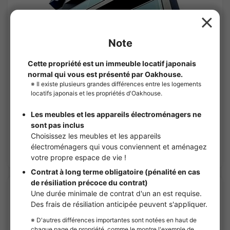
1
/
1
Clevista Itabashi Tokiwadai
¥108,000 - ¥112,000
Bientôt Vacant
25.43㎡〜 /
10Etages
Entièrement meublé
Pas de caution
Voir les détails
APARTMENT