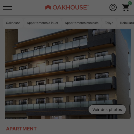
Oakhouse
Appartements à louer
Appartements meublés
Tokyo
Ikebuku
Voir des photos
APARTMENT